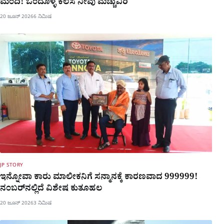
ಮಂದಿ! ಒಂದೊಳ್ಳೆ ಕೆಲಸ ನೀವು ಮೆಚ್ಚುವಿರಿ
20 ಜೂನ್ 2026
6 ನಿಮಿಷ
JP STORY
ಇನ್ನೋವಾ ಕಾರು ಮಾಲೀಕನಿಗೆ ಸನ್ಮಾನಕ್ಕೆ ಕಾರಣವಾದ 999999!
ನಂಬರ್​ನಲ್ಲಿದೆ ವಿಶೇಷ ಕುತೂಹಲ
20 ಜೂನ್ 2026
3 ನಿಮಿಷ