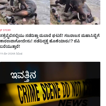
JP STORY
ಸಕ್ರೆಬೈಲಿನಲ್ಲಿಯು ನಡೆದಿತ್ತಾ ದುಬಾರೆ ಘಟನೆ! ಗಜರಾಜನ ಮಹಾಸಿಟ್ಟಿಗೆ
ಕಾರಣವಾಗೋದೇನು! ನಡೆದಿದ್ದಕ್ಕೆ ಹೊಣೆಯಾರು!? ಜೆಪಿ
ಬರೆಯುತ್ತಾರೆ!
19 ಮೇ 2026
8 ನಿಮಿಷ