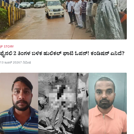
JP STORY
ಫೈನಲಿ 2 ತಿಂಗಳ ಬಳಿಕ ಹುಲಿಕಲ್ ಘಾಟಿ ಓಪನ್! ಕಂಡಿಷನ್ ಏನಿದೆ?
13 ಜೂನ್ 2026
7 ನಿಮಿಷ