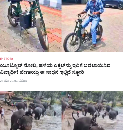
JP STORY
ಯೂಟ್ಯೂಬ್​ ನೋಡಿ, ಹಳೆಯ ಎಕ್ಸಲ್​ನ್ನು ಇವಿಗೆ ಬದಲಾಯಿಸಿದ
ವಿದ್ಯಾರ್ಥಿ! ಹೇಗಾಯ್ತು ಈ ಸಾಧನೆ ಇಲ್ಲಿದೆ ಸ್ಟೋರಿ
25 ಮೇ 2026
3 ನಿಮಿಷ