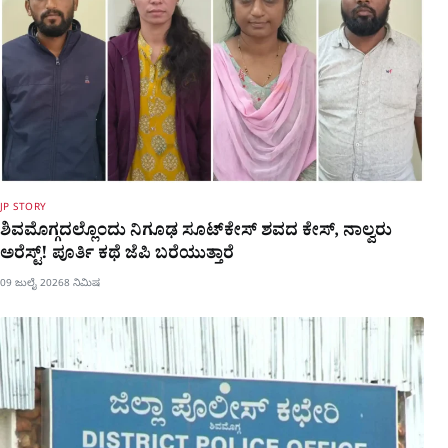
JP STORY
ಶಿವಮೊಗ್ಗದಲ್ಲೊಂದು ನಿಗೂಢ ಸೂಟ್​ಕೇಸ್​ ಶವದ ಕೇಸ್​, ನಾಲ್ವರು
ಅರೆಸ್ಟ್! ಪೂರ್ತಿ ಕಥೆ ಜೆಪಿ ಬರೆಯುತ್ತಾರೆ
09 ಜುಲೈ 2026
8 ನಿಮಿಷ