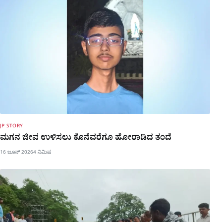
JP STORY
ಮಗನ ಜೀವ ಉಳಿಸಲು ಕೊನೆವರೆಗೂ ಹೋರಾಡಿದ ತಂದೆ
16 ಜೂನ್ 2026
4 ನಿಮಿಷ