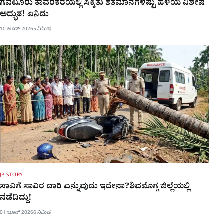
ಗವಟೂರು ತಾವರೆಕೆರೆಯಲ್ಲಿ ಸಿಕ್ಕಿತು ಶತಮಾನಗಳಷ್ಟು ಹಳೆಯ ವಿಶೇಷ
ಅದ್ಭುತ! ಏನಿದು
10 ಜೂನ್ 2026
5 ನಿಮಿಷ
JP STORY
ಸಾವಿಗೆ ಸಾವಿರ ದಾರಿ ಎನ್ನುವುದು ಇದೇನಾ?ಶಿವಮೊಗ್ಗ ಜಿಲ್ಲೆಯಲ್ಲಿ
ನಡೆದಿದ್ದು!
01 ಜೂನ್ 2026
6 ನಿಮಿಷ