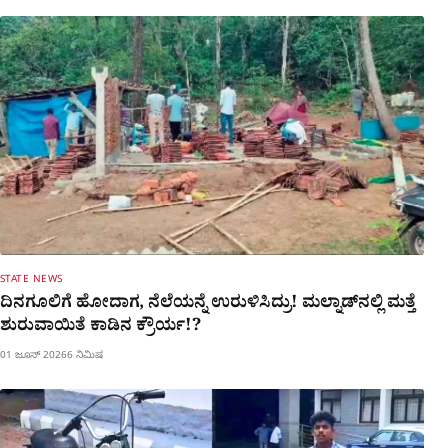
STATE NEWS
ದಿನಗೂಲಿಗೆ ಹೋದಾಗ, ನೆಲೆಯನ್ನೆ ಉರುಳಿಸಿದ್ರು! ಮಲ್ನಾಡ್​ನಲ್ಲಿ ಮತ್ತೆ
ಶುರುವಾಯಿತೆ ಕಾಡಿನ ಕ್ರೌರ್ಯ!?
01 ಜೂನ್ 2026
6 ನಿಮಿಷ