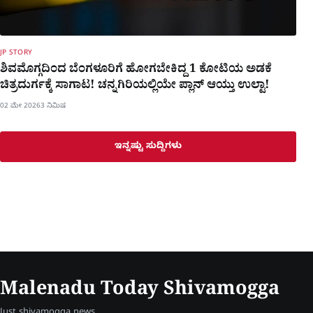
JP STORY
ಶಿವಮೊಗ್ಗದಿಂದ ಬೆಂಗಳೂರಿಗೆ ಹೋಗಬೇಕಿದ್ದ 1 ಕೋಟಿಯ ಅಡಕೆ
ಚಿತ್ರದುರ್ಗಕ್ಕೆ ಸಾಗಾಟ! ಚನ್ನಗಿರಿಯಲ್ಲಿಯೇ ಪ್ಲಾನ್​ ಆಯ್ತು ಉಲ್ಟಾ!
02 ಮೇ 2026
3 ನಿಮಿಷ
ಇನ್ನಷ್ಟು ಸುದ್ದಿಗಳು
Malenadu Today Shivamogga