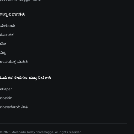
Just shivamogga news
ಸುದ್ದಿ ವಿಭಾಗಗಳು
ಮಲೆನಾಡು
ಕರ್ನಾಟಕ
ದೇಶ
ವಿಶ್ವ
ಉಪಯುಕ್ತ ಮಾಹಿತಿ
ಓದುಗರ ಸೇವೆಗಳು ಮತ್ತು ನೀತಿಗಳು
ePaper
ಸಂಪರ್ಕ
ಸಂಪಾದಕೀಯ ನೀತಿ
© 2026 Malenadu Today Shivamogga. All rights reserved.