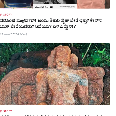
JP STORY
ನರಸಿಂಹ ಮ@ರ್ಡರ್​! ಅಂಬು ಶಿಕಾರಿ ಸ್ಕೆಚ್​​ ಬೇರೆ ಇತ್ತಾ? ಕೇಸ್​ನ
ಬಾಸ್ ಬೇರೆಯವರಾ? ರಿವೆಂಜಾ? ಏಳಿ ಎದ್ದೇಳಿ!?
13 ಜೂನ್ 2026
6 ನಿಮಿಷ
JP STORY