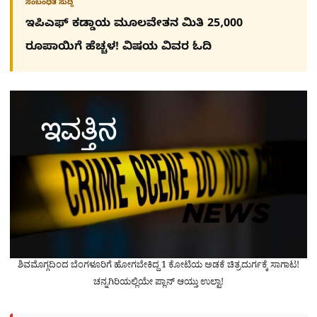
ಸಂಬಂಧಿತ ಸುದ್ದಿ
ಇಪಿಎಫ್ ಕಡ್ಡಾಯ ಮೂಲವೇತನ ಮಿತಿ 25,000
ರೂಪಾಯಿಗೆ ಹೆಚ್ಚಳ! ವಿಷಯ ವಿವರ ಓದಿ
ಶಿವಮೊಗ್ಗದಿಂದ ಬೆಂಗಳೂರಿಗೆ ಹೋಗಬೇಕಿದ್ದ 1 ಕೋಟಿಯ ಅಡಕೆ ಚಿತ್ರದುರ್ಗಕ್ಕೆ ಸಾಗಾಟ!
ಚನ್ನಗಿರಿಯಲ್ಲಿಯೇ ಪ್ಲಾನ್​ ಆಯ್ತು ಉಲ್ಟಾ!