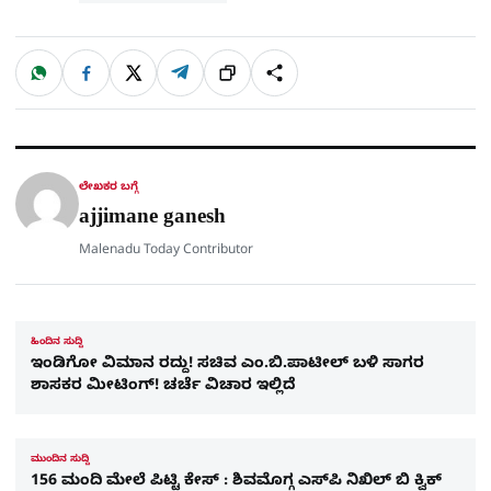
W
F
X
T
ಹಂಚಿಕೊಳ್ಳಿ
ಲಿಂ
S
h
a
e
a
c
l
t
e
e
ಕ್
h
s
b
g
A
o
r
a
p
o
a
p
k
m
r
ಲೇಖಕರ ಬಗ್ಗೆ
e
ajjimane ganesh
Malenadu Today Contributor
ಹಿಂದಿನ ಸುದ್ದಿ
ಇಂಡಿಗೋ ವಿಮಾನ ರದ್ದು! ಸಚಿವ ಎಂ.ಬಿ.ಪಾಟೀಲ್​ ಬಳಿ ಸಾಗರ
ಶಾಸಕರ ಮೀಟಿಂಗ್! ಚರ್ಚೆ ವಿಚಾರ ಇಲ್ಲಿದೆ
ಮುಂದಿನ ಸುದ್ದಿ
156 ಮಂದಿ ಮೇಲೆ ಪಿಟ್ಟಿ ಕೇಸ್‌ : ಶಿವಮೊಗ್ಗ ಎಸ್​ಪಿ ನಿಖಿಲ್ ಬಿ ಕ್ವಿಕ್