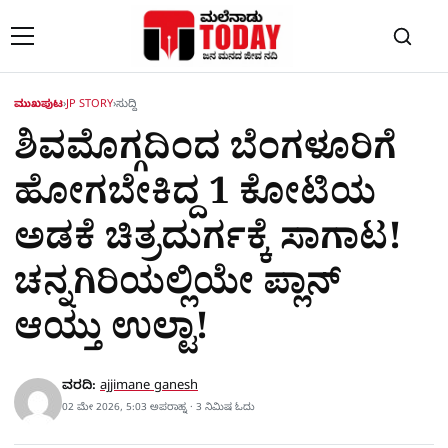
Skip to content
ಮುಖಪುಟ
›
JP STORY
›
ಸುದ್ದಿ
ಶಿವಮೊಗ್ಗದಿಂದ ಬೆಂಗಳೂರಿಗೆ
ಹೋಗಬೇಕಿದ್ದ 1 ಕೋಟಿಯ
ಅಡಕೆ ಚಿತ್ರದುರ್ಗಕ್ಕೆ ಸಾಗಾಟ!
ಚನ್ನಗಿರಿಯಲ್ಲಿಯೇ ಪ್ಲಾನ್​
ಆಯ್ತು ಉಲ್ಟಾ!
ವರದಿ:
ajjimane ganesh
02 ಮೇ 2026, 5:03 ಅಪರಾಹ್ನ · 3 ನಿಮಿಷ ಓದು