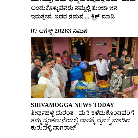
ಹೋಯ್ತು, ಅದು ಇನ್ನು ಸಿಗುವುದಿಲ್ಲ ಬಿಡು” ಎಂದು
ಅಂದುಕೊಳ್ಳುವವರು ನಮ್ಮಲ್ಲಿ ತುಂಬಾ ಜನ
ಇರುತ್ತೇವೆ. ಇದರ ನಡುವೆ ... ಕ್ಲಿಕ್ ಮಾಡಿ
07 ಆಗಸ್ಟ್ 2026
3 ನಿಮಿಷ
SHIVAMOGGA NEWS TODAY
ತೀರ್ಥಹಳ್ಳಿ ದುರಂತ : ಮನೆ ಕಳೆದುಕೊಂಡವರಿಗೆ
ತಮ್ಮ ಸ್ವಂತಮನೆಯಲ್ಲಿ ವಾಸಕ್ಕೆ ವ್ಯವಸ್ಥೆ ಮಾಡಿದ
ಕುರುವಳ್ಳಿ ನಾಗರಾಜ್​​