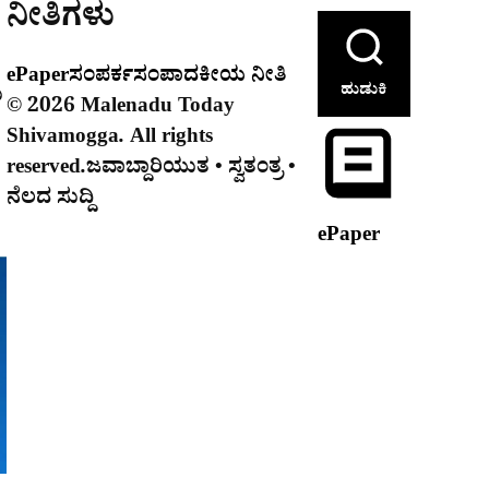
ನೀತಿಗಳು
ePaper
ಸಂಪರ್ಕ
ಸಂಪಾದಕೀಯ ನೀತಿ
ಹುಡುಕಿ
ು
© 2026 Malenadu Today
Shivamogga. All rights
reserved.
ಜವಾಬ್ದಾರಿಯುತ • ಸ್ವತಂತ್ರ •
ನೆಲದ ಸುದ್ದಿ
ePaper