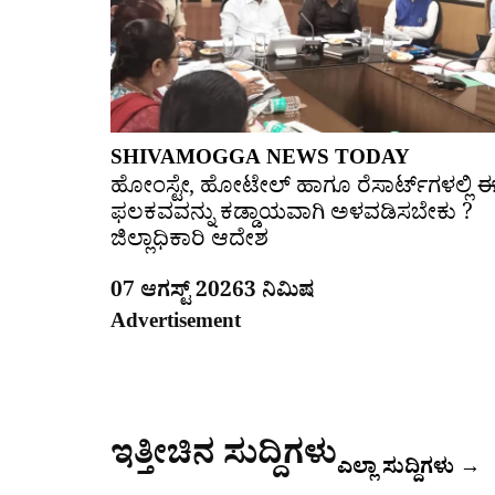
SHIVAMOGGA NEWS TODAY
ಹೋಂಸ್ಟೇ, ಹೋಟೇಲ್ ಹಾಗೂ ರೆಸಾರ್ಟ್‌ಗಳಲ್ಲಿ 
ಫಲಕವವನ್ನು ಕಡ್ಡಾಯವಾಗಿ ಅಳವಡಿಸಬೇಕು ?
ಜಿಲ್ಲಾಧಿಕಾರಿ ಆದೇಶ
07 ಆಗಸ್ಟ್ 2026
3 ನಿಮಿಷ
Advertisement
ಇತ್ತೀಚಿನ ಸುದ್ದಿಗಳು
ಎಲ್ಲಾ ಸುದ್ದಿಗಳು →