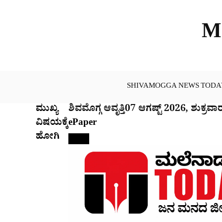
Skip
to
M
content
SHIVAMOGGA NEWS TODA
ಮುಖ್ಯ
ಶಿವಮೊಗ್ಗ ಆವೃತ್ತಿ
07 ಆಗಷ್ಟ್ 2026, ಶುಕ್ರವಾ
ವಿಷಯಕ್ಕೆ
ePaper
ಹೋಗಿ