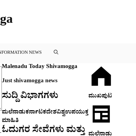
ga
NFORMATION NEWS
Malenadu Today Shivamogga
Just shivamogga news
ಸುದ್ದಿ ವಿಭಾಗಗಳು
ಮುಖಪುಟ
ಮಲೆನಾಡು
ಕರ್ನಾಟಕ
ದೇಶ
ವಿಶ್ವ
ಉಪಯುಕ್ತ
ಮಾಹಿತಿ
ಓದುಗರ ಸೇವೆಗಳು ಮತ್ತು
-
ಮಲೆನಾಡು