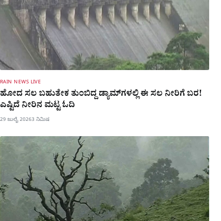
RAIN NEWS LIVE
ಹೋದ ಸಲ ಬಹುತೇಕ ತುಂಬಿದ್ದ ಡ್ಯಾಮ್​ಗಳಲ್ಲಿ ಈ ಸಲ ನೀರಿಗೆ ಬರ!
ಎಷ್ಟಿದೆ ನೀರಿನ ಮಟ್ಟ ಓದಿ
29 ಜುಲೈ 2026
3 ನಿಮಿಷ