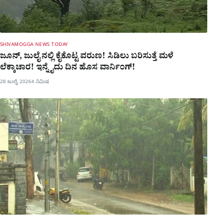
SHIVAMOGGA NEWS TODAY
ಜೂನ್​, ಜುಲೈ ನಲ್ಲಿ ಕೈಕೊಟ್ಟ ವರುಣ! ಸಿಡಿಲು ಬರಿಸುತ್ತೆ ಮಳೆ
ಲೆಕ್ಕಾಚಾರ! ಇನ್ನೈದು ದಿನ ಹೊಸ ವಾರ್ನಿಂಗ್!
28 ಜುಲೈ 2026
4 ನಿಮಿಷ