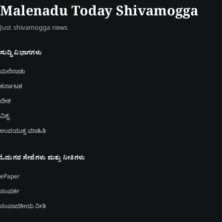
Malenadu Today Shivamogga
Just shivamogga news
ಸುದ್ದಿ ವಿಭಾಗಗಳು
ಮಲೆನಾಡು
ಕರ್ನಾಟಕ
ದೇಶ
ವಿಶ್ವ
ಉಪಯುಕ್ತ ಮಾಹಿತಿ
ಓದುಗರ ಸೇವೆಗಳು ಮತ್ತು ನೀತಿಗಳು
ePaper
ಸಂಪರ್ಕ
ಸಂಪಾದಕೀಯ ನೀತಿ