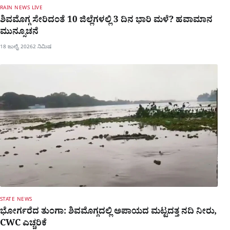
RAIN NEWS LIVE
ಶಿವಮೊಗ್ಗ ಸೇರಿದಂತೆ 10 ಜಿಲ್ಲೆಗಳಲ್ಲಿ 3 ದಿನ ಭಾರಿ ಮಳೆ? ಹವಾಮಾನ
ಮುನ್ಸೂಚನೆ
18 ಜುಲೈ 2026
2 ನಿಮಿಷ
STATE NEWS
ಭೋರ್ಗರೆದ ತುಂಗಾ: ಶಿವಮೊಗ್ಗದಲ್ಲಿ ಅಪಾಯದ ಮಟ್ಟದತ್ತ ನದಿ ನೀರು,
CWC ಎಚ್ಚರಿಕೆ