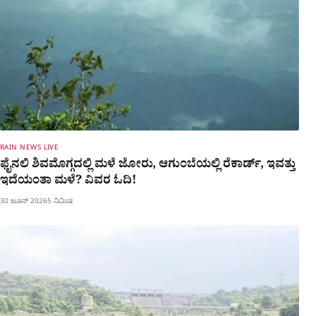
RAIN NEWS LIVE
ಫೈನಲಿ ಶಿವಮೊಗ್ಗದಲ್ಲಿ ಮಳೆ ಜೋರು, ಆಗುಂಬೆಯಲ್ಲಿ ರೆಕಾರ್ಡ್, ಇವತ್ತು
ಇದೆಯಂತಾ ಮಳೆ? ವಿವರ ಓದಿ!​​
30 ಜೂನ್ 2026
5 ನಿಮಿಷ