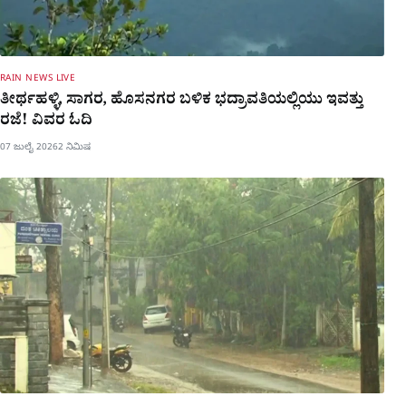
RAIN NEWS LIVE
ತೀರ್ಥಹಳ್ಳಿ, ಸಾಗರ, ಹೊಸನಗರ ಬಳಿಕ ಭದ್ರಾವತಿಯಲ್ಲಿಯು ಇವತ್ತು
ರಜೆ! ವಿವರ ಓದಿ
07 ಜುಲೈ 2026
2 ನಿಮಿಷ