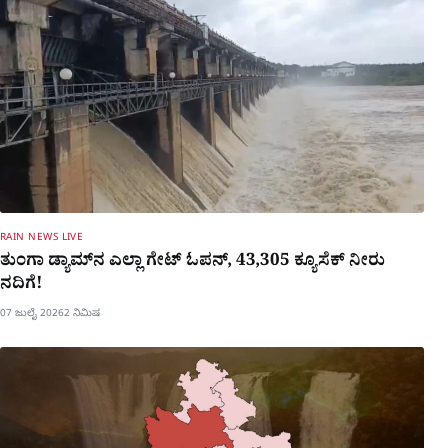
RAIN NEWS LIVE
ತುಂಗಾ ಡ್ಯಾಮ್​ನ ಎಲ್ಲಾ ಗೇಟ್ ಓಪನ್, 43,305 ಕ್ಯೂಸೆಕ್ ನೀರು
ನದಿಗೆ!
07 ಜುಲೈ 2026
2 ನಿಮಿಷ