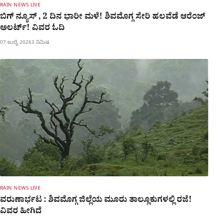
RAIN NEWS LIVE
ಬಿಗ್​ ನ್ಯೂಸ್​ , 2 ದಿನ ಭಾರೀ ಮಳೆ! ಶಿವಮೊಗ್ಗ ಸೇರಿ ಹಲವೆಡೆ ಆರೆಂಜ್
ಅಲರ್ಟ್! ವಿವರ ಓದಿ
07 ಜುಲೈ 2026
3 ನಿಮಿಷ
RAIN NEWS LIVE
ವರುಣಾರ್ಭಟ : ಶಿವಮೊಗ್ಗ ಜಿಲ್ಲೆಯ ಮೂರು ತಾಲ್ಲೂಕುಗಳಲ್ಲಿ ರಜೆ!
ವಿವರ ಹೀಗಿದೆ