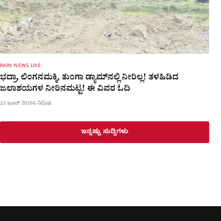
RAIN NEWS LIVE
ಭದ್ರಾ, ಲಿಂಗನಮಕ್ಕಿ, ತುಂಗಾ ಡ್ಯಾಮ್​ನಲ್ಲಿ ನೀರಿಲ್ಲ! ತಳಹಿಡಿದ
ಜಲಾಶಯಗಳ ನೀರಿನಮಟ್ಟ! ಈ ವಿವರ ಓದಿ
22 ಜೂನ್ 2026
6 ನಿಮಿಷ
ಇನ್ನಷ್ಟು ಸುದ್ದಿಗಳು