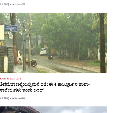
08 ಜುಲೈ 2026
3 ನಿಮಿಷ
RAIN NEWS LIVE
ಶಿವಮೊಗ್ಗ ಜಿಲ್ಲೆಯಲ್ಲಿ ಮಳೆ ರಜೆ: ಈ 4 ತಾಲ್ಲೂಕುಗಳ ಶಾಲಾ-
ಕಾಲೇಜುಗಳು ಇಂದು ಬಂದ್
08 ಜುಲೈ 2026
3 ನಿಮಿಷ