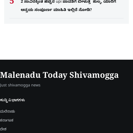
2 ಸಾವಿರಕ್ಕಿಂತ ಹೆಚ್ಚಿನ upi ಪಾವತಿಗೆ ಬೀಳುತ್ತೆ ಶುಲ್ಕ, ಯಾರಿಗೆ
ಅನ್ವಯ ಸಂಪೂರ್ಣ ಮಾಹಿತಿ ಇಲ್ಲಿದೆ ನೋಡಿ?
Malenadu Today Shivamogga
Just shivamogga news
ಸುದ್ದಿ ವಿಭಾಗಗಳು
ಮಲೆನಾಡು
ಕರ್ನಾಟಕ
ದೇಶ