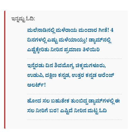
ಇನ್ನಷ್ಟು ಓದಿ:
ಮಲೆನಾಡಿನಲ್ಲಿ ಮಳೆರಾಯ ಮಂದಾರ ಗೀತೆ! 4
ದಿನಗಳಲ್ಲಿ ಎಷ್ಟು ಮಳೆಯಾಯ್ತು! ಡ್ಯಾಮ್​ನಲ್ಲಿ
ಎಷ್ಟೆಕ್ಕೇರಿತು ನೀರಿನ ಪ್ರಮಾಣ ತಿಳಿಯಿರಿ
ಇನ್ನೆರಡು ದಿನ ಶಿವಮೊಗ್ಗ, ಚಿಕ್ಕಮಗಳೂರು,
ಉಡುಪಿ, ದಕ್ಷಿಣ ಕನ್ನಡ, ಉತ್ತರ ಕನ್ನಡ ಆರೆಂಜ್
ಅಲರ್ಟ್!
ಹೋದ ಸಲ ಬಹುತೇಕ ತುಂಬಿದ್ದ ಡ್ಯಾಮ್​ಗಳಲ್ಲಿ ಈ
ಸಲ ನೀರಿಗೆ ಬರ! ಎಷ್ಟಿದೆ ನೀರಿನ ಮಟ್ಟ ಓದಿ