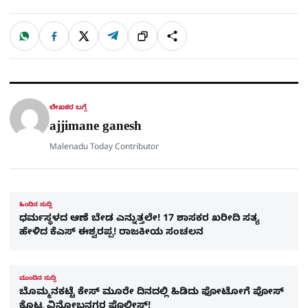
W
F
X
T
ಹಂಚಿಕೊಳ್ಳಿ
ಲಿಂ
S
h
a
e
a
c
l
t
e
e
ಕ್
h
s
b
g
A
o
r
a
p
o
a
p
k
m
r
ಲೇಖಕರ ಬಗ್ಗೆ
e
ajjimane ganesh
Malenadu Today Contributor
ಹಿಂದಿನ ಸುದ್ದಿ
ಧರ್ಮಸ್ಥಳದ ಆಣೆ ಬೇಡ ಎನ್ನುತ್ತಲೇ! 17 ಶಾಸಕರ ಖರೀದಿ ಸತ್ಯ
ಹೇಳಿದ ಕೆಎಸ್​ ಈಶ್ವರಪ್ಪ! ರಾಜಕೀಯ ಸಂಚಲನ
ಮುಂದಿನ ಸುದ್ದಿ
ಬೊಮ್ಮನಕಟ್ಟೆ ಕೇಸ್​ ಮೂರೇ ದಿನದಲ್ಲಿ ಹಿಡಿದು ಫೋಟೋಗೆ ಪೋಸ್​
ಕೊಟ್ಟ ವಿನೋಬನಗರ ಪೊಲೀಸ್!