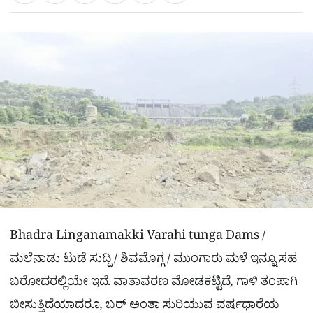
a
c
l
t
e
e
ಕ್
h
s
b
g
A
o
r
a
p
o
a
p
k
m
r
e
Bhadra Linganamakki Varahi tunga Dams /
ಮಲೆನಾಡು ಟುಡೆ ಸುದ್ದಿ / ಶಿವಮೊಗ್ಗ / ಮುಂಗಾರು ಮಳೆ ಇನ್ನೂ ಸಹ
ಬರೋದರಲ್ಲಿಯೇ ಇದೆ. ವಾತಾವರಣ ಮೋಡಕಟ್ಟಿದೆ, ಗಾಳಿ ತಂಪಾಗಿ
ಬೀಸುತ್ತಿದೆಯಾದರೂ, ಬರ್​ ಅಂತಾ ಸುರಿಯುವ ವರ್ಷಧಾರೆಯ