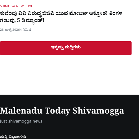
SHIMOGA NEWS LIVE
ಕುವೆಂಪು ವಿವಿ ವಿರುದ್ಧ ಬಿಜೆಪಿ ಯುವ ಮೋರ್ಚಾ ಆಕ್ರೋಶ! ತಿಂಗಳ
ಗಡುವು, 5 ಡಿಮ್ಯಾಂಡ್!
28 ಜುಲೈ 2026
4 ನಿಮಿಷ
ಇನ್ನಷ್ಟು ಸುದ್ದಿಗಳು
Malenadu Today Shivamogga
Just shivamogga news
ಸುದ್ದಿ ವಿಭಾಗಗಳು