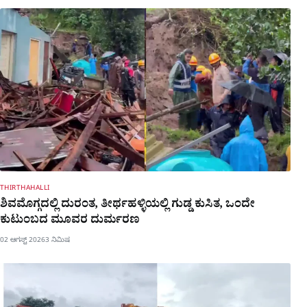
THIRTHAHALLI
ಶಿವಮೊಗ್ಗದಲ್ಲಿ ದುರಂತ, ತೀರ್ಥಹಳ್ಳಿಯಲ್ಲಿ ಗುಡ್ಡ ಕುಸಿತ, ಒಂದೇ
ಕುಟುಂಬದ ಮೂವರ ದುರ್ಮರಣ
02 ಆಗಸ್ಟ್ 2026
3 ನಿಮಿಷ