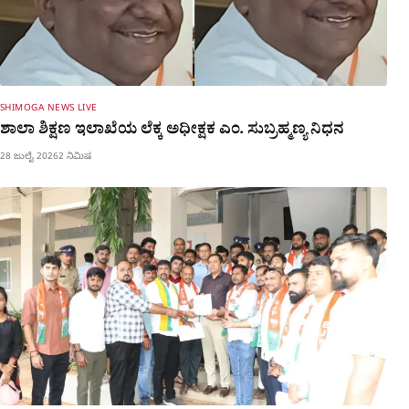
SHIMOGA NEWS LIVE
ಶಾಲಾ ಶಿಕ್ಷಣ ಇಲಾಖೆಯ ಲೆಕ್ಕ ಅಧೀಕ್ಷಕ ಎಂ. ಸುಬ್ರಹ್ಮಣ್ಯ ನಿಧನ
28 ಜುಲೈ 2026
2 ನಿಮಿಷ