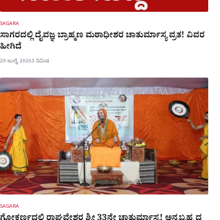
SAGARA
ಸಾಗರದಲ್ಲಿ ದೈವಜ್ಞ ಬ್ರಾಹ್ಮಣ ಮಠಾಧೀಶರ ಚಾತುರ್ಮಾಸ್ಯ ವ್ರತ! ವಿವರ
ಹೀಗಿದೆ
29 ಜುಲೈ 2026
3 ನಿಮಿಷ
SAGARA
ಗೋಕರ್ಣದಲ್ಲಿ ರಾಘವೇಶ್ವರ ಶ್ರೀ 33ನೇ ಚಾತುರ್ಮಾಸ್ಯ! ಅನ್ನಬ್ರಹ್ಮ ದ