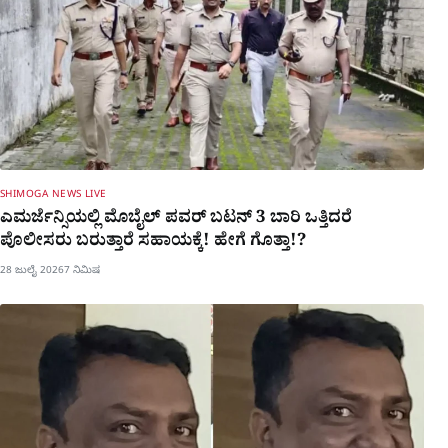
SHIMOGA NEWS LIVE
ಎಮರ್ಜೆನ್ಸಿಯಲ್ಲಿ ಮೊಬೈಲ್​ ಪವರ್​ ಬಟನ್ 3 ಬಾರಿ ಒತ್ತಿದರೆ
ಪೊಲೀಸರು ಬರುತ್ತಾರೆ ಸಹಾಯಕ್ಕೆ! ಹೇಗೆ ಗೊತ್ತಾ!?
28 ಜುಲೈ 2026
7 ನಿಮಿಷ