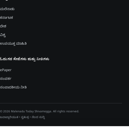
ಮಲೆನಾಡು
ಕರ್ನಾಟಕ
ದೇಶ
ವಿಶ್ವ
ಉಪಯುಕ್ತ ಮಾಹಿತಿ
ಓದುಗರ ಸೇವೆಗಳು ಮತ್ತು ನೀತಿಗಳು
ePaper
ಸಂಪರ್ಕ
ಸಂಪಾದಕೀಯ ನೀತಿ
© 2026 Malenadu Today Shivamogga. All rights reserved.
ಜವಾಬ್ದಾರಿಯುತ • ಸ್ವತಂತ್ರ • ನೆಲದ ಸುದ್ದಿ