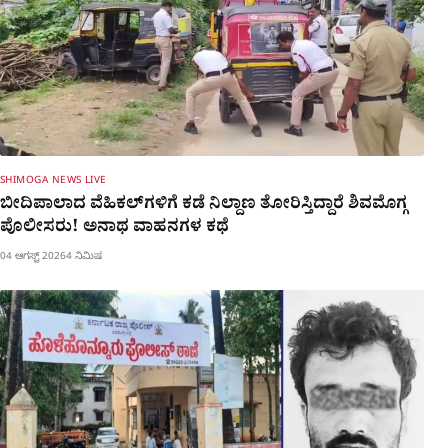
SHIMOGA NEWS LIVE
ಬೀದಿಪಾಲಾದ ವೆಹಿಕಲ್​ಗಳಿಗೆ ಕಡೆ ನಿಲ್ದಾಣ ತೋರಿಸ್ತಿದ್ದಾರೆ ಶಿವಮೊಗ್ಗ
ಪೊಲೀಸರು! ಅನಾಥ ವಾಹನಗಳ ಕಥೆ
04 ಆಗಸ್ಟ್ 2026
4 ನಿಮಿಷ