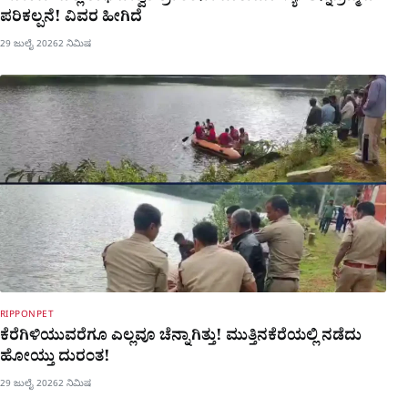
ಪರಿಕಲ್ಪನೆ! ವಿವರ ಹೀಗಿದೆ
29 ಜುಲೈ 2026
2 ನಿಮಿಷ
RIPPONPET
ಕೆರೆಗಿಳಿಯುವರೆಗೂ ಎಲ್ಲವೂ ಚೆನ್ನಾಗಿತ್ತು! ಮುತ್ತಿನಕೆರೆಯಲ್ಲಿ ನಡೆದು
ಹೋಯ್ತು ದುರಂತ!
29 ಜುಲೈ 2026
2 ನಿಮಿಷ