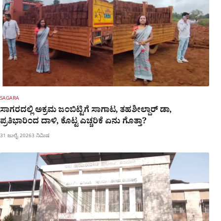
SAGARA
ಸಾಗರದಲ್ಲಿ ಅಕ್ರಮ ಜಂಬಿಟ್ಟಿಗೆ ಸಾಗಾಟ, ತಹಶೀಲ್ದಾರ್​ ಡಾ,
ಪ್ರತಿಭಾರಿಂದ ದಾಳಿ, ಕೊಟ್ಟ ಎಚ್ಚರಿಕೆ​​ ಏನು ಗೊತ್ತಾ?
31 ಜುಲೈ 2026
3 ನಿಮಿಷ