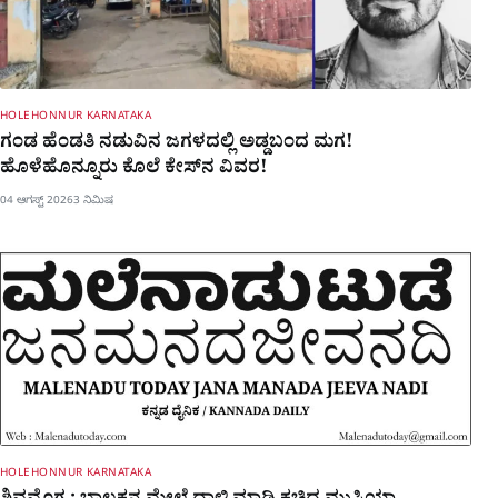
HOLEHONNUR KARNATAKA
ಗಂಡ ಹೆಂಡತಿ ನಡುವಿನ ಜಗಳದಲ್ಲಿ ಅಡ್ಡಬಂದ ಮಗ!
ಹೊಳೆಹೊನ್ನೂರು ಕೊಲೆ ಕೇಸ್​ನ ವಿವರ!
04 ಆಗಸ್ಟ್ 2026
3 ನಿಮಿಷ
HOLEHONNUR KARNATAKA