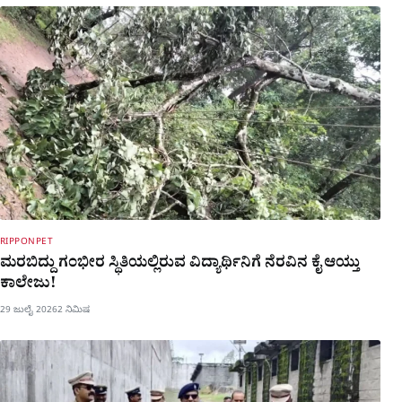
RIPPONPET
ಮರಬಿದ್ದು ಗಂಭೀರ ಸ್ಥಿತಿಯಲ್ಲಿರುವ ವಿದ್ಯಾರ್ಥಿನಿಗೆ ನೆರವಿನ ಕೈ ಆಯ್ತು
ಕಾಲೇಜು!
29 ಜುಲೈ 2026
2 ನಿಮಿಷ