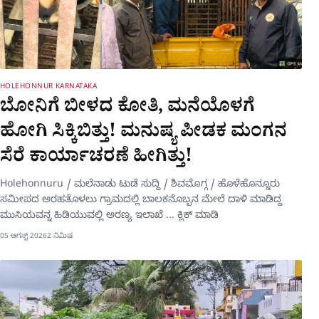
HOLEHONNUR KARNATAKA
ಬೋನಿಗೆ ಬೀಳದ ಕೋತಿ, ಮನೆಯೊಳಗೆ
ಹೋಗಿ ಸಿಕ್ಕಿಬಿತ್ತು! ಮನುಷ್ಯ ಪೀಡಕ ಮಂಗನ
ಸೆರೆ ಕಾರ್ಯಾಚರಣೆ ಹೀಗಿತ್ತು!
Holehonnuru / ಮಲೆನಾಡು ಟುಡೆ ಸುದ್ದಿ / ಶಿವಮೊಗ್ಗ / ಹೊಳೆಹೊನ್ನೂರು
ಸಮೀಪದ ಅರಹತೊಳಲು ಗ್ರಾಮದಲ್ಲಿ ಬಾಲಕನೊಬ್ಬನ ಮೇಲೆ ದಾಳಿ ಮಾಡಿದ್ದ
ಮುಸಿಯವನ್ನ ಹಿಡಿಯುವಲ್ಲಿ ಅರಣ್ಯ ಇಲಾಖೆ ... ಕ್ಲಿಕ್ ಮಾಡಿ
05 ಆಗಸ್ಟ್ 2026
2 ನಿಮಿಷ