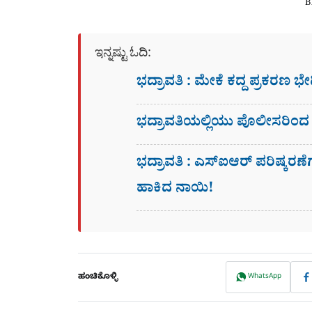
B
ಇನ್ನಷ್ಟು ಓದಿ:
ಭದ್ರಾವತಿ : ಮೇಕೆ ಕದ್ದ ಪ್ರಕರಣ 
ಭದ್ರಾವತಿಯಲ್ಲಿಯು ಪೊಲೀಸರಿಂದ
ಭದ್ರಾವತಿ : ಎಸ್​ಐಆರ್​ ಪರಿಷ್ಕರ
ಹಾಕಿದ ನಾಯಿ!
ಹಂಚಿಕೊಳ್ಳಿ
WhatsApp