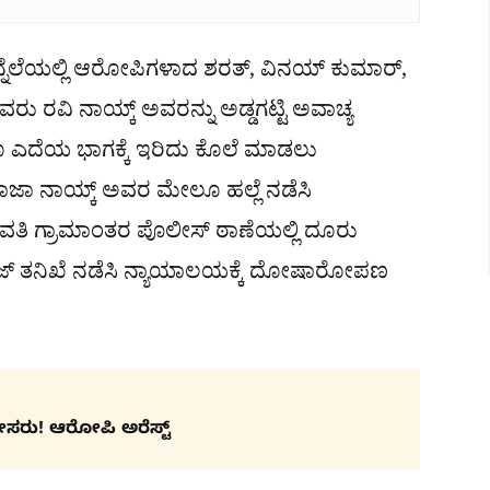
ನೆಲೆಯಲ್ಲಿ ಆರೋಪಿಗಳಾದ ಶರತ್, ವಿನಯ್ ಕುಮಾರ್,
ವಿ ನಾಯ್ಕ್ ಅವರನ್ನು ಅಡ್ಡಗಟ್ಟಿ ಅವಾಚ್ಯ
ಗೂ ಎದೆಯ ಭಾಗಕ್ಕೆ ಇರಿದು ಕೊಲೆ ಮಾಡಲು
ರಾಜಾ ನಾಯ್ಕ್ ಅವರ ಮೇಲೂ ಹಲ್ಲೆ ನಡೆಸಿ
ಾವತಿ ಗ್ರಾಮಾಂತರ ಪೊಲೀಸ್ ಠಾಣೆಯಲ್ಲಿ ದೂರು
ಗರಾಜ್ ತನಿಖೆ ನಡೆಸಿ ನ್ಯಾಯಾಲಯಕ್ಕೆ ದೋಷಾರೋಪಣ
ೀಸರು! ಆರೋಪಿ ಅರೆಸ್ಟ್​