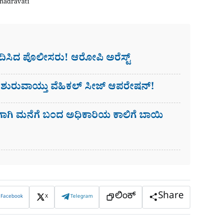
hadravati
ಭೇದಿಸಿದ ಪೊಲೀಸರು! ಆರೋಪಿ ಅರೆಸ್ಟ್​
 ಶುರುವಾಯ್ತು ವೆಹಿಕಲ್ ಸೀಜ್ ಆಪರೇಷನ್!
ಣೆಗಾಗಿ ಮನೆಗೆ ಬಂದ ಅಧಿಕಾರಿಯ ಕಾಲಿಗೆ ಬಾಯಿ
ಲಿಂಕ್
Share
Facebook
X
Telegram