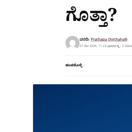
ಗೊತ್ತಾ?
ವರದಿ:
Prathapa thirthahalli
07 ಮೇ 2026, 11:23 ಫೂರ್ವಾಹ್ನ · 3 ನಿಮ
ಹಂಚಿಕೊಳ್ಳಿ