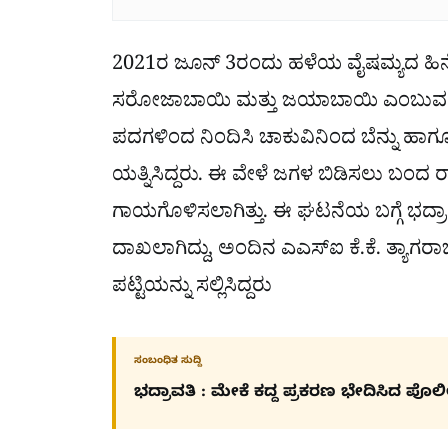
2021ರ ಜೂನ್ 3ರಂದು ಹಳೆಯ ವೈಷಮ್ಯದ ಹಿನ್
ಸರೋಜಾಬಾಯಿ ಮತ್ತು ಜಯಾಬಾಯಿ ಎಂಬುವವರು ರ
ಪದಗಳಿಂದ ನಿಂದಿಸಿ ಚಾಕುವಿನಿಂದ ಬೆನ್ನು ಹಾ
ಯತ್ನಿಸಿದ್ದರು. ಈ ವೇಳೆ ಜಗಳ ಬಿಡಿಸಲು ಬಂದ 
ಗಾಯಗೊಳಿಸಲಾಗಿತ್ತು. ಈ ಘಟನೆಯ ಬಗ್ಗೆ ಭದ್ರ
ದಾಖಲಾಗಿದ್ದು, ಅಂದಿನ ಎಎಸ್ಐ ಕೆ.ಕೆ. ತ್ಯಾ
ಪಟ್ಟಿಯನ್ನು ಸಲ್ಲಿಸಿದ್ದರು
ಸಂಬಂಧಿತ ಸುದ್ದಿ
ಭದ್ರಾವತಿ : ಮೇಕೆ ಕದ್ದ ಪ್ರಕರಣ ಭೇದಿಸಿದ ಪೊಲ