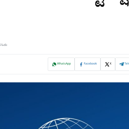
ಿಷ ಓದು
WhatsApp
Facebook
X
Te