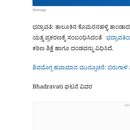
Shimoga
ಭದ್ರಾವತಿ: ತಾಲೂಕಿನ ಕೊಮರನಹಳ್ಳಿ ತಾಂಡಾದಲ
ಯತ್ನ ಪ್ರಕರಣಕ್ಕೆ ಸಂಬಂಧಿಸಿದಂತೆ
ಭದ್ರಾವತಿ
ಕಠಿಣ ಶಿಕ್ಷೆ ಹಾಗೂ ದಂಡವನ್ನು ವಿಧಿಸಿದೆ.
ಶಿವಮೊಗ್ಗ ಹವಾಮಾನ ಮುನ್ಸೂಚನೆ: ಬಿರುಗಾಳಿ ಸ
Bhadravati ಘಟನೆ ವಿವರ
AD