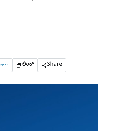
ಲಿಂಕ್
Share
legram