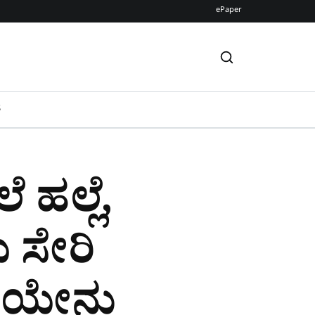
ePaper
S
 ಹಲ್ಲೆ,
 ಸೇರಿ
್ಷೆಯೇನು