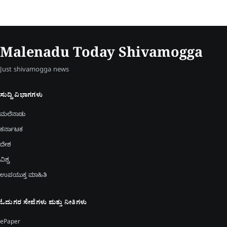
Malenadu Today Shivamogga
Just shivamogga news
ಸುದ್ದಿ ವಿಭಾಗಗಳು
ಮಲೆನಾಡು
ಕರ್ನಾಟಕ
ದೇಶ
ವಿಶ್ವ
ಉಪಯುಕ್ತ ಮಾಹಿತಿ
ಓದುಗರ ಸೇವೆಗಳು ಮತ್ತು ನೀತಿಗಳು
ePaper