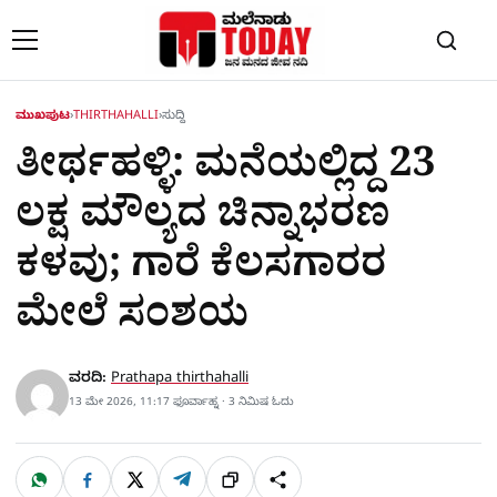
Skip to content
ಮುಖಪುಟ
›
THIRTHAHALLI
›
ಸುದ್ದಿ
ತೀರ್ಥಹಳ್ಳಿ: ಮನೆಯಲ್ಲಿದ್ದ 23
ಲಕ್ಷ ಮೌಲ್ಯದ ಚಿನ್ನಾಭರಣ
ಕಳವು; ಗಾರೆ ಕೆಲಸಗಾರರ
ಮೇಲೆ ಸಂಶಯ
ವರದಿ:
Prathapa thirthahalli
13 ಮೇ 2026, 11:17 ಫೂರ್ವಾಹ್ನ · 3 ನಿಮಿಷ ಓದು
W
F
X
T
ಹಂಚಿಕೊಳ್ಳಿ
ಲಿಂ
S
h
a
e