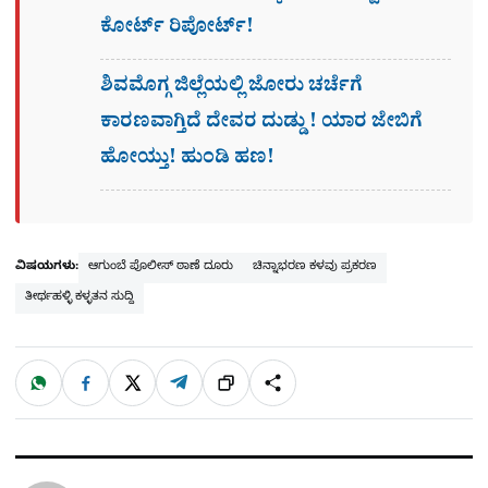
ಕೋರ್ಟ್​ ರಿಪೋರ್ಟ್!
ಶಿವಮೊಗ್ಗ ಜಿಲ್ಲೆಯಲ್ಲಿ ಜೋರು ಚರ್ಚೆಗೆ
ಕಾರಣವಾಗ್ತಿದೆ ದೇವರ ದುಡ್ಡು ! ಯಾರ ಜೇಬಿಗೆ
ಹೋಯ್ತು! ಹುಂಡಿ ಹಣ!
ವಿಷಯಗಳು:
ಆಗುಂಬೆ ಪೊಲೀಸ್ ಠಾಣೆ ದೂರು
ಚಿನ್ನಾಭರಣ ಕಳವು ಪ್ರಕರಣ
ತೀರ್ಥಹಳ್ಳಿ ಕಳ್ಳತನ ಸುದ್ದಿ
W
F
X
T
ಹಂಚಿಕೊಳ್ಳಿ
ಲಿಂ
S
h
a
e
a
c
l
t
e
e
ಕ್
h
s
b
g
A
o
r
a
p
o
a
p
k
m