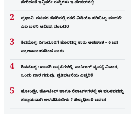
ಸೇರಿದಂತೆ ಇನ್ನಿತರೇ ಸುದ್ದಿಗಳು ಇ-ಪೇಪರ್​ನಲ್ಲಿ
ಪ್ರಧಾನಿ, ಸಚಿವರ ಹೆಸರಿನಲ್ಲಿ ನಕಲಿ ವಿಡಿಯೊ ಹರಿಬಿಟ್ಟು ವಂಚನೆ:
ಎಐ ಬಳಸಿ ಆಮಿಷ, ನಂಬದಿರಿ
ಶಿವಮೊಗ್ಗ: ಸಿಗಂದೂರಿಗೆ ಹೊರಟಿದ್ದ ಕಾರು ಅಪಘಾತ – 6 ಜನ
ಪ್ರಾಣಾಪಾಯದಿಂದ ಪಾರು
ಶಿವಮೊಗ್ಗ : ಖಾಸಗಿ ಆಸ್ಪತ್ರೆಗಳಲ್ಲಿ ಪಾರ್ಕಿಂಗ್​ ವ್ಯವಸ್ಥೆ ವಿಚಾರ,
ಒಂದು ವಾರ ಗಡುವು, ಪ್ರತಿಭಟನೆಯ ಎಚ್ಚರಿಕೆ
ಹೋಂಸ್ಟೇ, ಹೋಟೇಲ್ ಹಾಗೂ ರೆಸಾರ್ಟ್‌ಗಳಲ್ಲಿ ಈ ಫಲಕವವನ್ನು
ಕಡ್ಡಾಯವಾಗಿ ಅಳವಡಿಸಬೇಕು ? ಜಿಲ್ಲಾಧಿಕಾರಿ ಆದೇಶ