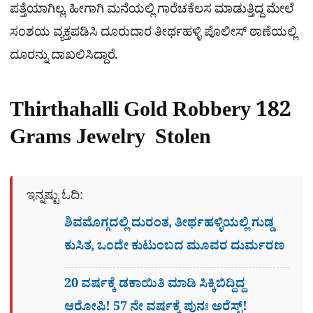
ಪತ್ತೆಯಾಗಿಲ್ಲ. ಹೀಗಾಗಿ ಮನೆಯಲ್ಲಿ ಗಾರೆಚಕೆಲಸ ಮಾಡುತ್ತಿದ್ದ ಮೇಲೆ
ಸಂಶಯ ವ್ಯಕ್ತಪಡಿಸಿ ದೂರುದಾರ ತೀರ್ಥಹಳ್ಳಿ ಪೊಲೀಸ್​ ಠಾಣೆಯಲ್ಲಿ
ದೂರನ್ನು ದಾಖಲಿಸಿದ್ದಾರೆ.
Thirthahalli Gold Robbery 182
Grams Jewelry Stolen
ಇನ್ನಷ್ಟು ಓದಿ:
ಶಿವಮೊಗ್ಗದಲ್ಲಿ ದುರಂತ, ತೀರ್ಥಹಳ್ಳಿಯಲ್ಲಿ ಗುಡ್ಡ
ಕುಸಿತ, ಒಂದೇ ಕುಟುಂಬದ ಮೂವರ ದುರ್ಮರಣ
20 ವರ್ಷಕ್ಕೆ ಡಕಾಯಿತಿ ಮಾಡಿ ಸಿಕ್ಕಿಬಿದ್ದಿದ್ದ
ಆರೋಪಿ! 57 ನೇ ವರ್ಷಕ್ಕೆ ಪುನಃ ಅರೆಸ್ಟ್!