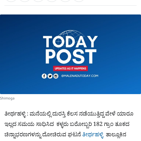
a
c
l
t
e
e
ಕ್
h
s
b
g
A
o
r
a
p
o
a
p
k
m
r
e
Shimoga
ತೀರ್ಥಹಳ್ಳಿ : ಮನೆಯಲ್ಲಿ ದುರಸ್ತಿ ಕೆಲಸ ನಡೆಯುತ್ತಿದ್ದ ವೇಳೆ ಯಾರೂ
ಇಲ್ಲದ ಸಮಯ ಸಾಧಿಸಿದ ಕಳ್ಳರು ಬರೋಬ್ಬರಿ 182 ಗ್ರಾಂ ತೂಕದ
ಚಿನ್ನಾಭರಣಗಳನ್ನು ದೋಚಿರುವ ಘಟನೆ
ತೀರ್ಥಹಳ್ಳಿ
ತಾಲ್ಲೂಕಿನ