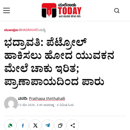
Skip to content
ಮುಖಪುಟ
›
BHADRAVATI
›
ಸುದ್ದಿ
ಭದ್ರಾವತಿ: ಪೆಟ್ರೋಲ್
ಹಾಕಿಸಲು ಹೋದ ಯುವಕನ
ಮೇಲೆ ಚಾಕು ಇರಿತ;
ಪ್ರಾಣಾಪಾಯದಿಂದ ಪಾರು
ವರದಿ:
Prathapa thirthahalli
13 ಮೇ 2026, 3:46 ಅಪರಾಹ್ನ · 4 ನಿಮಿಷ ಓದು
W
F
X
T
ಹಂಚಿಕೊಳ್ಳಿ
ಲಿಂ
S
h
a
e