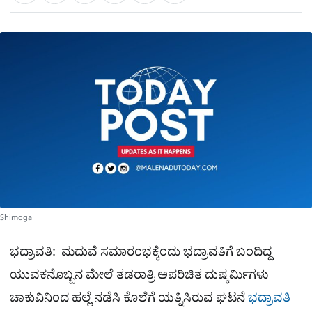
a
c
l
t
e
e
ಕ್
h
s
b
g
A
o
r
a
p
o
a
p
k
m
r
e
Shimoga
ಭದ್ರಾವತಿ: ಮದುವೆ ಸಮಾರಂಭಕ್ಕೆಂದು ಭದ್ರಾವತಿಗೆ ಬಂದಿದ್ದ
ಯುವಕನೊಬ್ಬನ ಮೇಲೆ ತಡರಾತ್ರಿ ಅಪರಿಚಿತ ದುಷ್ಕರ್ಮಿಗಳು
ಚಾಕುವಿನಿಂದ ಹಲ್ಲೆ ನಡೆಸಿ ಕೊಲೆಗೆ ಯತ್ನಿಸಿರುವ ಘಟನೆ
ಭದ್ರಾವತಿ