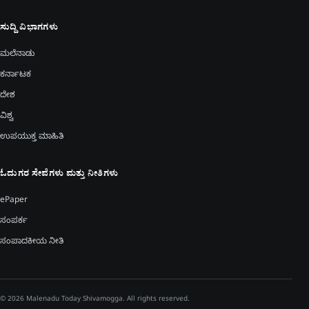
ಸುದ್ದಿ ವಿಭಾಗಗಳು
ಮಲೆನಾಡು
ಕರ್ನಾಟಕ
ದೇಶ
ವಿಶ್ವ
ಉಪಯುಕ್ತ ಮಾಹಿತಿ
ಓದುಗರ ಸೇವೆಗಳು ಮತ್ತು ನೀತಿಗಳು
ePaper
ಸಂಪರ್ಕ
ಸಂಪಾದಕೀಯ ನೀತಿ
© 2026 Malenadu Today Shivamogga. All rights reserved.