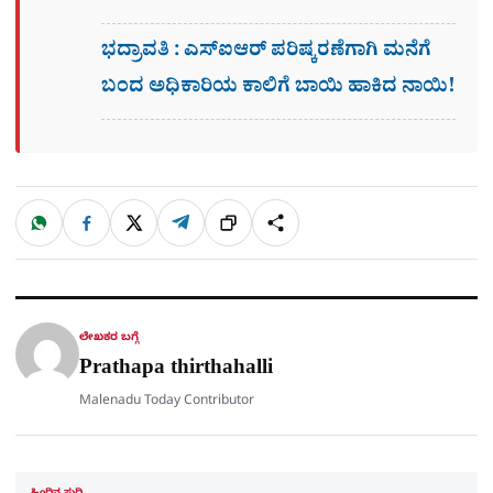
ಭದ್ರಾವತಿ : ಎಸ್​ಐಆರ್​ ಪರಿಷ್ಕರಣೆಗಾಗಿ ಮನೆಗೆ
ಬಂದ ಅಧಿಕಾರಿಯ ಕಾಲಿಗೆ ಬಾಯಿ ಹಾಕಿದ ನಾಯಿ!
W
F
X
T
ಹಂಚಿಕೊಳ್ಳಿ
ಲಿಂ
S
h
a
e
a
c
l
t
e
e
ಕ್
h
s
b
g
A
o
r
a
p
o
a
p
k
m
r
ಲೇಖಕರ ಬಗ್ಗೆ
e
Prathapa thirthahalli
Malenadu Today Contributor