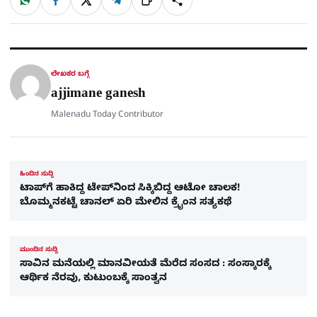
W
F
X
T
ಹಂಚಿಕೊಳ್ಳಿ
ಲಿಂ
S
h
a
e
a
c
l
t
e
e
ಕ್
h
s
b
g
A
o
r
a
p
o
a
p
k
m
r
ಲೇಖಕರ ಬಗ್ಗೆ
e
ajjimane ganesh
Malenadu Today Contributor
ಹಿಂದಿನ ಸುದ್ದಿ
ಟಾಪ್​ಗೆ ಹಾಕಿದ್ದ ಟೇಪ್​ನಿಂದ ಸಿಕ್ಕಿಬಿದ್ದ ಆಟೋ ಚಾಲಕ!
ಬೊಮ್ಮನಕಟ್ಟೆ ಚಾನಲ್​ ಏರಿ ಮೇಲಿನ ಕ್ರೈಂನ ಸತ್ಯಕಥೆ
ಮುಂದಿನ ಸುದ್ದಿ
ಸಾವಿನ ಮನೆಯಲ್ಲಿ ಮಾನವೀಯತೆ ಮೆರೆದ ಸಂಸದ : ಸಂಸ್ಕಾರಕ್ಕೆ
ಆರ್ಥಿಕ ನೆರವು, ಕುಟುಂಬಕ್ಕೆ ಸಾಂತ್ವನ