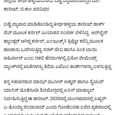
ಜಿಲ್ಲೆಯ ತೀರ್ಥಹಳ್ಳಿಯವನಾದ, ಬಟ್ಟೆ ವ್ಯಾಪಾರಿಯೊಬ್ಬರ ಮಗ
ಶಾರೀಖ್, ಬಿ.ಕಾಂ ಪದವಿಧರ
ಬಟ್ಟೆ ವ್ಯಾಪಾರ ಮಾಡಿಕೊಂಡಿದ್ದ ತೀರ್ಥಹಳ್ಳಿಯ ಶಾರೀಖ್ ಡಾರ್ಕ್
ವೆಬ್ ಮೂಲಕ ಕರ್ನಲ್ ಎಂಬಾತನ ಸಂಪರ್ಕ ಬೆಳೆಸಿದ್ದ . ಆನ್‌ಲೈನ್
ಹ್ಯಾಂಡ್ಲರ್ ಆಗಿದ್ದ ಕರ್ನಲ್, ಎಂಇಎಕ್ಸ್‌ಸಿ ಕ್ರಿಪ್ಟೋ ಕರೆನ್ಸಿ ಮೂಲಕ
ಹಣಕಾಸು ಒದಗಿಸುತ್ತಿದ್ದ. ಸರಳ್ ದೇವಿ ಹಾಗೂ ಪಿಂಕಿ ಬಾಯಿ
ಅಹಿರ್ವಾರ್ ಎಂಬ ನಕಲಿ ಹೆಸರುಗಳಲ್ಲಿ ಫಿನೋ ಪೇಮೆಂಟ್ಸ್
ಬ್ಯಾಂಕ್‌ನಲ್ಲಿ ಖಾತೆಗಳನ್ನು ತೆರೆದು ಎಟಿಎಂ ಕಾರ್ಡ್‌ಗಳನ್ನು ಬಳಸುತ್ತಿದ್ದ.
ತನ್ನ ಸಹಚರರಾದ ಮಾಝ್ ಮುನೀರ್ ಅಹ್ಮದ್ ಹಾಗೂ ಸೈಯದ್
ಯಾಸಿನ್ ಜೊತೆಗೂಡಿ ಶಿವಮೊಗ್ಗದಲ್ಲಿ ಐಸಿಸ್ ಮಾಡ್ಯೂಲ್
ನಿರ್ವಹಿಸುತ್ತಿದ್ದ ಈ ಶಾರೀಖ್​. 2020ರಲ್ಲಿ ಮಂಗಳೂರಿನಲ್ಲಿ ಲಷ್ಕರ್-
ಎ-ತೊಯ್ಬಾ ಜಿಂದಾಬಾದ್ ಎಂದು ಗೋಡೆಬರಹ ಬರೆದ ಪ್ರಕರಣದಲ್ಲಿ