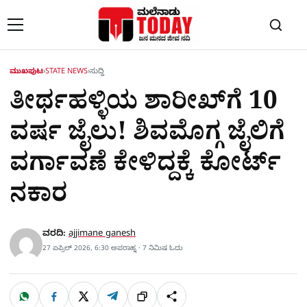
Skip to content
ಮುಖಪುಟ
›
STATE NEWS
›
ಸುದ್ದಿ
ತೀರ್ಥಹಳ್ಳಿಯ ಶಾರೀಖ್​ಗೆ 10
ವರ್ಷ ಜೈಲು! ಶಿವಮೊಗ್ಗ ಜೈಲಿಗೆ
ವರ್ಗಾವಣೆ ಕೇಳಿದ್ದಕ್ಕೆ ಕೋರ್ಟ್
ನಕಾರ
ವರದಿ:
ajjimane ganesh
27 ಏಪ್ರಿಲ್ 2026, 6:30 ಅಪರಾಹ್ನ · 7 ನಿಮಿಷ ಓದು
W
F
X
T
ಹಂಚಿಕೊಳ್ಳಿ
ಲಿಂ
S
h
a
e