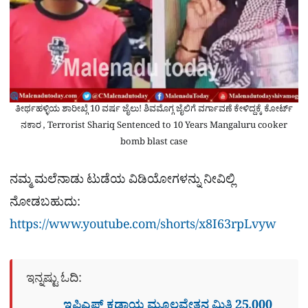
ತೀರ್ಥಹಳ್ಳಿಯ ಶಾರೀಖ್ಗೆ 10 ವರ್ಷ ಜೈಲು! ಶಿವಮೊಗ್ಗ ಜೈಲಿಗೆ ವರ್ಗಾವಣೆ ಕೇಳಿದ್ದಕ್ಕೆ ಕೋರ್ಟ್
ನಕಾರ , Terrorist Shariq Sentenced to 10 Years Mangaluru cooker
bomb blast case
ನಮ್ಮ ಮಲೆನಾಡು ಟುಡೆಯ ವಿಡಿಯೋಗಳನ್ನು ನೀವಿಲ್ಲಿ
ನೋಡಬಹುದು:
https://www.youtube.com/shorts/x8I63rpLvyw
ಇನ್ನಷ್ಟು ಓದಿ:
ಇಪಿಎಫ್ ಕಡ್ಡಾಯ ಮೂಲವೇತನ ಮಿತಿ 25,000