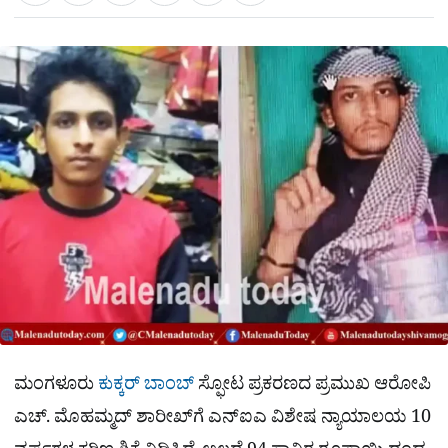
a
c
l
t
e
e
ಕ್
h
s
b
g
A
o
r
a
p
o
a
p
k
m
r
e
ಮಂಗಳೂರು
ಕುಕ್ಕರ್ ಬಾಂಬ್
ಸ್ಫೋಟ ಪ್ರಕರಣದ ಪ್ರಮುಖ ಆರೋಪಿ
ಎಚ್. ಮೊಹಮ್ಮದ್ ಶಾರೀಖ್‌ಗೆ ಎನ್‌ಐಎ ವಿಶೇಷ ನ್ಯಾಯಾಲಯ 10