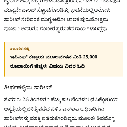
ಟೈಮರ್ ಅನ್ನು ತಪ್ಪಾಗಿ ಅಳವಡಿಸಿದ್ದರಿಂದ, ನಿಗದಿತ ಗುರಿ ತಲುಪುವ
ಮುನ್ನವೇ ಬಾಂಬ್ ಸ್ಫೋಟಗೊಂಡಿತ್ತು. ಘಟನೆಯಲ್ಲಿ ಆರೋಪಿ
ಶಾರೀಖ್ ಸೇರಿದಂತೆ ಮುಗ್ಧ ಆಟೋ ಚಾಲಕ ಪುರುಷೋತ್ತಮ
ಪೂಜಾರಿ ಅವರಿಗೂ ಗಂಭೀರ ಸ್ವರೂಪದ ಗಾಯಗಳಾಗಿದ್ದವು.
ಸಂಬಂಧಿತ ಸುದ್ದಿ
ಇಪಿಎಫ್ ಕಡ್ಡಾಯ ಮೂಲವೇತನ ಮಿತಿ 25,000
ರೂಪಾಯಿಗೆ ಹೆಚ್ಚಳ! ವಿಷಯ ವಿವರ ಓದಿ
ತೀರ್ಥಹಳ್ಳಿಯ ಶಾರೀಖ್
ಸುಮಾರು 2.5 ತಿಂಗಳಿಗೂ ಹೆಚ್ಚು ಕಾಲ ಬೆಂಗಳೂರಿನ ವಿಕ್ಟೋರಿಯಾ
ಆಸ್ಪತ್ರೆಯಲ್ಲಿ ಚಿಕಿತ್ಸೆ ಪಡೆದ ಬಳಿಕ ಎನ್‌ಐಎ ಅಧಿಕಾರಿಗಳು
ಶಾರೀಖ್‌ನನ್ನು ವಶಕ್ಕೆ ಪಡೆದುಕೊಂಡಿದ್ದರು. ಮೂಲತಃ ಶಿವಮೊಗ್ಗ