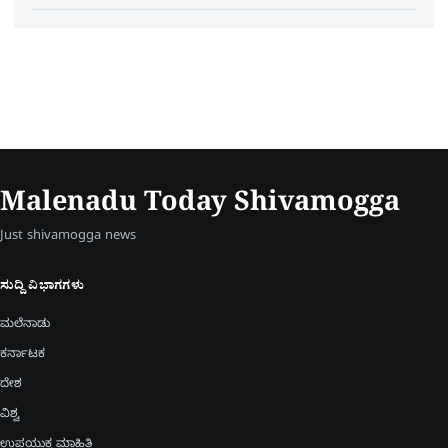
Malenadu Today Shivamogga
Just shivamogga news
ಸುದ್ದಿ ವಿಭಾಗಗಳು
ಮಲೆನಾಡು
ಕರ್ನಾಟಕ
ದೇಶ
ವಿಶ್ವ
ಉಪಯುಕ್ತ ಮಾಹಿತಿ