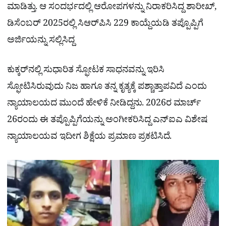
ಮಾಡಿತ್ತು. ಆ ಸಂದರ್ಭದಲ್ಲಿ ಆರೋಪಗಳನ್ನು ನಿರಾಕರಿಸಿದ್ದ ಶಾರೀಖ್,
ಡಿಸೆಂಬರ್ 2025ರಲ್ಲಿ ಸಿಆರ್‌ಪಿಸಿ 229 ಕಾಯ್ದೆಯಡಿ ತಪ್ಪೊಪ್ಪಿಗೆ
ಅರ್ಜಿಯನ್ನು ಸಲ್ಲಿಸಿದ್ದ
ಕುಕ್ಕರ್‌ನಲ್ಲಿ ಸುಧಾರಿತ ಸ್ಫೋಟಕ ಸಾಧನವನ್ನು ಇರಿಸಿ
ಸ್ಫೋಟಿಸಿರುವುದು ನಿಜ ಹಾಗೂ ತನ್ನ ಕೃತ್ಯಕ್ಕೆ ಪಶ್ಚಾತ್ತಾಪವಿದೆ ಎಂದು
ನ್ಯಾಯಾಲಯದ ಮುಂದೆ ಹೇಳಿಕೆ ನೀಡಿದ್ದನು. 2026ರ ಮಾರ್ಚ್
26ರಂದು ಈ ತಪ್ಪೊಪ್ಪಿಗೆಯನ್ನು ಅಂಗೀಕರಿಸಿದ್ದ ಎನ್‌ಐಎ ವಿಶೇಷ
ನ್ಯಾಯಾಲಯವ ಇದೀಗ ಶಿಕ್ಷೆಯ ಪ್ರಮಾಣ ಪ್ರಕಟಿಸಿದೆ.