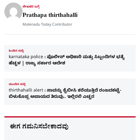
r
ಲೇಖಕರ ಬಗ್ಗೆ
e
Prathapa thirthahalli
Malenadu Today Contributor
ಹಿಂದಿನ ಸುದ್ದಿ
karnataka police : ಪೊಲೀಸ್ ಅಧಿಕಾರಿ ಮತ್ತು ಸಿಬ್ಬಂದಿಗಳ ಭತ್ಯೆ
ಹೆಚ್ಚಳ | ರಾಜ್ಯ ಸರ್ಕಾರ ಆದೇಶ
ಮುಂದಿನ ಸುದ್ದಿ
thirthahalli alert : ಸಾವನ್ನು ಕೈಬೀಸಿ ಕರೆಯುತ್ತಿದೆ ರಂಜದಕಟ್ಟೆ-
ಬಿಳುಕೊಪ್ಪ ಅಪಾಯದ ತಿರುವು.. ಇಲ್ಲಿರಲಿ ಎಚ್ಚರ
ಈಗ ಗಮನಿಸಬೇಕಾದವು