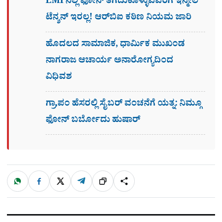
EMI ನಲ್ಲಿ ಫೋನ್​ ತೆಗೆದುಕೊಳ್ಳುವವರಿಗೆ ಇನ್ಮೇಲೆ
ಟೆನ್ಶನ್​ ಇರಲ್ಲ! ಆರ್‌ಬಿಐ ಕಠಿಣ ನಿಯಮ ಜಾರಿ
ಹೊದಲದ ಸಾಮಾಜಿಕ, ಧಾರ್ಮಿಕ ಮುಖಂಡ
ನಾಗರಾಜ ಆಚಾರ್ಯ ಅನಾರೋಗ್ಯದಿಂದ
ವಿಧಿವಶ
ಗ್ರಾ,ಪಂ ಹೆಸರಲ್ಲಿ ಸೈಬ‌ರ್ ವಂಚನೆಗೆ ಯತ್ನ: ನಿಮ್ಗೂ
ಫೋನ್​ ಬರ್ಬೋದು ಹುಷಾರ್​​
W
F
X
T
ಹಂಚಿಕೊಳ್ಳಿ
ಲಿಂ
S
h
a
e
a
c
l
t
e
e
ಕ್
h
s
b
g
A
o
r
a
p
o
a
p
k
m