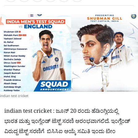
a
c
l
t
e
e
ಕ್
h
s
b
g
A
o
r
a
p
o
a
p
k
m
r
e
indian test cricket
indian test cricket : ಜೂನ್ 20 ರಂದು ಹೆಡಿಂಗ್ಲಿಯಲ್ಲಿ
ಭಾರತ ಮತ್ತು ಇಂಗ್ಲೆಂಡ್​ ಟೆಸ್ಟ್ ಸರಣಿ ಆರಂಭವಾಗಲಿದೆ. ಇಂಗ್ಲೆೆಂಡ್
ವಿರುದ್ದ ಟೆಸ್ಟ್ ಸರಣಿಗೆ ಬಿಸಿಸಿಐ ಆಯ್ಕೆ ಸಮಿತಿ ಇಂದು ಟೀಂ