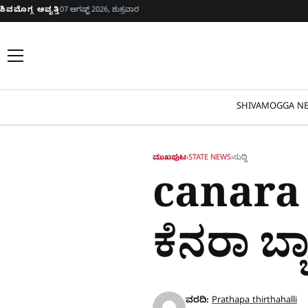
Skip to content
ಶಿವಮೊಗ್ಗ ಆವೃತ್ತಿ
07 ಆಗಷ್ಟ್ 2026, ಶುಕ್ರವಾರ
SHIVAMOGGA NE
ಮುಖಪುಟ
›
STATE NEWS
›
ಸುದ್ದಿ
canara
ಕೆನರಾ ಬ್ಯಾ
ವರದಿ:
Prathapa thirthahalli