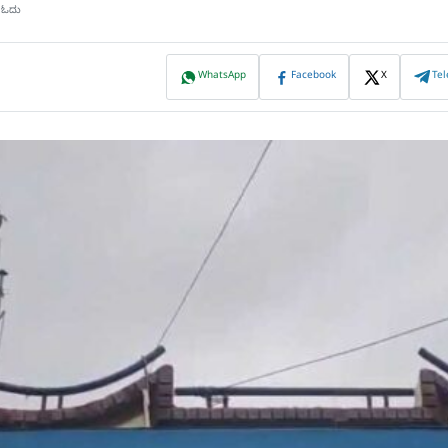
ಷ ಓದು
WhatsApp
Facebook
X
Te