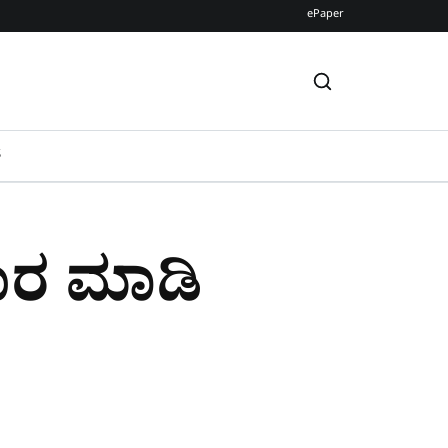
ePaper
S
ಾರ ಮಾಡಿ