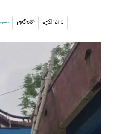
ಲಿಂಕ್
Share
legram