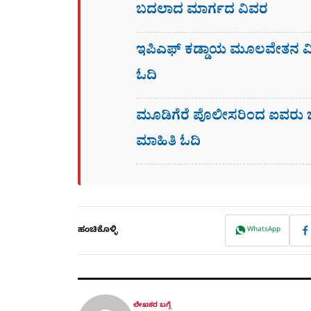
ಬದಲಾದ ಮಾರ್ಗದ ವಿವರ
ಇಪಿಎಫ್ ಕಡ್ಡಾಯ ಮೂಲವೇತನ ಮಿತ
ಓದಿ
ಮೂಡಿಗೆರೆ ಪೊಲೀಸರಿಂದ ಐವರು ಬಾಂ
ಮಾಹಿತಿ ಓದಿ
ಹಂಚಿಕೊಳ್ಳಿ
WhatsApp
ಲೇಖಕರ ಬಗ್ಗೆ