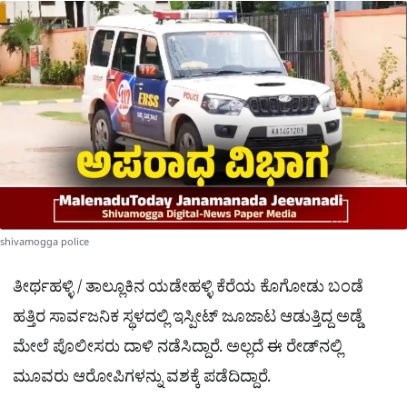
a
p
o
a
p
k
m
r
e
shivamogga police
ತೀರ್ಥಹಳ್ಳಿ / ತಾಲ್ಲೂಕಿನ ಯಡೇಹಳ್ಳಿ ಕೆರೆಯ ಕೊಗೋಡು ಬಂಡೆ
ಹತ್ತಿರ ಸಾರ್ವಜನಿಕ ಸ್ಥಳದಲ್ಲಿ ಇಸ್ಪೀಟ್ ಜೂಜಾಟ ಆಡುತ್ತಿದ್ದ ಅಡ್ಡೆ
ಮೇಲೆ ಪೊಲೀಸರು ದಾಳಿ ನಡೆಸಿದ್ದಾರೆ. ಅಲ್ಲದೆ ಈ ರೇಡ್​ನಲ್ಲಿ
ಮೂವರು ಆರೋಪಿಗಳನ್ನು ವಶಕ್ಕೆ ಪಡೆದಿದ್ದಾರೆ.