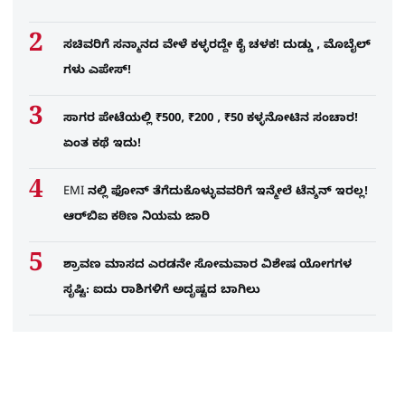
ಸಚಿವರಿಗೆ ಸನ್ಮಾನದ ವೇಳೆ ಕಳ್ಳರದ್ದೇ ಕೈ ಚಳಕ! ದುಡ್ಡು , ಮೊಬೈಲ್​
ಗಳು ಎಪೇಸ್!
ಸಾಗರ ಪೇಟೆಯಲ್ಲಿ ₹500, ₹200 , ₹50 ಕಳ್ಳನೋಟಿನ ಸಂಚಾರ!
ಏಂತ ಕಥೆ ಇದು!
EMI ನಲ್ಲಿ ಫೋನ್​ ತೆಗೆದುಕೊಳ್ಳುವವರಿಗೆ ಇನ್ಮೇಲೆ ಟೆನ್ಶನ್​ ಇರಲ್ಲ!
ಆರ್‌ಬಿಐ ಕಠಿಣ ನಿಯಮ ಜಾರಿ
ಶ್ರಾವಣ ಮಾಸದ ಎರಡನೇ ಸೋಮವಾರ ವಿಶೇಷ ಯೋಗಗಳ
ಸೃಷ್ಟಿ: ಐದು ರಾಶಿಗಳಿಗೆ ಅದೃಷ್ಟದ ಬಾಗಿಲು