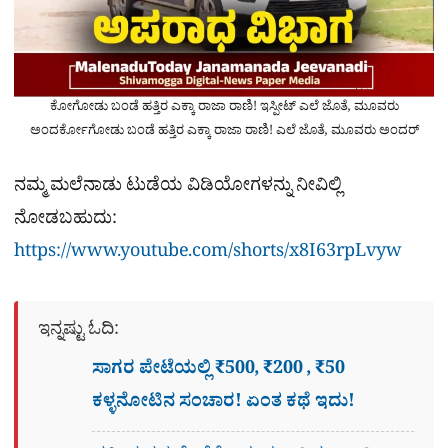
ಕೋಗೋಡು ಬಂಡೆ ಹತ್ತಿರ ಎಕ್ಕಾ ರಾಜಾ ರಾಣಿ! ಇಸ್ಪೀಟ್ ಎಲೆ ಜೊತೆ, ಮೂವರು
ಅಂದರ್ಕೋಗೋಡು ಬಂಡೆ ಹತ್ತಿರ ಎಕ್ಕಾ ರಾಜಾ ರಾಣಿ! ಎಲೆ ಜೊತೆ, ಮೂವರು ಅಂದರ್
ನಮ್ಮ ಮಲೆನಾಡು ಟುಡೆಯ ವಿಡಿಯೋಗಳನ್ನು ನೀವಿಲ್ಲಿ
ನೋಡಬಹುದು:
https://www.youtube.com/shorts/x8I63rpLvyw
ಇನ್ನಷ್ಟು ಓದಿ:
ಸಾಗರ ಪೇಟೆಯಲ್ಲಿ ₹500, ₹200 , ₹50
ಕಳ್ಳನೋಟಿನ ಸಂಚಾರ! ಏಂತ ಕಥೆ ಇದು!