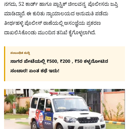
ನಗದು, 52 ಕಾರ್ಡ್‌ ಹಾಗೂ ಪ್ಲಾಸ್ಟಿಕ್ ಚೀಲವನ್ನ ಪೊಲೀಸರು ಜಪ್ತಿ
ಮಾಡಿದ್ದಾರೆ. ಈ ಕುರಿತು ನ್ಯಾಯಾಲಯದ ಅನುಮತಿ ಪಡೆದು
ತೀರ್ಥಹಳ್ಳಿ ಪೊಲೀಸ್ ಠಾಣೆಯಲ್ಲಿ ಅಸಂಜ್ಞೆಯ ಪ್ರಕರಣ
ದಾಖಲಿಸಿಕೊಂಡು ಮುಂದಿನ ತನಿಖೆ ಕೈಗೊಳ್ಳಲಾಗಿದೆ.
ಸಂಬಂಧಿತ ಸುದ್ದಿ
ಸಾಗರ ಪೇಟೆಯಲ್ಲಿ ₹500, ₹200 , ₹50 ಕಳ್ಳನೋಟಿನ
ಸಂಚಾರ! ಏಂತ ಕಥೆ ಇದು!