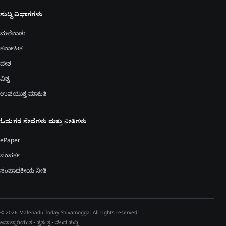
ಸುದ್ದಿ ವಿಭಾಗಗಳು
ಮಲೆನಾಡು
ಕರ್ನಾಟಕ
ದೇಶ
ವಿಶ್ವ
ಉಪಯುಕ್ತ ಮಾಹಿತಿ
ಓದುಗರ ಸೇವೆಗಳು ಮತ್ತು ನೀತಿಗಳು
ePaper
ಸಂಪರ್ಕ
ಸಂಪಾದಕೀಯ ನೀತಿ
© 2026 Malenadu Today Shivamogga. All rights reserved.
ಜವಾಬ್ದಾರಿಯುತ • ಸ್ವತಂತ್ರ • ನೆಲದ ಸುದ್ದಿ