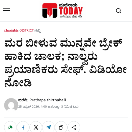
Skip to content
ಮುಖಪುಟ
›
DISTRICT
›
ಸುದ್ದಿ
ಮರ ಬೀಳುವ ಮುನ್ನವೇ ಬ್ರೇಕ್
ಹಾಕಿದ ಚಾಲಕ; ನಾಲ್ವರು
ಪ್ರಯಾಣಿಕರು ಸೇಫ್. ವಿಡಿಯೋ
ನೋಡಿ
ವರದಿ:
Prathapa thirthahalli
25 ಏಪ್ರಿಲ್ 2026, 4:00 ಅಪರಾಹ್ನ · 3 ನಿಮಿಷ ಓದು
W
F
X
T
ಹಂಚಿಕೊಳ್ಳಿ
ಲಿಂ
S
h
a
e