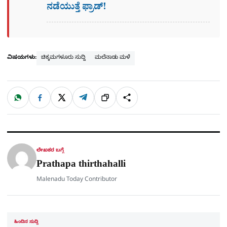
ನಡೆಯುತ್ತೆ ಫ್ರಾಡ್!
ವಿಷಯಗಳು:
ಚಿಕ್ಕಮಗಳೂರು ಸುದ್ದಿ
ಮಲೆನಾಡು ಮಳೆ
W
F
X
T
ಹಂಚಿಕೊಳ್ಳಿ
ಲಿಂ
S
h
a
e
a
c
l
t
e
e
ಕ್
h
s
b
g
A
o
r
a
p
o
a
p
k
m
r
ಲೇಖಕರ ಬಗ್ಗೆ
e
Prathapa thirthahalli
Malenadu Today Contributor
ಹಿಂದಿನ ಸುದ್ದಿ