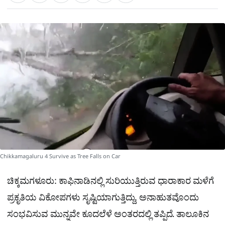
a
c
l
t
e
e
ಕ್
h
s
b
g
A
o
r
a
p
o
a
p
k
m
r
e
Chikkamagaluru 4 Survive as Tree Falls on Car
ಚಿಕ್ಕಮಗಳೂರು: ಕಾಫಿನಾಡಿನಲ್ಲಿ ಸುರಿಯುತ್ತಿರುವ ಧಾರಾಕಾರ ಮಳೆಗೆ
ಪ್ರಕೃತಿಯ ವಿಕೋಪಗಳು ಸೃಷ್ಟಿಯಾಗುತ್ತಿದ್ದು, ಅನಾಹುತವೊಂದು
ಸಂಭವಿಸುವ ಮುನ್ನವೇ ಕೂದಲೆಳೆ ಅಂತರದಲ್ಲಿ ತಪ್ಪಿದೆ. ತಾಲೂಕಿನ