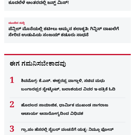
ಕೂದಲೆಳೆ ಅಂತರದಲ್ಲಿ ಜಸ್ಟ್ ಮಿಸ್!
ಮುಂದಿನ ಸುದ್ದಿ
ಪೆನ್ಸಿಲ್ ಮೊನೆಯಲ್ಲಿ ಕಟೀಲು ಅಮ್ಮನ ಕಲಾಕೃತಿ: ಗಿನ್ನಿಸ್ ದಾಖಲೆಗೆ
ಸೇರಿದ ಉಡುಪಿಯ ಸಂಜಯ್ ಕಡೂರು ಸಾಧನೆ
ಈಗ ಗಮನಿಸಬೇಕಾದವು
ಶಿವಮೊಗ್ಗ: ಕೆ.ಎಸ್. ಈಶ್ವರಪ್ಪ ವಾಗ್ದಾಳಿ, ಸಚಿವ ಮಧು
ಬಂಗಾರಪ್ಪರ ಸ್ಟೇಟ್ಮೆಂಟ್, ಜಲಾಶಯದ ವಿವರ ಇ-ಪತ್ರಿಕೆ ಓದಿ
ಹೊದಲದ ಸಾಮಾಜಿಕ, ಧಾರ್ಮಿಕ ಮುಖಂಡ ನಾಗರಾಜ
ಆಚಾರ್ಯ ಅನಾರೋಗ್ಯದಿಂದ ವಿಧಿವಶ
ಗ್ರಾ,ಪಂ ಹೆಸರಲ್ಲಿ ಸೈಬ‌ರ್ ವಂಚನೆಗೆ ಯತ್ನ: ನಿಮ್ಗೂ ಫೋನ್​