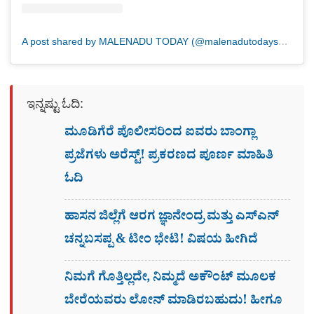
A post shared by MALENADU TODAY (@malenadutodaysmg)
ಇನ್ನಷ್ಟು ಓದಿ:
ಮೂಡಿಗೆರೆ ಪೊಲೀಸರಿಂದ ಐವರು ಬಾಂಗ್ಲಾ
ಪ್ರಜೆಗಳು ಅರೆಸ್ಟ್! ಪ್ರಕರಣದ ಪೂರ್ಣ ಮಾಹಿತಿ
ಓದಿ
ಹಾಸನ ಜಿಲ್ಲೆಗೆ ಆರಗ ಜ್ಞಾನೇಂದ್ರ ಮತ್ತು ಎಸ್​ಎನ್​
ಚನ್ನಬಸಪ್ಪ & ಟೀಂ ಭೇಟಿ! ವಿಷಯ ಹೀಗಿದೆ
ನಿಮಗೆ ಗೊತ್ತಿಲ್ಲದೇ, ನಿಮ್ಮದೆ ಅಕೌಂಟ್​ ಮೂಲಕ
ಬೇರೆಯವರು ಲೋನ್​ ಮಾಡಿರಬಹುದು! ಹೀಗೂ