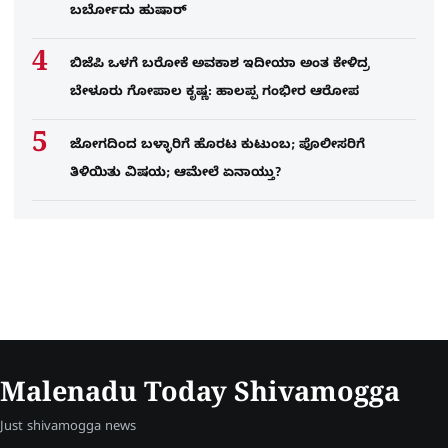
ಬರ್ಬೋದು ಹುಷಾರ್​​
ಬಿಜೆಪಿ ಒಳಗೆ ಬರೋಕೆ ಅವಕಾಶ ಇದೀಯಾ ಅಂತ ಕೇಳಿದ್ರ
ಬೇಳೂರು ಗೋಪಾಲ ಕೃಷ್ಣ: ಹಾಲಪ್ಪ ಗಂಭೀರ ಆರೋಪ
ಜೋಗದಿಂದ ಬಳ್ಳಾರಿಗೆ ಹೊರಟ ಕುಟುಂಬ; ಪೊಲೀಸರಿಗೆ
ತಿಳಿಯಿತು ವಿಷಯ; ಆಮೇಲೆ ಏನಾಯ್ತು?
Malenadu Today Shivamogga
Just shivamogga news