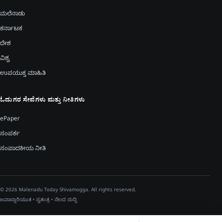
ಮಲೆನಾಡು
ಕರ್ನಾಟಕ
ದೇಶ
ವಿಶ್ವ
ಉಪಯುಕ್ತ ಮಾಹಿತಿ
ಓದುಗರ ಸೇವೆಗಳು ಮತ್ತು ನೀತಿಗಳು
ePaper
ಸಂಪರ್ಕ
ಸಂಪಾದಕೀಯ ನೀತಿ
© 2026 Malenadu Today Shivamogga. All rights reserved.
ಜವಾಬ್ದಾರಿಯುತ • ಸ್ವತಂತ್ರ • ನೆಲದ ಸುದ್ದಿ