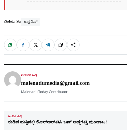
ವಿಷಯಗಳು:
ಜಸ್ಟ್ ಮಿಸ್
W
F
X
T
ಹಂಚಿಕೊಳ್ಳಿ
ಲಿಂ
S
h
a
e
a
c
l
t
e
e
ಕ್
h
s
b
g
A
o
r
a
p
o
a
p
k
m
r
ಲೇಖಕರ ಬಗ್ಗೆ
e
malenadumedia@gmail.com
Malenadu Today Contributor
ಹಿಂದಿನ ಸುದ್ದಿ
ಕುಡಿದ ಮತ್ತಿನಲ್ಲಿ ಕೆಎಸ್‌ಆರ್‌ಟಿಸಿ ಬಸ್ ಅಡ್ಡಗಟ್ಟಿ ಪುಂಡಾಟ!