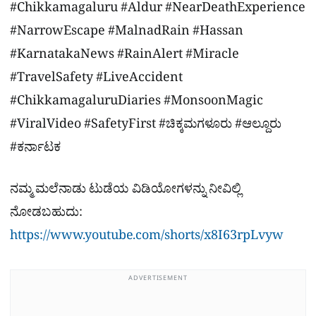
#Chikkamagaluru #Aldur #NearDeathExperience
#NarrowEscape #MalnadRain #Hassan
#KarnatakaNews #RainAlert #Miracle
#TravelSafety #LiveAccident
#ChikkamagaluruDiaries #MonsoonMagic
#ViralVideo #SafetyFirst #ಚಿಕ್ಕಮಗಳೂರು #ಆಲ್ದೂರು
#ಕರ್ನಾಟಕ
ನಮ್ಮ ಮಲೆನಾಡು ಟುಡೆಯ ವಿಡಿಯೋಗಳನ್ನು ನೀವಿಲ್ಲಿ
ನೋಡಬಹುದು:
https://www.youtube.com/shorts/x8I63rpLvyw
ADVERTISEMENT