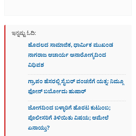
ಇನ್ನಷ್ಟು ಓದಿ:
ಹೊದಲದ ಸಾಮಾಜಿಕ, ಧಾರ್ಮಿಕ ಮುಖಂಡ
ನಾಗರಾಜ ಆಚಾರ್ಯ ಅನಾರೋಗ್ಯದಿಂದ
ವಿಧಿವಶ
ಗ್ರಾ,ಪಂ ಹೆಸರಲ್ಲಿ ಸೈಬ‌ರ್ ವಂಚನೆಗೆ ಯತ್ನ: ನಿಮ್ಗೂ
ಫೋನ್​ ಬರ್ಬೋದು ಹುಷಾರ್​​
ಜೋಗದಿಂದ ಬಳ್ಳಾರಿಗೆ ಹೊರಟ ಕುಟುಂಬ;
ಪೊಲೀಸರಿಗೆ ತಿಳಿಯಿತು ವಿಷಯ; ಆಮೇಲೆ
ಏನಾಯ್ತು?