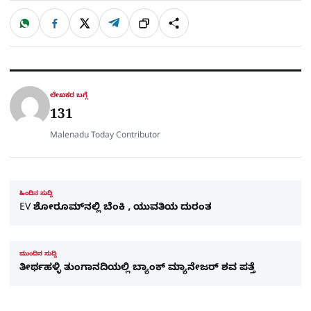
W
F
X
T
ಹಂಚಿಕೊಳ್ಳಿ
ಲಿಂ
S
h
a
e
a
c
l
t
e
e
ಕ್
h
s
b
g
A
o
r
a
p
o
a
p
k
m
r
ಲೇಖಕರ ಬಗ್ಗೆ
e
131
Malenadu Today Contributor
ಹಿಂದಿನ ಸುದ್ದಿ
EV ಶೋರೂಮ್‌ನಲ್ಲಿ ಬೆಂಕಿ , ಯುವತಿಯ ದುರಂತ
ಮುಂದಿನ ಸುದ್ದಿ
ತೀರ್ಥಹಳ್ಳಿ ತುಂಗಾನದಿಯಲ್ಲಿ ಬ್ಯಾಂಕ್‌ ಮ್ಯಾನೇಜರ್‌ ಶವ ಪತ್ತೆ