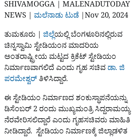
a
p
o
a
SHIVAMOGGA | MALENADUTODAY
p
k
m
r
NEWS |
ಮಲೆನಾಡು ಟುಡೆ
|
Nov 20, 2024
e
ತುಮಕೂರು |
ಜಿಲ್ಲೆ
ಯಲ್ಲಿ ಬೆಂಗಳೂರಿನಲ್ಲಿರುವ
ಚಿನ್ನಸ್ವಾಮಿ ಸ್ಟೇಡಿಯಂನ ಮಾದರಿಯ
ಅಂತರಾಷ್ಟ್ರೀಯ ಮಟ್ಟದ ಕ್ರಿಕೆಟ್‌ ಸ್ಟೇಡಿಯಂ
ನಿರ್ಮಾಣವಾಗಲಿದೆ ಎಂದು ಗೃಹ ಸಚಿವ
ಡಾ. ಜಿ
ಪರಮೇಶ್ವರ್‌
ತಿಳಿಸಿದ್ದಾರೆ.
ಈ ಸ್ಟೇಡಿಯಂ ನಿರ್ಮಾಣದ ಶಂಕುಸ್ಥಾಪನೆಯನ್ನು
ಡಿಸೆಂಬರ್‌ 2 ರಂದು ಮುಖ್ಯಮಂತ್ರಿ ಸಿದ್ದರಾಮಯ್ಯ
ನೆರವೇರಿಸಲಿದ್ದಾರೆ ಎಂದು ಗೃಹಸಚಿವರು ಮಾಹಿತಿ
ನೀಡಿದ್ದಾರೆ.
ಸ್ಟೇಡಿಯಂ ನಿರ್ಮಾಣಕ್ಕೆ ಜಿಲ್ಲಾಡಳಿತ