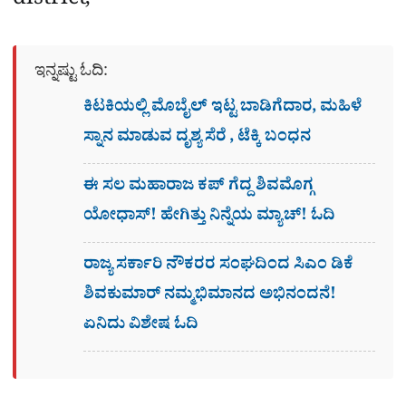
district,
ಇನ್ನಷ್ಟು ಓದಿ:
ಕಿಟಕಿಯಲ್ಲಿ ಮೊಬೈಲ್ ಇಟ್ಟ ಬಾಡಿಗೆದಾರ, ಮಹಿಳೆ
ಸ್ನಾನ ಮಾಡುವ ದೃಶ್ಯ ಸೆರೆ , ಟೆಕ್ಕಿ ಬಂಧನ
ಈ ಸಲ ಮಹಾರಾಜ ಕಪ್​ ಗೆದ್ದ ಶಿವಮೊಗ್ಗ
ಯೋಧಾಸ್​! ಹೇಗಿತ್ತು ನಿನ್ನೆಯ ಮ್ಯಾಚ್! ಓದಿ
ರಾಜ್ಯ ಸರ್ಕಾರಿ ನೌಕರರ ಸಂಘದಿಂದ ಸಿಎಂ ಡಿಕೆ
ಶಿವಕುಮಾರ್​ ನಮ್ಮಭಿಮಾನದ ಅಭಿನಂದನೆ!
ಏನಿದು ವಿಶೇಷ ಓದಿ