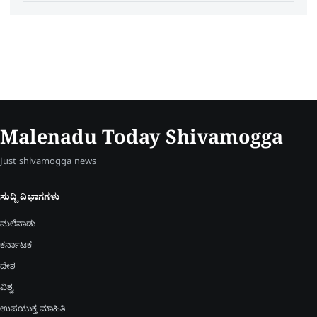
Malenadu Today Shivamogga
Just shivamogga news
ಸುದ್ದಿ ವಿಭಾಗಗಳು
ಮಲೆನಾಡು
ಕರ್ನಾಟಕ
ದೇಶ
ವಿಶ್ವ
ಉಪಯುಕ್ತ ಮಾಹಿತಿ