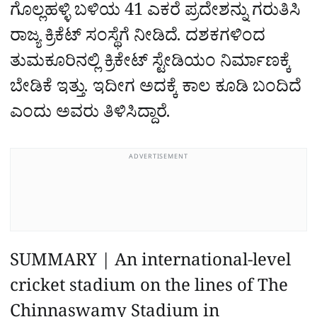
ಗೊಲ್ಲಹಳ್ಳಿ ಬಳಿಯ 41 ಎಕರೆ ಪ್ರದೇಶನ್ನು ಗರುತಿಸಿ
ರಾಜ್ಯ ಕ್ರಿಕೆಟ್‌ ಸಂಸ್ಥೆಗೆ ನೀಡಿದೆ. ದಶಕಗಳಿಂದ
ತುಮಕೂರಿನಲ್ಲಿ ಕ್ರಿಕೇಟ್‌ ಸ್ಟೇಡಿಯಂ ನಿರ್ಮಾಣಕ್ಕೆ
ಬೇಡಿಕೆ ಇತ್ತು. ಇದೀಗ ಅದಕ್ಕೆ ಕಾಲ ಕೂಡಿ ಬಂದಿದೆ
ಎಂದು ಅವರು ತಿಳಿಸಿದ್ದಾರೆ.
ADVERTISEMENT
SUMMARY | An international-level
cricket stadium on the lines of The
Chinnaswamy Stadium in