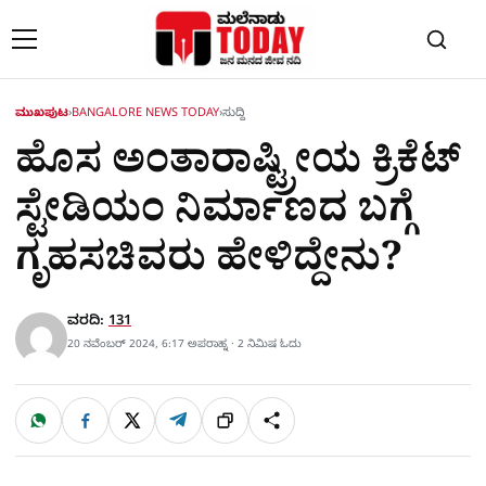
Skip to content
ಮುಖಪುಟ
›
BANGALORE NEWS TODAY
›
ಸುದ್ದಿ
ಹೊಸ ಅಂತಾರಾಷ್ಟ್ರೀಯ ಕ್ರಿಕೆಟ್‌
ಸ್ಟೇಡಿಯಂ ನಿರ್ಮಾಣದ ಬಗ್ಗೆ
ಗೃಹಸಚಿವರು ಹೇಳಿದ್ದೇನು?
ವರದಿ:
131
20 ನವೆಂಬರ್ 2024, 6:17 ಅಪರಾಹ್ನ · 2 ನಿಮಿಷ ಓದು
W
F
X
T
ಹಂಚಿಕೊಳ್ಳಿ
ಲಿಂ
S
h
a
e
a
c
l
t
e
e
ಕ್
h
s
b
g
A
o
r