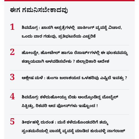
ಈಗ ಗಮನಿಸಬೇಕಾದವು
ಶಿವಮೊಗ್ಗ : ಖಾಸಗಿ ಆಸ್ಪತ್ರೆಗಳಲ್ಲಿ ಪಾರ್ಕಿಂಗ್​ ವ್ಯವಸ್ಥೆ ವಿಚಾರ,
ಒಂದು ವಾರ ಗಡುವು, ಪ್ರತಿಭಟನೆಯ ಎಚ್ಚರಿಕೆ
ಹೋಂಸ್ಟೇ, ಹೋಟೇಲ್ ಹಾಗೂ ರೆಸಾರ್ಟ್‌ಗಳಲ್ಲಿ ಈ ಫಲಕವವನ್ನು
ಕಡ್ಡಾಯವಾಗಿ ಅಳವಡಿಸಬೇಕು ? ಜಿಲ್ಲಾಧಿಕಾರಿ ಆದೇಶ
ಆಶ್ಲೇಷ ಮಳೆ : ತುಂಗಾ ಜಲಾಶಯದ ಒಳಹರಿವು ಎಷ್ಟಿದೆ ಇವತ್ತು ?
ಶಿವಮೊಗ್ಗ: ಕಳೆದುಹೋಯ್ತು ಬಿಡು ಅಂದ್ಕೊಂಡಿದ್ದ ಮೊಬೈಲ್​
ಸಿಕ್ಬಿಡ್ತು, ರಿಕವರಿ ಆದ ಫೋನ್​ಗಳು​ ಇಷ್ಟೊಂದ !
ತೀರ್ಥಹಳ್ಳಿ ದುರಂತ : ಮನೆ ಕಳೆದುಕೊಂಡವರಿಗೆ ತಮ್ಮ
ಸ್ವಂತಮನೆಯಲ್ಲಿ ವಾಸಕ್ಕೆ ವ್ಯವಸ್ಥೆ ಮಾಡಿದ ಕುರುವಳ್ಳಿ ನಾಗರಾಜ್​​