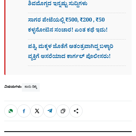
ಶಿವಮೊಗ್ಗದ ಇನ್ನಷ್ಟು ಸುದ್ದಿಗಳು
ಸಾಗರ ಪೇಟೆಯಲ್ಲಿ ₹500, ₹200 , ₹50
ಕಳ್ಳನೋಟಿನ ಸಂಚಾರ! ಏಂತ ಕಥೆ ಇದು!
ಪತ್ನಿ, ಮಕ್ಕಳ ಜೊತೆಗೆ ಅತಂತ್ರವಾಗಿದ್ದ ಬಳ್ಳಾರಿ
ವ್ಯಕ್ತಿಗೆ ಆಸರೆಯಾದ ಕಾರ್ಗಲ್ ಪೊಲೀಸರು!
ವಿಷಯಗಳು:
ಕಾರು ಡಿಕ್ಕಿ
W
F
X
T
ಹಂಚಿಕೊಳ್ಳಿ
ಲಿಂ
S
h
a
e
a
c
l
t
e
e
ಕ್
h
s
b
g
A
o
r
a
p
o
a
p
k
m