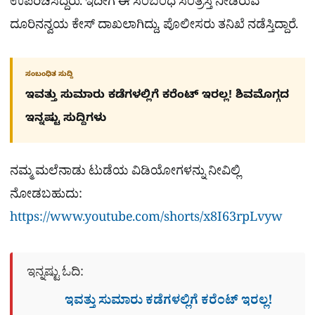
ಉಪರಿಚಿಸಿದ್ದರು. ಇದೀಗ ಈ ಸಂಬಂಧ ಸಂತ್ರಸ್ತ ನೀಡಿರುವ
ದೂರಿನನ್ವಯ ಕೇಸ್ ದಾಖಲಾಗಿದ್ದು, ಪೊಲೀಸರು ತನಿಖೆ ನಡೆಸ್ತಿದ್ದಾರೆ.
ಸಂಬಂಧಿತ ಸುದ್ದಿ
ಇವತ್ತು ಸುಮಾರು ಕಡೆಗಳಲ್ಲಿಗೆ ಕರೆಂಟ್ ಇರಲ್ಲ! ಶಿವಮೊಗ್ಗದ
ಇನ್ನಷ್ಟು ಸುದ್ದಿಗಳು
ನಮ್ಮ ಮಲೆನಾಡು ಟುಡೆಯ ವಿಡಿಯೋಗಳನ್ನು ನೀವಿಲ್ಲಿ
ನೋಡಬಹುದು:
https://www.youtube.com/shorts/x8I63rpLvyw
ಇನ್ನಷ್ಟು ಓದಿ:
ಇವತ್ತು ಸುಮಾರು ಕಡೆಗಳಲ್ಲಿಗೆ ಕರೆಂಟ್ ಇರಲ್ಲ!