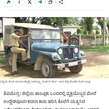
W
F
X
T
ಹಂಚಿಕೊಳ್ಳಿ
ಲಿಂ
S
h
a
e
a
c
l
t
e
e
ಕ್
h
s
b
g
A
o
r
a
p
o
a
p
k
m
r
e
ಪತ್ನಿಯ ಜೊತೆ ಮಾತನಾಡಿದ್ದಕ್ಕೆ ಅಟೆಂಪ್ಟು ಮರ್ಡರ್ ಕೇಸ್ : ಕಾರು ಡಿಕ್ಕಿ ಹೊಡೆಸಿ ಕೊಲೆ ಯತ್ನ!
ಶಿವಮೊಗ್ಗ / ಜಿಲ್ಲೆಯ ತಾಲ್ಲೂಕು ಒಂದರಲ್ಲಿ ವ್ಯಕ್ತಿಯೊಬ್ಬರ ಮೇಲೆ
ಉದ್ದೇಶಪೂರ್ವಕವಾಗಿ ಕಾರು ಹರಿಸಿ ಕೊಲೆಗೆ ಯತ್ನಿಸಿದ