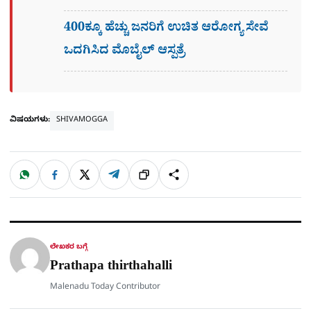
400ಕ್ಕೂ ಹೆಚ್ಚು ಜನರಿಗೆ ಉಚಿತ ಆರೋಗ್ಯ ಸೇವೆ
ಒದಗಿಸಿದ ಮೊಬೈಲ್ ಆಸ್ಪತ್ರೆ
ವಿಷಯಗಳು:
SHIVAMOGGA
W
F
X
T
ಹಂಚಿಕೊಳ್ಳಿ
ಲಿಂ
S
h
a
e
a
c
l
t
e
e
ಕ್
h
s
b
g
A
o
r
a
p
o
a
p
k
m
r
ಲೇಖಕರ ಬಗ್ಗೆ
e
Prathapa thirthahalli
Malenadu Today Contributor