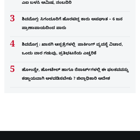
ಎಐ ಬಳಸಿ ಆಮಿಷ, ನಂಬದಿರಿ
ಶಿವಮೊಗ್ಗ: ಸಿಗಂದೂರಿಗೆ ಹೊರಟಿದ್ದ ಕಾರು ಅಪಘಾತ – 6 ಜನ
ಪ್ರಾಣಾಪಾಯದಿಂದ ಪಾರು
ಶಿವಮೊಗ್ಗ : ಖಾಸಗಿ ಆಸ್ಪತ್ರೆಗಳಲ್ಲಿ ಪಾರ್ಕಿಂಗ್​ ವ್ಯವಸ್ಥೆ ವಿಚಾರ,
ಒಂದು ವಾರ ಗಡುವು, ಪ್ರತಿಭಟನೆಯ ಎಚ್ಚರಿಕೆ
ಹೋಂಸ್ಟೇ, ಹೋಟೇಲ್ ಹಾಗೂ ರೆಸಾರ್ಟ್‌ಗಳಲ್ಲಿ ಈ ಫಲಕವವನ್ನು
ಕಡ್ಡಾಯವಾಗಿ ಅಳವಡಿಸಬೇಕು ? ಜಿಲ್ಲಾಧಿಕಾರಿ ಆದೇಶ