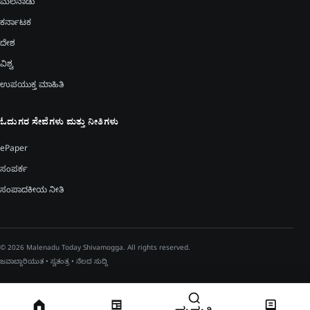
ಮಲೆನಾಡು
ಕರ್ನಾಟಕ
ದೇಶ
ವಿಶ್ವ
ಉಪಯುಕ್ತ ಮಾಹಿತಿ
ಓದುಗರ ಸೇವೆಗಳು ಮತ್ತು ನೀತಿಗಳು
ePaper
ಸಂಪರ್ಕ
ಸಂಪಾದಕೀಯ ನೀತಿ
© 2026 Malenadu Today Shivamogga. All rights reserved.
ಜವಾಬ್ದಾರಿಯುತ • ಸ್ವತಂತ್ರ • ನೆಲದ ಸುದ್ದಿ