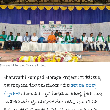
a
p
o
a
p
k
m
r
e
Sharavathi Pumped Storage Project
Sharavathi Pumped Storage Project :
ಸಾಗರ : ರಾಜ್ಯ
ಸರ್ಕಾರವು ಜಾರಿಗೊಳಿಸಲು ಮುಂದಾಗಿರುವ
ಶರಾವತಿ ಪಂಪ್ಡ್
ಸ್ಟೋರೇಜ್
ಯೋಜನೆಯನ್ನು ವಿರೋಧಿಸಿ ಸಾಗರದಲ್ಲಿ ರೈತರು ಮತ್ತು
ನಾಗರಿಕರು ನಡೆಸುತ್ತಿರುವ ಬೃಹತ್ ಹೋರಾಟವು ಇಂದು 12ನೇ