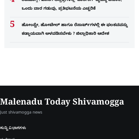
ಶಿವಮೊಗ್ಗ : ಖಾಸಗಿ ಆಸ್ಪತ್ರೆಗಳಲ್ಲಿ ಪಾರ್ಕಿಂಗ್​ ವ್ಯವಸ್ಥೆ ವಿಚಾರ,
ಒಂದು ವಾರ ಗಡುವು, ಪ್ರತಿಭಟನೆಯ ಎಚ್ಚರಿಕೆ
ಹೋಂಸ್ಟೇ, ಹೋಟೇಲ್ ಹಾಗೂ ರೆಸಾರ್ಟ್‌ಗಳಲ್ಲಿ ಈ ಫಲಕವವನ್ನು
ಕಡ್ಡಾಯವಾಗಿ ಅಳವಡಿಸಬೇಕು ? ಜಿಲ್ಲಾಧಿಕಾರಿ ಆದೇಶ
Malenadu Today Shivamogga
Just shivamogga news
ಸುದ್ದಿ ವಿಭಾಗಗಳು