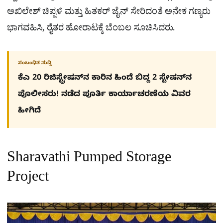
ಅಖಿಲೇಶ್ ಚಿಪ್ಪಳಿ ಮತ್ತು ಹಿತಕರ್ ಜೈನ್ ಸೇರಿದಂತೆ ಅನೇಕ ಗಣ್ಯರು
ಭಾಗವಹಿಸಿ, ರೈತರ ಹೋರಾಟಕ್ಕೆ ಬೆಂಬಲ ಸೂಚಿಸಿದರು.
ಸಂಬಂಧಿತ ಸುದ್ದಿ
ಕೆಎ 20 ರಿಜಿಸ್ಟ್ರೇಷನ್​ನ ಕಾರಿನ ಹಿಂದೆ ಬಿದ್ದ 2 ಸ್ಟೇಷನ್​ನ
ಪೊಲೀಸರು! ನಡೆದ ಪೂರ್ತಿ ಕಾರ್ಯಾಚರಣೆಯ ವಿವರ
ಹೀಗಿದೆ
Sharavathi Pumped Storage
Project