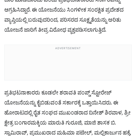
ಜಾರಿ ಮಾಡಬಾರದು ಎಂದು ಪ್ರತಿಭಟನಾಕಾರರು ಸರ್ಕಾರವನ್ನು
ಆಗ್ರಹಿಸಿದ್ದಾರೆ. ಈ ಯೋಜನೆಯು ಸಿಂಗಳೀಕ ಸಂರಕ್ಷಿತ ಪ್ರದೇಶದ
ವ್ಯಾಪ್ತಿಯಲ್ಲಿ ಬರುವುದರಿಂದ, ಪರಿಸರದ ಸೂಕ್ಷ್ಮತೆಯನ್ನು ಅರಿತು
ಯೋಜನೆ ಜಾರಿಗೆ ತೀವ್ರ ವಿರೋಧ ವ್ಯಕ್ತಪಡಿಸಲಾಗುತ್ತಿದೆ.
ADVERTISEMENT
ಪ್ರತಿಭಟನಾಕಾರರು ಕೂಡಲೇ ಶರಾವತಿ ಪಂಪ್ಡ್ ಸ್ಟೋರೇಜ್
ಯೋಜನೆಯನ್ನು ಕೈಬಿಡುವಂತೆ ಸರ್ಕಾರಕ್ಕೆ ಒತ್ತಾಯಿಸಿದರು. ಈ
ಹೋರಾಟದಲ್ಲಿ ರೈತ ಸಂಘದ ಮುಖಂಡರಾದ ದಿನೇಶ್ ಶಿರವಾಳ, ಶ್ರೀ
ಕ್ಷೇತ್ರ ಬಂಗಾರಮಕ್ಕಿಯ ಮಾರುತಿ ಗುರೂಜಿ, ಮಾಜಿ ಶಾಸಕ ಬಿ.
ಸ್ವಾಮಿರಾವ್, ಪ್ರಮುಖರಾದ ಮಹಿಮಾ ಪಟೇಲ್, ಮಲ್ಲಿಕಾರ್ಜುನ ಹಕ್ರೆ,