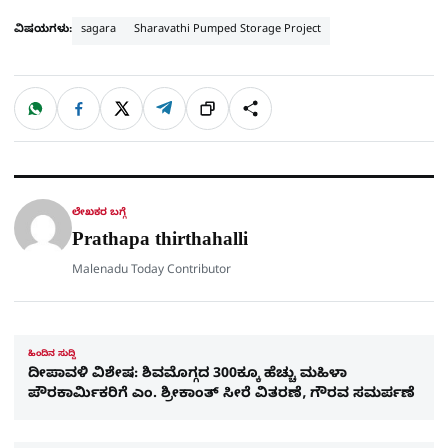
ವಿಷಯಗಳು:
sagara
Sharavathi Pumped Storage Project
W
F
X
T
ಹಂಚಿಕೊಳ್ಳಿ
ಲಿಂ
S
h
a
e
a
c
l
t
e
e
ಕ್
h
s
b
g
A
o
r
a
p
o
a
p
k
m
r
ಲೇಖಕರ ಬಗ್ಗೆ
e
Prathapa thirthahalli
Malenadu Today Contributor
ಹಿಂದಿನ ಸುದ್ದಿ
ದೀಪಾವಳಿ ವಿಶೇಷ: ಶಿವಮೊಗ್ಗದ 300ಕ್ಕೂ ಹೆಚ್ಚು ಮಹಿಳಾ
ಪೌರಕಾರ್ಮಿಕರಿಗೆ ಎಂ. ಶ್ರೀಕಾಂತ್ ಸೀರೆ ವಿತರಣೆ, ಗೌರವ ಸಮರ್ಪಣೆ