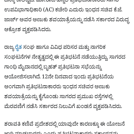
ದಿನಕ್ಕೆ ಕಾಲಿಟ್ಟಿದೆ. ಹೋರಾಟ ಹಿನ್ನೆಲೆ ಪ್ರತಿಭಟನಾಕಾರರು ಸಾಗರ
ಉಪವಿಭಾಗಾಧಿಕಾರಿ (AC) ಕಚೇರಿ ಎದುರು ಇಂಧನ ಸಚಿವ ಕೆ.ಜೆ.
ಜಾರ್ಜ್ ಅವರ ಅಣುಕು ಶವಯಾತ್ರೆಯನ್ನು ನಡೆಸಿ ಸರ್ಕಾರದ ವಿರುದ್ಧ
ಆಕ್ರೋಶ ವ್ಯಕ್ತಪಡಿಸಿದರು.
ರಾಜ್ಯ
ರೈತ
ಸಂಘ ಹಾಗೂ ವಿವಿಧ ಪರಿಸರ ಮತ್ತು ನಾಗರಿಕ
ಸಂಘಟನೆಗಳ ನೇತೃತ್ವದಲ್ಲಿ ಈ ಪ್ರತಿಭಟನೆ ನಡೆಯುತ್ತಿದ್ದು, ಸಾಗರದ
ಗಾಂಧಿ ಮೈದಾನದಲ್ಲಿ ಬೃಹತ್ ಪ್ರತಿಭಟನಾ ಸಭೆಯನ್ನು
ಆಯೋಜಿಸಲಾಗಿದೆ. 12ನೇ ದಿನವಾದ ಇಂದು ಪ್ರತಿಭಟನೆಯ
ಅಂಗವಾಗಿ ಪ್ರತಿಭಟನಾಕಾರರು ಇಂಧನ ಸಚಿವರ ಅಣುಕು
ಶವಯಾತ್ರೆಯನ್ನು ಕೈಗೊಂಡು ಸಾಗರದ ಪ್ರಮುಖ ರಸ್ತೆಗಳಲ್ಲಿ
ಮೆರವಣಿಗೆ ನಡೆಸಿ ಸರ್ಕಾರದ ನಿಲುವಿಗೆ ಖಂಡನೆ ವ್ಯಕ್ತಪಡಿಸಿದರು.
ಶರಾವತಿ ಕಣಿವೆ ಪ್ರದೇಶದಲ್ಲಿ ಯಾವುದೇ ಕಾರಣಕ್ಕೂ ಈ ಯೋಜನೆ