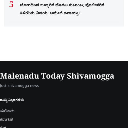
ಜೋಗದಿಂದ ಬಳ್ಳಾರಿಗೆ ಹೊರಟ ಕುಟುಂಬ; ಪೊಲೀಸರಿಗೆ
ತಿಳಿಯಿತು ವಿಷಯ; ಆಮೇಲೆ ಏನಾಯ್ತು?
Malenadu Today Shivamogga
Just shivamogga news
ಸುದ್ದಿ ವಿಭಾಗಗಳು
ಮಲೆನಾಡು
ಕರ್ನಾಟಕ