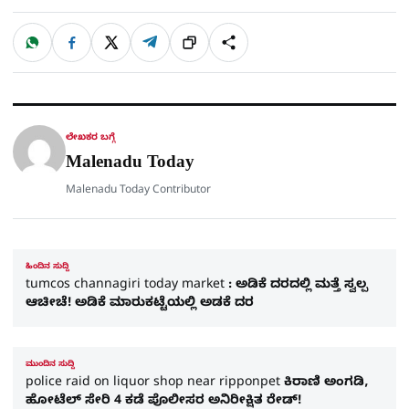
W
F
X
T
ಹಂಚಿಕೊಳ್ಳಿ
ಲಿಂ
S
h
a
e
a
c
l
t
e
e
ಕ್
h
s
b
g
A
o
r
a
p
o
a
p
k
m
r
ಲೇಖಕರ ಬಗ್ಗೆ
e
Malenadu Today
Malenadu Today Contributor
ಹಿಂದಿನ ಸುದ್ದಿ
tumcos channagiri today market : ಅಡಿಕೆ ದರದಲ್ಲಿ ಮತ್ತೆ ಸ್ವಲ್ಪ
ಆಚೀಚೆ! ಅಡಿಕೆ ಮಾರುಕಟ್ಟೆಯಲ್ಲಿ ಅಡಕೆ ದರ
ಮುಂದಿನ ಸುದ್ದಿ
police raid on liquor shop near ripponpet ಕಿರಾಣಿ ಅಂಗಡಿ,
ಹೋಟೆಲ್​ ಸೇರಿ 4 ಕಡೆ ಪೊಲೀಸರ ಅನಿರೀಕ್ಷಿತ ರೇಡ್​!