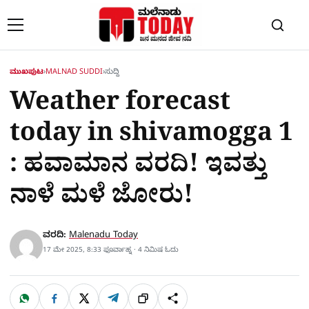
Skip to content
ಮುಖಪುಟ
›
MALNAD SUDDI
›
ಸುದ್ದಿ
Weather forecast
today in shivamogga 1
: ಹವಾಮಾನ ವರದಿ! ಇವತ್ತು
ನಾಳೆ ಮಳೆ ಜೋರು!
ವರದಿ:
Malenadu Today
17 ಮೇ 2025, 8:33 ಫೂರ್ವಾಹ್ನ · 4 ನಿಮಿಷ ಓದು
W
F
X
T
ಹಂಚಿಕೊಳ್ಳಿ
ಲಿಂ
S
h
a
e