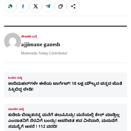
W
F
X
T
ಹಂಚಿಕೊಳ್ಳಿ
ಲಿಂ
S
h
a
e
a
c
l
t
e
e
ಕ್
h
s
b
g
A
o
r
a
p
o
a
p
k
m
r
ಲೇಖಕರ ಬಗ್ಗೆ
e
ajjimane ganesh
Malenadu Today Contributor
ಹಿಂದಿನ ಸುದ್ದಿ
ಶಾದಿಮಹಲ್‍ಗಳೇ ಈಕೆಯ ಟಾರ್ಗೆಟ್! 18 ಲಕ್ಷ ಮೌಲ್ಯದ ಚಿನ್ನದ ಜೊತೆ
ಸಿಕ್ಕಿಬಿದ್ದ ಲೇಡಿ!
ಮುಂದಿನ ಸುದ್ದಿ
ಕುಡಿದು ಬಿದ್ದಾತನನ್ನ ಮನೆಗೆ ತಲುಪಿಸಿದ್ರು! ಮನೆಯಲ್ಲಿ ಕೇರ್ ಮಾಡ್ತಿಲ್ಲ
ಎಂದಾತನಿಗೆ ನೆರವಿಗೆ ಬಂದ್ರು! ಅಪರಿಚಿತ ಶವ ವಿಲೆವಾರಿ, ಮದುವೆಗೆ
ಸಮಸ್ಯೆಗೆ ಆಸರೆ ! 112 ವರದಿ!