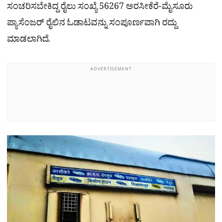
ಸಂಚರಿಸಬೇಕಿದ್ದ ರೈಲು ಸಂಖ್ಯೆ 56267 ಅರಸೀಕೆರೆ-ಮೈಸೂರು
ಪ್ಯಾಸೆಂಜರ್ ರೈಲಿನ ಓಡಾಟವನ್ನು ಸಂಪೂರ್ಣವಾಗಿ ರದ್ದು
ಮಾಡಲಾಗಿದೆ.
ADVERTISEMENT