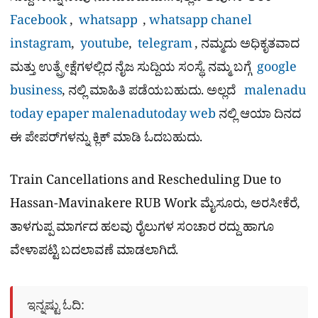
Facebook
,
whatsapp
,
whatsapp chanel
instagram
,
youtube
,
telegram
, ನಮ್ಮದು ಅಧಿಕೃತವಾದ
ಮತ್ತು ಉತ್ಪ್ರೇಕ್ಷೆಗಳಲ್ಲಿದ ನೈಜ ಸುದ್ದಿಯ ಸಂಸ್ಥೆ. ನಮ್ಮ ಬಗ್ಗೆ
google
business
, ನಲ್ಲಿ ಮಾಹಿತಿ ಪಡೆಯಬಹುದು. ಅಲ್ಲದೆ
malenadu
today epaper
malenadutoday web
ನಲ್ಲಿ ಆಯಾ ದಿನದ
ಈ ಪೇಪರ್​ಗಳನ್ನು ಕ್ಲಿಕ್ ಮಾಡಿ ಓದಬಹುದು.
Train Cancellations and Rescheduling Due to
Hassan-Mavinakere RUB Work ಮೈಸೂರು, ಅರಸೀಕೆರೆ,
ತಾಳಗುಪ್ಪ ಮಾರ್ಗದ ಹಲವು ರೈಲುಗಳ ಸಂಚಾರ ರದ್ದು ಹಾಗೂ
ವೇಳಾಪಟ್ಟಿ ಬದಲಾವಣೆ ಮಾಡಲಾಗಿದೆ.
ಇನ್ನಷ್ಟು ಓದಿ: