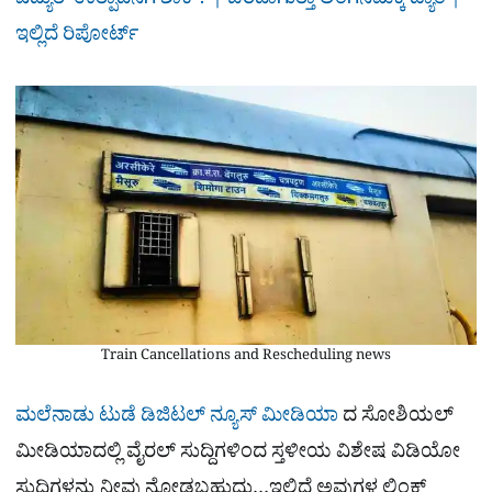
ವಿದ್ಯುತ್ ಉತ್ಪಾದನೆಗೆ ಶಾಕ್? | ಬರಿದಾಗುತ್ತಾ ಲಿಂಗನಮಕ್ಕಿ ಡ್ಯಾಂ |
ಇಲ್ಲಿದೆ ರಿಪೋರ್ಟ್
Train Cancellations and Rescheduling news
ಮಲೆನಾಡು ಟುಡೆ ಡಿಜಿಟಲ್ ನ್ಯೂಸ್ ಮೀಡಿಯಾ
ದ ಸೋಶಿಯಲ್​
ಮೀಡಿಯಾದಲ್ಲಿ ವೈರಲ್​ ಸುದ್ದಿಗಳಿಂದ ಸ್ತಳೀಯ ವಿಶೇಷ ವಿಡಿಯೋ
ಸುದ್ದಿಗಳನ್ನು ನೀವು ನೋಡಬಹುದು…ಇಲ್ಲಿದೆ ಅವುಗಳ ಲಿಂಕ್