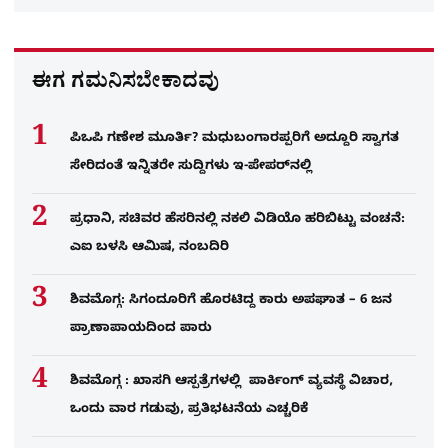
ಈಗ ಗಮನಿಸಬೇಕಾದವು
ಪಿಒಪಿ ಗಣೇಶ ಮೂರ್ತಿ? ಮಧುಬಂಗಾರಪ್ಪರಿಗೆ ಅದ್ದೂರಿ ಸ್ವಾಗತ
ಸೇರಿದಂತೆ ಇನ್ನಿತರೇ ಸುದ್ದಿಗಳು ಇ-ಪೇಪರ್​ನಲ್ಲಿ
ಪ್ರಧಾನಿ, ಸಚಿವರ ಹೆಸರಿನಲ್ಲಿ ನಕಲಿ ವಿಡಿಯೊ ಹರಿಬಿಟ್ಟು ವಂಚನೆ:
ಎಐ ಬಳಸಿ ಆಮಿಷ, ನಂಬದಿರಿ
ಶಿವಮೊಗ್ಗ: ಸಿಗಂದೂರಿಗೆ ಹೊರಟಿದ್ದ ಕಾರು ಅಪಘಾತ – 6 ಜನ
ಪ್ರಾಣಾಪಾಯದಿಂದ ಪಾರು
ಶಿವಮೊಗ್ಗ : ಖಾಸಗಿ ಆಸ್ಪತ್ರೆಗಳಲ್ಲಿ ಪಾರ್ಕಿಂಗ್​ ವ್ಯವಸ್ಥೆ ವಿಚಾರ,
ಒಂದು ವಾರ ಗಡುವು, ಪ್ರತಿಭಟನೆಯ ಎಚ್ಚರಿಕೆ