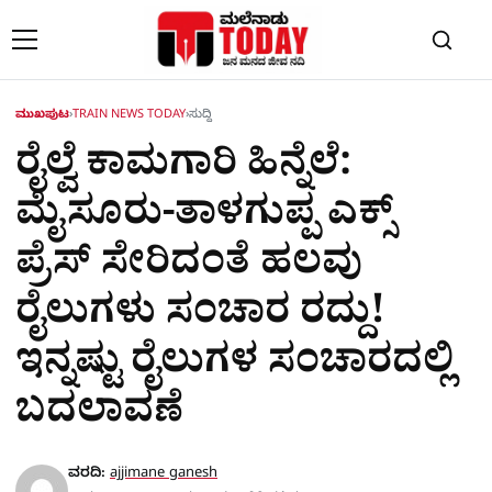
Skip to content
ಮುಖಪುಟ
›
TRAIN NEWS TODAY
›
ಸುದ್ದಿ
ರೈಲ್ವೆ ಕಾಮಗಾರಿ ಹಿನ್ನೆಲೆ:
ಮೈಸೂರು-ತಾಳಗುಪ್ಪ ಎಕ್ಸ್
ಪ್ರೆಸ್ ಸೇರಿದಂತೆ ಹಲವು
ರೈಲುಗಳು ಸಂಚಾರ ರದ್ದು!
ಇನ್ನಷ್ಟು ರೈಲುಗಳ ಸಂಚಾರದಲ್ಲಿ
ಬದಲಾವಣೆ
ವರದಿ:
ajjimane ganesh