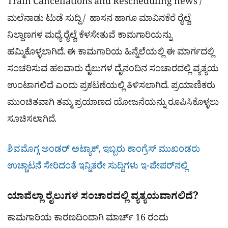
Train Cancellations and Rescheduling news /
ಮಲೆನಾಡು ಟುಡೆ ಸುದ್ದಿ / ಹಾಸನ ಹಾಗೂ ಮಾವಿನಕೆರೆ ರೈಲ್ವೆ
ನಿಲ್ದಾಣಗಳ ಮಧ್ಯೆ ರೈಲ್ವೆ ಕೆಳಸೇತುವೆ ಕಾಮಗಾರಿಯನ್ನು
ಹಮ್ಮಿಕೊಳ್ಳಲಾಗಿದೆ. ಈ ಕಾಮಗಾರಿಯ ಹಿನ್ನೆಲೆಯಲ್ಲಿ ಈ ಮಾರ್ಗದಲ್ಲಿ
ಸಂಚರಿಸುವ ಹಲವಾರು ರೈಲುಗಳ ದೈನಂದಿನ ಸಂಚಾರದಲ್ಲಿ ವ್ಯತ್ಯಯ
ಉಂಟಾಗಲಿದೆ ಎಂದು ಪ್ರಕಟಣೆಯಲ್ಲಿ ತಿಳಿಸಲಾಗಿದೆ. ಪ್ರಯಾಣಿಕರು
ಮುಂಚಿತವಾಗಿ ತಮ್ಮ ಪ್ರಯಾಣದ ಯೋಜನೆಯನ್ನು ರೂಪಿಸಿಕೊಳ್ಳಲು
ಸೂಚಿಸಲಾಗಿದೆ.
ಶಿವಮೊಗ್ಗ ಅಂಡರ್​ ಅಟ್ಯಾಕ್​​, ಇಬ್ಬರು ಕಾಂಗ್ರೆಸ್​ ಮುಖಂಡರು
ಉಚ್ಚಾಟನೆ ಸೇರಿದಂತೆ ಇನ್ನಿತರೇ ಸುದ್ದಿಗಳು ಇ-ಪೇಪರ್​ನಲ್ಲಿ
ಯಾವೆಲ್ಲಾ ರೈಲುಗಳ ಸಂಚಾರದಲ್ಲಿ ವ್ಯತ್ಯಯವಾಗಲಿದೆ?
ಕಾಮಗಾರಿಯ ಕಾರಣದಿಂದಾಗಿ ಮಾರ್ಚ್ 16 ರಂದು