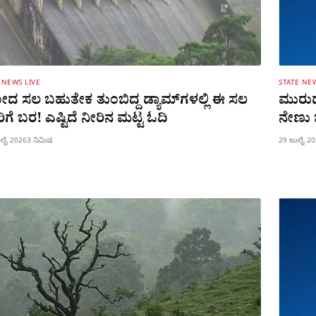
 NEWS LIVE
STATE NE
ದ ಸಲ ಬಹುತೇಕ ತುಂಬಿದ್ದ ಡ್ಯಾಮ್​ಗಳಲ್ಲಿ ಈ ಸಲ
ಮುರುಡ
ಿಗೆ ಬರ! ಎಷ್ಟಿದೆ ನೀರಿನ ಮಟ್ಟ ಓದಿ
ನೇಣು ಬ
ುಲೈ 2026
3 ನಿಮಿಷ
29 ಜುಲೈ 2