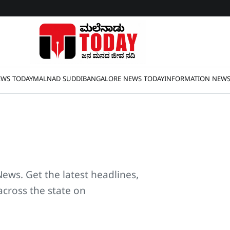
WS TODAY
MALNAD SUDDI
BANGALORE NEWS TODAY
INFORMATION NEW
 News
. Get the latest headlines,
across the state on