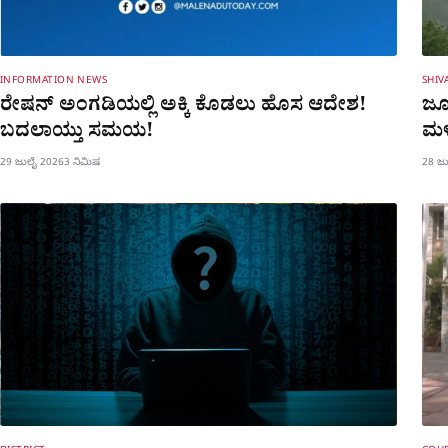
INFORMATION NEWS
SHI
ರೇಷನ್​ ಅಂಗಡಿಯಲ್ಲಿ ಅಕ್ಕಿ ಕೊಡಲು ಹೊಸ ಆದೇಶ!
ಜೂನ
ಬದಲಾಯ್ತು ಸಮಯ!
ಮಳೆ
29 ಜುಲೈ 2026
3 ನಿಮಿಷ
28 ಜ