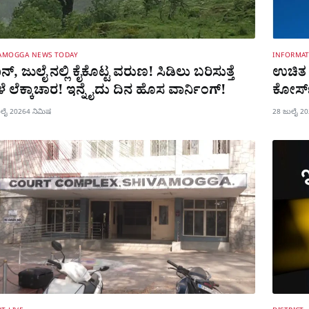
VAMOGGA NEWS TODAY
INFORMA
್​, ಜುಲೈ ನಲ್ಲಿ ಕೈಕೊಟ್ಟ ವರುಣ! ಸಿಡಿಲು ಬರಿಸುತ್ತೆ
ಉಚಿತ ಹ
 ಲೆಕ್ಕಾಚಾರ! ಇನ್ನೈದು ದಿನ ಹೊಸ ವಾರ್ನಿಂಗ್!
ಕೋರ್ಸ್
ುಲೈ 2026
4 ನಿಮಿಷ
28 ಜುಲೈ 2