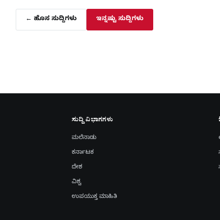
← ಹೊಸ ಸುದ್ದಿಗಳು
ಇನ್ನಷ್ಟು ಸುದ್ದಿಗಳು
ಸುದ್ದಿ ವಿಭಾಗಗಳು
ಮಲೆನಾಡು
ಕರ್ನಾಟಕ
ದೇಶ
ವಿಶ್ವ
ಉಪಯುಕ್ತ ಮಾಹಿತಿ