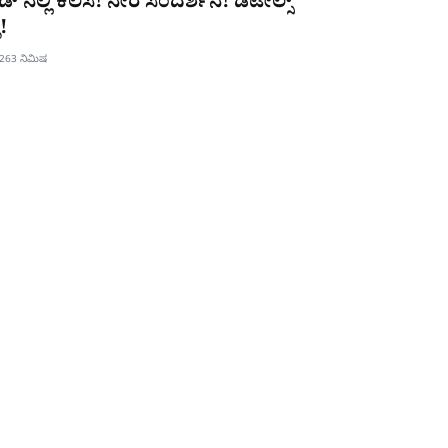
ಡ್ ನಲ್ಲಿ ಕೆಲಸ! ನೇರ ಸಂದರ್ಶನ! ಡಿಟೇಲ್ಸ್
!
026
3 ನಿಮಿಷ