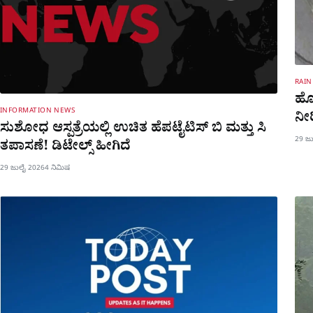
RAIN
ಹೋ
INFORMATION NEWS
ನೀರ
ಸುಶೋಧ ಆಸ್ಪತ್ರೆಯಲ್ಲಿ ಉಚಿತ ಹೆಪಟೈಟಿಸ್ ಬಿ ಮತ್ತು ಸಿ
29 ಜ
ತಪಾಸಣೆ! ಡಿಟೇಲ್ಸ್ ಹೀಗಿದೆ
29 ಜುಲೈ 2026
4 ನಿಮಿಷ