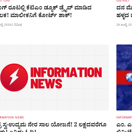
T LIVE
DISTRICT
ಗ್​ ರೂಟಲ್ಲಿ ಕೆಟಿಎಂ ಡ್ಯೂಕ್ ಡ್ರೈವ್ ಮಾಡಿದ
ದನ ಮೇ
ಲಕ! ಮಾಲೀಕನಿಗೆ ಕೋರ್ಟ್​ ಶಾಕ್!
ಹಳ್ಳದ
ುಲೈ 2026
2 ನಿಮಿಷ
28 ಜುಲೈ 2
ORMATION NEWS
INFORMA
ಪ್ರ ಸ್ವ-ಉದ್ಯಮ ನೇರ ಸಾಲ ಯೋಜನೆ! 2 ಲಕ್ಷದವರೆಗೂ
ಎಂ. ಎಸ