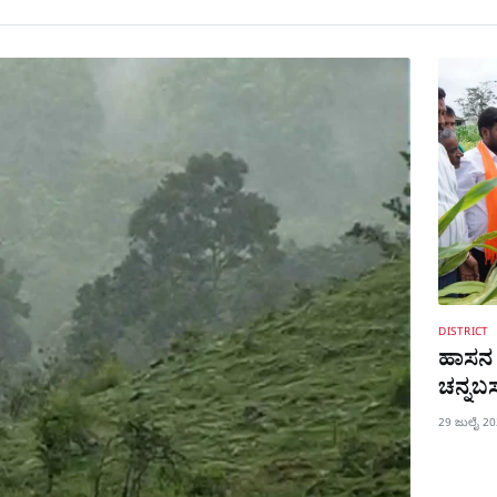
DISTRICT
ಹಾಸನ ಜ
ಚನ್ನಬ
29 ಜುಲೈ 2