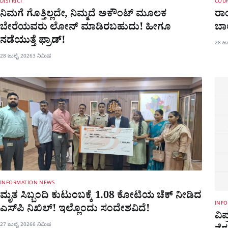
DISTRICT
COUR
ನಿಮಗೆ ಗೊತ್ತಿಲ್ಲದೇ, ನಿಮ್ಮದೆ ಅಕೌಂಟ್​ ಮೂಲಕ
ರಾಂ
ಬೇರೆಯವರು ಲೋನ್​ ಮಾಡಿರಬಹುದು! ಹೀಗೂ
ಬಾ
ನಡೆಯುತ್ತೆ ಫ್ರಾಡ್!
28 ಜ
28 ಜುಲೈ 2026
3 ನಿಮಿಷ
INFORMATION NEWS
ಮೃತ ಸಿಬ್ಬಂದಿ ಕುಟುಂಬಕ್ಕೆ 1.08 ಕೋಟಿಯ ಚೆಕ್ ನೀಡಿದ
INF
ಎಸ್​ಪಿ ನಿಖಿಲ್​! ಇಲ್ಲೊಂದು ಸಂದೇಶವಿದೆ!
ವಿ
27 ಜುಲೈ 2026
6 ನಿಮಿಷ