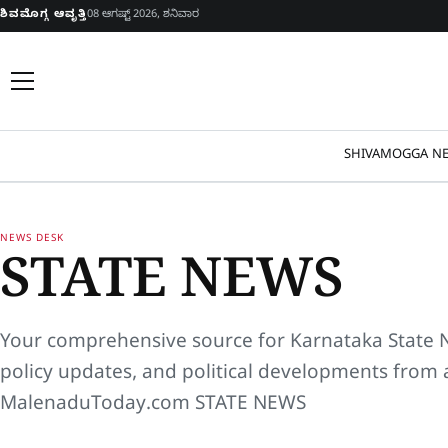
Skip to content
ಶಿವಮೊಗ್ಗ ಆವೃತ್ತಿ
08 ಆಗಷ್ಟ್ 2026, ಶನಿವಾರ
SHIVAMOGGA NE
NEWS DESK
STATE NEWS
Your comprehensive source for
Karnataka State
policy updates, and political developments from 
MalenaduToday.com STATE NEWS