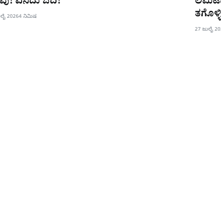
ವು! ಏನಿದು ಓದಿ!
ಲಿಮಿಟೆ
ತಗೊಳ್ಳಿ
ುಲೈ 2026
4 ನಿಮಿಷ
27 ಜುಲೈ 2