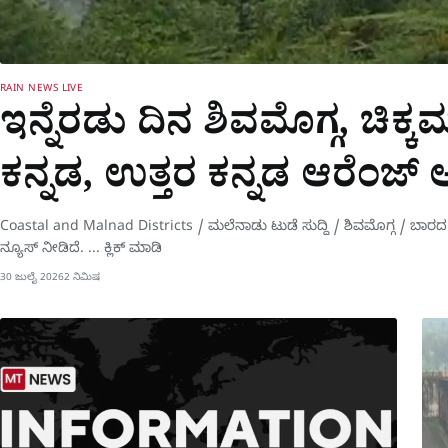
RAIN NEWS LIVE
ಇನ್ನೆರಡು ದಿನ ಶಿವಮೊಗ್ಗ, ಚಿಕ
ಕನ್ನಡ, ಉತ್ತರ ಕನ್ನಡ ಆರೆಂಜ್ 
Coastal and Malnad Districts / ಮಲೆನಾಡು ಟುಡೆ ಸುದ್ದಿ / ಶಿವಮೊಗ್ಗ / ಬಾ
ನ್ಯೂಸ್ ನೀಡಿದೆ. ... ಕ್ಲಿಕ್ ಮಾಡಿ
30 ಜುಲೈ 2026
2 ನಿಮಿಷ