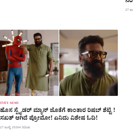
ನೆರ
27 ಜ
STATE NEWS
ಹೊಸ ಸ್ಪೈಡರ್​ ಮ್ಯಾನ್ ಜೊತೆಗೆ ಕಾಂತಾರ ರಿಷಬ್​ ಶೆಟ್ಟಿ !
ಸಖತ್ ಆಗಿದೆ ಪ್ರೋಮೋ! ಏನಿದು ವಿಶೇಷ ಓದಿ!
27 ಜುಲೈ 2026
4 ನಿಮಿಷ