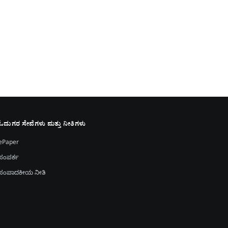
ಓದುಗರ ಸೇವೆಗಳು ಮತ್ತು ನೀತಿಗಳು
ePaper
ಸಂಪರ್ಕ
ಸಂಪಾದಕೀಯ ನೀತಿ