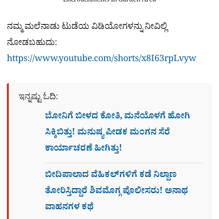
Encroachments in Garden Area
ನಮ್ಮ ಮಲೆನಾಡು ಟುಡೆಯ ವಿಡಿಯೋಗಳನ್ನು ನೀವಿಲ್ಲಿ
ನೋಡಬಹುದು:
https://www.youtube.com/shorts/x8I63rpLvyw
ಇನ್ನಷ್ಟು ಓದಿ:
ಬೋನಿಗೆ ಬೀಳದ ಕೋತಿ, ಮನೆಯೊಳಗೆ ಹೋಗಿ
ಸಿಕ್ಕಿಬಿತ್ತು! ಮನುಷ್ಯ ಪೀಡಕ ಮಂಗನ ಸೆರೆ
ಕಾರ್ಯಾಚರಣೆ ಹೀಗಿತ್ತು!
ಬೀದಿಪಾಲಾದ ವೆಹಿಕಲ್​ಗಳಿಗೆ ಕಡೆ ನಿಲ್ದಾಣ
ತೋರಿಸ್ತಿದ್ದಾರೆ ಶಿವಮೊಗ್ಗ ಪೊಲೀಸರು! ಅನಾಥ
ವಾಹನಗಳ ಕಥೆ