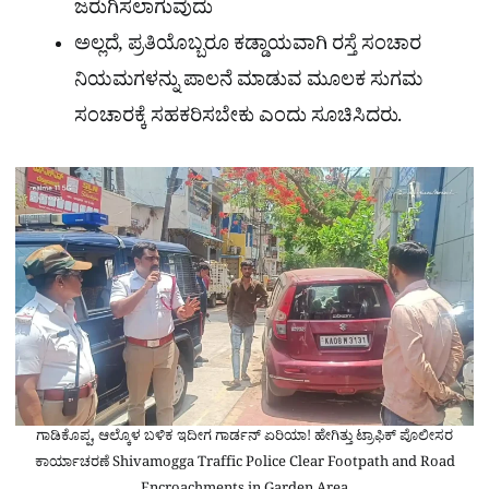
ಜರುಗಿಸಲಾಗುವುದು
ಅಲ್ಲದೆ, ಪ್ರತಿಯೊಬ್ಬರೂ ಕಡ್ಡಾಯವಾಗಿ ರಸ್ತೆ ಸಂಚಾರ
ನಿಯಮಗಳನ್ನು ಪಾಲನೆ ಮಾಡುವ ಮೂಲಕ ಸುಗಮ
ಸಂಚಾರಕ್ಕೆ ಸಹಕರಿಸಬೇಕು ಎಂದು ಸೂಚಿಸಿದರು.
ಗಾಡಿಕೊಪ್ಪ, ಆಲ್ಕೊಳ ಬಳಿಕ ಇದೀಗ ಗಾರ್ಡನ್ ಏರಿಯಾ! ಹೇಗಿತ್ತು ಟ್ರಾಫಿಕ್ ಪೊಲೀಸರ
ಕಾರ್ಯಾಚರಣೆ Shivamogga Traffic Police Clear Footpath and Road