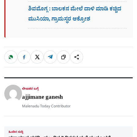
ಶಿವಮೊಗ್ಗ : ಬಾಲಕನ ಮೇಲೆ ದಾಳಿ ಮಾಡಿ ಕಚ್ಚಿದ
ಮುಸಿಯಾ, ಗ್ರಾಮಸ್ಥರ ಆಕ್ರೋಶ
W
F
X
T
ಹಂಚಿಕೊಳ್ಳಿ
ಲಿಂ
S
h
a
e
a
c
l
t
e
e
ಕ್
h
s
b
g
A
o
r
a
p
o
a
p
k
m
r
ಲೇಖಕರ ಬಗ್ಗೆ
e
ajjimane ganesh
Malenadu Today Contributor
ಹಿಂದಿನ ಸುದ್ದಿ