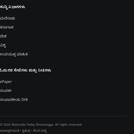
ಸುದ್ದಿ ವಿಭಾಗಗಳು
ಮಲೆನಾಡು
ಕರ್ನಾಟಕ
ದೇಶ
ವಿಶ್ವ
ಉಪಯುಕ್ತ ಮಾಹಿತಿ
ಓದುಗರ ಸೇವೆಗಳು ಮತ್ತು ನೀತಿಗಳು
ePaper
ಸಂಪರ್ಕ
ಸಂಪಾದಕೀಯ ನೀತಿ
© 2026 Malenadu Today Shivamogga. All rights reserved.
ಜವಾಬ್ದಾರಿಯುತ • ಸ್ವತಂತ್ರ • ನೆಲದ ಸುದ್ದಿ