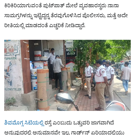
ಕಿರಿಕಿರಿಯಾಗುವಂತೆ ಪುಟ್​ಪಾತ್​ ಮೇಲೆ ವ್ಯವಹಾರಸ್ಥರು ನಾನಾ
ಸಾಮಗ್ರಗಿಳನ್ನು ಇಟ್ಟಿದ್ದನ್ನ ತೆರವುಗೊಳಿಸಿದ ಪೊಲೀಸರು, ಮತ್ತೆ ಅದೇ
ರೀತಿಯಲ್ಲಿ ಮಾಡದಂತೆ ಎಚ್ಚರಿಕೆ ನೀಡಿದ್ದಾರೆ.
ಶಿವಮೊಗ್ಗ ಸಿಟಿಯಲ್ಲಿ
ರಸ್ತೆ ಎಂಬುದು ಒತ್ತುವರಿ ಜಾಗವಾಗಿದೆ
ಅನ್ನುವುದರಲ್ಲಿ ಅನುಮಾನವೇ ಇಲ್ಲ. ಗಾರ್ಡ್​ನ್​ ಏರಿಯಾದಲ್ಲಿಯು