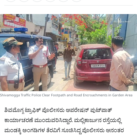
a
c
l
t
e
e
ಕ್
h
s
b
g
A
o
r
a
p
o
a
p
k
m
r
e
Shivamogga Traffic Police Clear Footpath and Road Encroachments in Garden Area
ಶಿವಮೊಗ್ಗ ಟ್ರಾಫಿಕ್ ಪೊಲೀಸರು ಆಪರೇಷನ್​ ಪುಟ್​ಪಾತ್​
ಕಾರ್ಯಾಚರಣೆ ಮುಂದುವರಿಸಿದ್ದಾರೆ. ಮಲ್ಲಿಕಾರ್ಜುನ ರಸ್ತೆಯಲ್ಲಿ
ಮಂಡಕ್ಕಿ ಅಂಗಡಿಗಳ ತೆರವಿಗೆ ಸೂಚಿಸಿದ್ದ ಪೊಲೀಸರು ಆನಂತರ