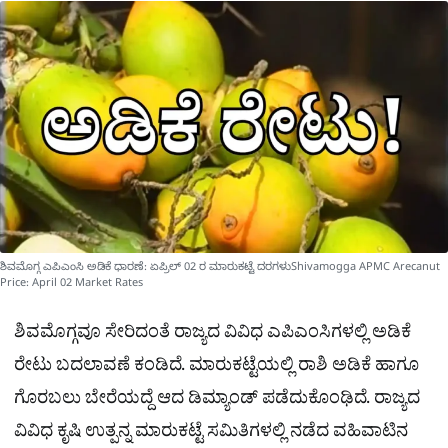
a
p
o
a
p
k
m
r
e
ಶಿವಮೊಗ್ಗ ಎಪಿಎಂಸಿ ಅಡಿಕೆ ಧಾರಣೆ: ಏಪ್ರಿಲ್ 02 ರ ಮಾರುಕಟ್ಟೆ ದರಗಳುShivamogga APMC Arecanut
Price: April 02 Market Rates
ಶಿವಮೊಗ್ಗವೂ ಸೇರಿದಂತೆ ರಾಜ್ಯದ ವಿವಿಧ ಎಪಿಎಂಸಿಗಳಲ್ಲಿ ಅಡಿಕೆ
ರೇಟು ಬದಲಾವಣೆ ಕಂಡಿದೆ. ಮಾರುಕಟ್ಟೆಯಲ್ಲಿ ರಾಶಿ ಅಡಿಕೆ ಹಾಗೂ
ಗೊರಬಲು ಬೇರೆಯದ್ದೆ ಆದ ಡಿಮ್ಯಾಂಡ್ ಪಡೆದುಕೊಂಢಿದೆ. ರಾಜ್ಯದ
ವಿವಿಧ ಕೃಷಿ ಉತ್ಪನ್ನ ಮಾರುಕಟ್ಟೆ ಸಮಿತಿಗಳಲ್ಲಿ ನಡೆದ ವಹಿವಾಟಿನ