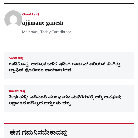
a
p
o
a
p
k
m
r
ಲೇಖಕರ ಬಗ್ಗೆ
e
ajjimane ganesh
Malenadu Today Contributor
ಹಿಂದಿನ ಸುದ್ದಿ
ಗಾಡಿಕೊಪ್ಪ, ಆಲ್ಕೊಳ ಬಳಿಕ ಇದೀಗ ಗಾರ್ಡನ್ ಏರಿಯಾ! ಹೇಗಿತ್ತು
ಟ್ರಾಫಿಕ್ ಪೊಲೀಸರ ಕಾರ್ಯಾಚರಣೆ
ಮುಂದಿನ ಸುದ್ದಿ
ತೀರ್ಥಹಳ್ಳಿ: ಎಪಿಎಂಸಿ ಮುಂಭಾಗದ ಮಳಿಗೆಗಳಲ್ಲಿ ಅಗ್ನಿ ಅವಘಡ;
ಲಕ್ಷಾಂತರ ಮೌಲ್ಯದ ವಸ್ತುಗಳು ಭಸ್ಮ
ಈಗ ಗಮನಿಸಬೇಕಾದವು