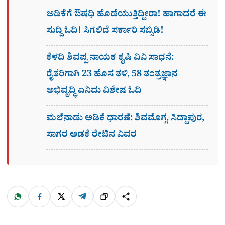
ಅಡಿಕೆಗೆ ಔಷಧಿ ಹೊಡೆಯುತ್ತಿದ್ದೀರಾ! ಹಾಗಾದರೆ ಈ
ಸುದ್ದಿ ಓದಿ! ಸಿಗಲಿದೆ ಸರ್ಕಾರಿ ಸಬ್ಸಿಡಿ!
ಕೆಳದಿ ಶಿವಪ್ಪ ನಾಯಕ ಕೃಷಿ ವಿವಿ ಸಾಧನೆ:
ರೈತರಿಗಾಗಿ 23 ಹೊಸ ತಳಿ, 58 ತಂತ್ರಜ್ಞಾನ
ಅಭಿವೃದ್ಧಿ ಏನಿದು ವಿಶೇಷ ಓದಿ
ಮಲೆನಾಡು ಅಡಿಕೆ ಧಾರಣೆ: ಶಿವಮೊಗ್ಗ, ಸಿದ್ದಾಪುರ,
ಸಾಗರ ಅಡಕೆ ರೇಟಿನ ವಿವರ
W
F
X
T
ಹಂಚಿಕೊಳ್ಳಿ
ಲಿಂ
S
h
a
e
a
c
l
t
e
e
ಕ್
h
s
b
g
A
o
r