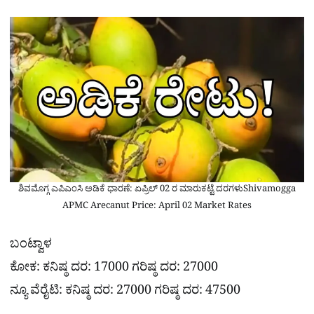
ಶಿವಮೊಗ್ಗ ಎಪಿಎಂಸಿ ಅಡಿಕೆ ಧಾರಣೆ: ಏಪ್ರಿಲ್ 02 ರ ಮಾರುಕಟ್ಟೆ ದರಗಳುShivamogga
APMC Arecanut Price: April 02 Market Rates
ಬಂಟ್ವಾಳ
ಕೋಕ: ಕನಿಷ್ಠ ದರ: 17000 ಗರಿಷ್ಠ ದರ: 27000
ನ್ಯೂ ವೆರೈಟಿ: ಕನಿಷ್ಠ ದರ: 27000 ಗರಿಷ್ಠ ದರ: 47500