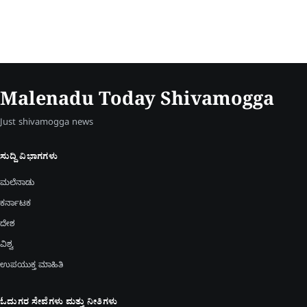
Malenadu Today Shivamogga
Just shivamogga news
ಸುದ್ದಿ ವಿಭಾಗಗಳು
ಮಲೆನಾಡು
ಕರ್ನಾಟಕ
ದೇಶ
ವಿಶ್ವ
ಉಪಯುಕ್ತ ಮಾಹಿತಿ
ಓದುಗರ ಸೇವೆಗಳು ಮತ್ತು ನೀತಿಗಳು