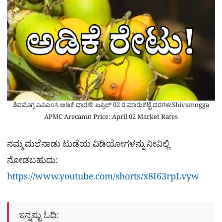
ಶಿವಮೊಗ್ಗ ಎಪಿಎಂಸಿ ಅಡಿಕೆ ಧಾರಣೆ: ಏಪ್ರಿಲ್ 02 ರ ಮಾರುಕಟ್ಟೆ ದರಗಳುShivamogga
APMC Arecanut Price: April 02 Market Rates
ನಮ್ಮ ಮಲೆನಾಡು ಟುಡೆಯ ವಿಡಿಯೋಗಳನ್ನು ನೀವಿಲ್ಲಿ
ನೋಡಬಹುದು:
https://www.youtube.com/shorts/x8I63rpLvyw
ಇನ್ನಷ್ಟು ಓದಿ: