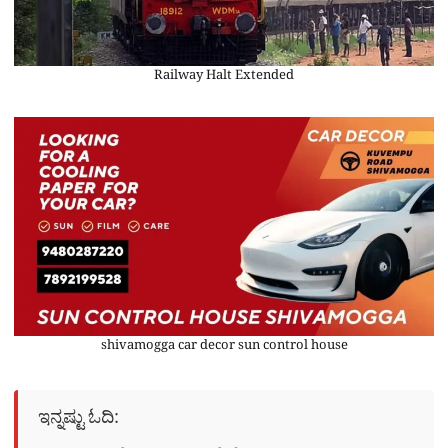
Railway Halt Extended
shivamogga car decor sun control house
ಇನ್ನಷ್ಟು ಓದಿ: