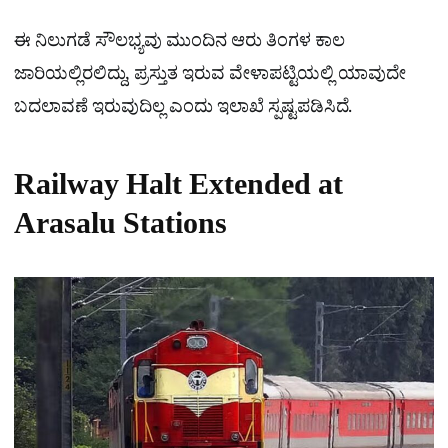
ಈ ನಿಲುಗಡೆ ಸೌಲಭ್ಯವು ಮುಂದಿನ ಆರು ತಿಂಗಳ ಕಾಲ
ಜಾರಿಯಲ್ಲಿರಲಿದ್ದು, ಪ್ರಸ್ತುತ ಇರುವ ವೇಳಾಪಟ್ಟಿಯಲ್ಲಿ ಯಾವುದೇ
ಬದಲಾವಣೆ ಇರುವುದಿಲ್ಲ ಎಂದು ಇಲಾಖೆ ಸ್ಪಷ್ಟಪಡಿಸಿದೆ.
Railway Halt Extended at
Arasalu Stations