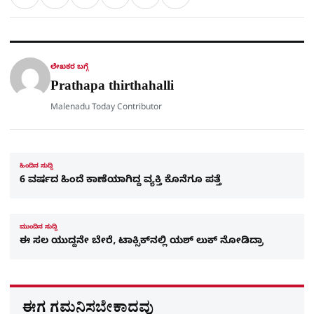
ಹಂಚಿಕೊಳ್ಳಿ
ಲಿಂ
S
h
a
e
a
c
l
t
e
e
ಕ್
h
s
b
g
A
o
r
a
p
o
a
p
k
m
r
ಲೇಖಕರ ಬಗ್ಗೆ
e
Prathapa thirthahalli
Malenadu Today Contributor
ಹಿಂದಿನ ಸುದ್ದಿ
6 ವರ್ಷದ ಹಿಂದೆ ಕಾಣೆಯಾಗಿದ್ದ ವ್ಯಕ್ತಿ ಕೊನೆಗೂ ಪತ್ತೆ
ಮುಂದಿನ ಸುದ್ದಿ
ಈ ಸಲ ಯುದ್ದನೇ ಬೇರೆ, ಟಾಕ್ಸಿಕ್​​ನಲ್ಲಿ ಯಶ್​​ ಲುಕ್​ ನೋಡಿದ್ರಾ
ಈಗ ಗಮನಿಸಬೇಕಾದವು