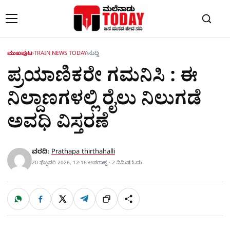
Skip to content
ಮುಖಪುಟ
›
TRAIN NEWS TODAY
›
ಸುದ್ದಿ
ಪ್ರಯಾಣಿಕರೇ ಗಮನಿಸಿ : ಈ
ನಿಲ್ದಾಣಗಳಲ್ಲಿ ರೈಲು ನಿಲುಗಡೆ
ಅವಧಿ ವಿಸ್ತರಣೆ
ವರದಿ:
Prathapa thirthahalli
20 ಫೆಬ್ರವರಿ 2026, 12:16 ಅಪರಾಹ್ನ · 2 ನಿಮಿಷ ಓದು
W
F
X
T
ಹಂಚಿಕೊಳ್ಳಿ
ಲಿಂ
S
h
a
e
a
c
l
t
e
e
ಕ್
h
s
b
g
A
o
r