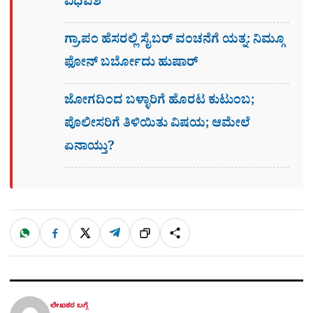
ವಿಧಿವಶ
ಗ್ರಾ,ಪಂ ಹೆಸರಲ್ಲಿ ಸೈಬ‌ರ್ ವಂಚನೆಗೆ ಯತ್ನ: ನಿಮ್ಗೂ
ಫೋನ್​ ಬರ್ಬೋದು ಹುಷಾರ್​​
ಜೋಗದಿಂದ ಬಳ್ಳಾರಿಗೆ ಹೊರಟ ಕುಟುಂಬ;
ಪೊಲೀಸರಿಗೆ ತಿಳಿಯಿತು ವಿಷಯ; ಆಮೇಲೆ
ಏನಾಯ್ತು?
W
F
X
T
ಹಂಚಿಕೊಳ್ಳಿ
ಲಿಂ
S
h
a
e
a
c
l
t
e
e
ಕ್
h
s
b
g
A
o
r
a
p
o
a
p
k
m
r
ಲೇಖಕರ ಬಗ್ಗೆ