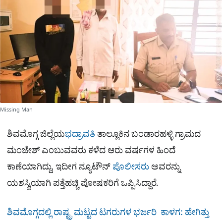
e
Missing Man
ಶಿವಮೊಗ್ಗ ಜಿಲ್ಲೆಯ
ಭದ್ರಾವತಿ
ತಾಲ್ಲೂಕಿನ ಬಂಡಾರಹಳ್ಳಿ ಗ್ರಾಮದ
ಮಂಜೇಶ್ ಎಂಬುವವರು ಕಳೆದ ಆರು ವರ್ಷಗಳ ಹಿಂದೆ
ಕಾಣೆಯಾಗಿದ್ದು, ಇದೀಗ ನ್ಯೂಟೌನ್
ಪೊಲೀಸರು
ಅವರನ್ನು
ಯಶಸ್ವಿಯಾಗಿ ಪತ್ತೆಹಚ್ಚಿ ಪೋಷಕರಿಗೆ ಒಪ್ಪಿಸಿದ್ದಾರೆ.
ಶಿವಮೊಗ್ಗದಲ್ಲಿ ರಾಷ್ಟ್ರ ಮಟ್ಟದ ಟಗರುಗಳ ಭರ್ಜರಿ ಕಾಳಗ: ಹೇಗಿತ್ತು