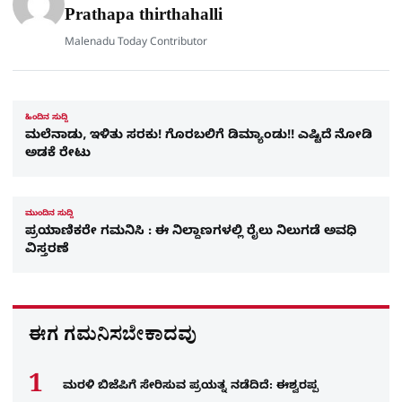
e
Prathapa thirthahalli
Malenadu Today Contributor
ಹಿಂದಿನ ಸುದ್ದಿ
ಮಲೆನಾಡು, ಇಳಿತು ಸರಕು! ಗೊರಬಲಿಗೆ ಡಿಮ್ಯಾಂಡು!! ಎಷ್ಟಿದೆ ನೋಡಿ
ಅಡಕೆ ರೇಟು
ಮುಂದಿನ ಸುದ್ದಿ
ಪ್ರಯಾಣಿಕರೇ ಗಮನಿಸಿ : ಈ ನಿಲ್ದಾಣಗಳಲ್ಲಿ ರೈಲು ನಿಲುಗಡೆ ಅವಧಿ
ವಿಸ್ತರಣೆ
ಈಗ ಗಮನಿಸಬೇಕಾದವು
ಮರಳಿ ಬಿಜೆಪಿಗೆ ಸೇರಿಸುವ ಪ್ರಯತ್ನ ನಡೆದಿದೆ: ಈಶ್ವರಪ್ಪ