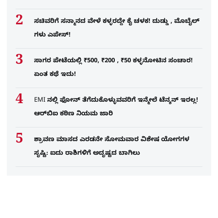
ಸಚಿವರಿಗೆ ಸನ್ಮಾನದ ವೇಳೆ ಕಳ್ಳರದ್ದೇ ಕೈ ಚಳಕ! ದುಡ್ಡು , ಮೊಬೈಲ್​
ಗಳು ಎಪೇಸ್!
ಸಾಗರ ಪೇಟೆಯಲ್ಲಿ ₹500, ₹200 , ₹50 ಕಳ್ಳನೋಟಿನ ಸಂಚಾರ!
ಏಂತ ಕಥೆ ಇದು!
EMI ನಲ್ಲಿ ಫೋನ್​ ತೆಗೆದುಕೊಳ್ಳುವವರಿಗೆ ಇನ್ಮೇಲೆ ಟೆನ್ಶನ್​ ಇರಲ್ಲ!
ಆರ್‌ಬಿಐ ಕಠಿಣ ನಿಯಮ ಜಾರಿ
ಶ್ರಾವಣ ಮಾಸದ ಎರಡನೇ ಸೋಮವಾರ ವಿಶೇಷ ಯೋಗಗಳ
ಸೃಷ್ಟಿ: ಐದು ರಾಶಿಗಳಿಗೆ ಅದೃಷ್ಟದ ಬಾಗಿಲು