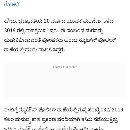
ಗೊತ್ತಾ..?
ಹೌದು, ಭದ್ರಾವತಿಯ 20 ವರ್ಷದ ಯುವಕ ಮಂಜೇಶ್ ಕಳೆದ
2019 ರಲ್ಲಿ ನಾಪತ್ತೆಯಾಗಿದ್ದರು. ಈ ಸಂಬಂಧ ಮಗನನ್ನು
ಹುಡುಕಿಕೊಡುವಂತೆ ಪೋಷಕರು ಅಂದು ನ್ಯೂಟೌನ್ ಪೊಲೀಸ್
ಠಾಣೆಯಲ್ಲಿ ದೂರು ದಾಖಲಿಸಿದ್ದರು.
ADVERTISEMENT
ಈ ಬಗ್ಗೆ ನ್ಯೂಟೌನ್ ಪೊಲೀಸ್ ಠಾಣೆಯಲ್ಲಿ ಗುನ್ನೆ ಸಂಖ್ಯೆ 132/ 2019
ಕಲಂ ಮನುಷ್ಯ ಕಾಣೆ ಪ್ರಕರಣ ವರದಿಯಾಗಿ ತನಿಖೆ ನಡೆಯುತ್ತಿತ್ತು.