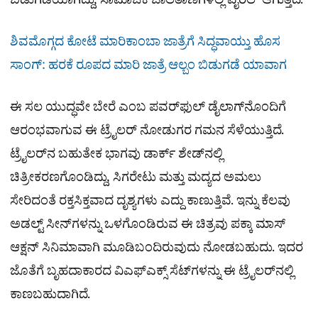
ಬಿಡುಗಡೆಯಾಗಿದ್ದು, ಸಾಮಾಜಿಕ ಜಾಲತಾಣಗಳಲ್ಲಿ ವೈರಲ್​ ಆಗುತ್ತಿದೆ.
ಶಿವಮೊಗ್ಗದ ಕೋಟೆ ಮಾರಿಕಾಂಬಾ ಜಾತ್ರೆಗೆ ಸಿದ್ಧವಾಯ್ತು ಹೊಸ
ಸಾಂಗ್: ಹರಕೆ ರೂಪದ ಮಾರಿ ಜಾತ್ರೆ ಆಲ್ಬಂ ಬಿಡುಗಡೆ ಯಾವಾಗ
ಈ ಸಲ ಯುದ್ಧವೇ ಬೇರೆ ಎಂಬ ಪವರ್‌ಫುಲ್ ಡೈಲಾಗ್‌ನೊಂದಿಗೆ
ಆರಂಭವಾಗುವ ಈ ಟ್ರೈಲರ್ ನೋಡುಗರ ಗಮನ ಸೆಳೆಯುತ್ತಿದೆ.
ಟ್ರೈಲರ್‌ನ ಬಹುತೇಕ ಭಾಗವು ಡಾರ್ಕ್ ಶೇಡ್‌ನಲ್ಲಿ
ಚಿತ್ರೀಕರಣಗೊಂಡಿದ್ದು, ಸಿಗರೇಟು ಮತ್ತು ಮದ್ಯದ ಅಮಲು
ಸೇರಿದಂತೆ ರಕ್ತಸಿಕ್ತವಾದ ದೃಶ್ಯಗಳು ಎದ್ದು ಕಾಣುತ್ತಿವೆ. ಇನ್ನು ಕೆಲವು
ಅಡಲ್ಟ್ ಸೀನ್‌ಗಳನ್ನು ಒಳಗೊಂಡಿರುವ ಈ ಚಿತ್ರವು ಪಕ್ಕಾ ಮಾಸ್
ಆಕ್ಷನ್ ಸಿನಿಮಾವಾಗಿ ಮೂಡಿಬಂದಿರುವುದು ನೋಡಬಹುದು. ಇದರ
ಜೊತೆಗೆ ಬೃಹದಾಕಾರದ ವಿಎಫ್‌ಎಕ್ಸ್ ಸೆಟ್‌ಗಳನ್ನು ಈ ಟ್ರೈಲರ್‌ನಲ್ಲಿ
ಕಾಣಬಹುದಾಗಿದೆ.