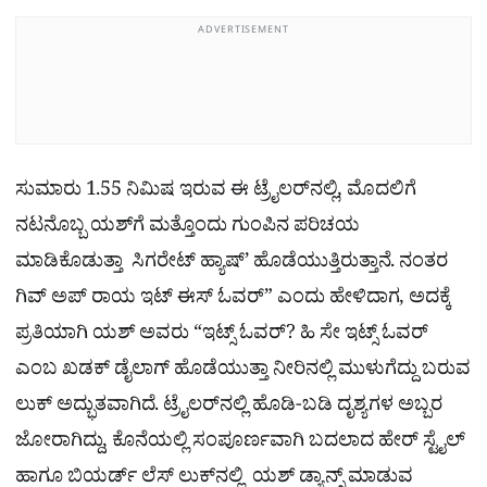
ADVERTISEMENT
ಸುಮಾರು 1.55 ನಿಮಿಷ ಇರುವ ಈ ಟ್ರೈಲರ್‌ನಲ್ಲಿ, ಮೊದಲಿಗೆ
ನಟನೊಬ್ಬ ಯಶ್‌ಗೆ ಮತ್ತೊಂದು ಗುಂಪಿನ ಪರಿಚಯ
ಮಾಡಿಕೊಡುತ್ತಾ ಸಿಗರೇಟ್​​ ಹ್ಯಾಷ್’ ಹೊಡೆಯುತ್ತಿರುತ್ತಾನೆ. ನಂತರ
ಗಿವ್ ಅಪ್ ರಾಯ ಇಟ್ ಈಸ್ ಓವರ್” ಎಂದು ಹೇಳಿದಾಗ, ಅದಕ್ಕೆ
ಪ್ರತಿಯಾಗಿ ಯಶ್ ಅವರು “ಇಟ್ಸ್ ಓವರ್? ಹಿ ಸೇ ಇಟ್ಸ್ ಓವರ್
ಎಂಬ ಖಡಕ್ ಡೈಲಾಗ್ ಹೊಡೆಯುತ್ತಾ ನೀರಿನಲ್ಲಿ ಮುಳುಗೆದ್ದು ಬರುವ
ಲುಕ್ ಅದ್ಭುತವಾಗಿದೆ. ಟ್ರೈಲರ್‌ನಲ್ಲಿ ಹೊಡಿ-ಬಡಿ ದೃಶ್ಯಗಳ ಅಬ್ಬರ
ಜೋರಾಗಿದ್ದು, ಕೊನೆಯಲ್ಲಿ ಸಂಪೂರ್ಣವಾಗಿ ಬದಲಾದ ಹೇರ್ ಸ್ಟೈಲ್
ಹಾಗೂ ಬಿಯರ್ಡ್ ಲೆಸ್​​ ಲುಕ್​ನಲ್ಲಿ ಯಶ್ ಡ್ಯಾನ್ಸ್ ಮಾಡುವ