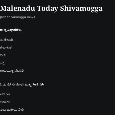
Malenadu Today Shivamogga
Just shivamogga news
ಸುದ್ದಿ ವಿಭಾಗಗಳು
ಮಲೆನಾಡು
ಕರ್ನಾಟಕ
ದೇಶ
ವಿಶ್ವ
ಉಪಯುಕ್ತ ಮಾಹಿತಿ
ಓದುಗರ ಸೇವೆಗಳು ಮತ್ತು ನೀತಿಗಳು
ePaper
ಸಂಪರ್ಕ
ಸಂಪಾದಕೀಯ ನೀತಿ