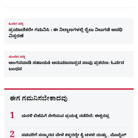
ಹಿಂದಿನ ಸುದ್ದಿ
ಪ್ರಯಾಣಿಕರೇ ಗಮನಿಸಿ : ಈ ನಿಲ್ದಾಣಗಳಲ್ಲಿ ರೈಲು ನಿಲುಗಡೆ ಅವಧಿ
ವಿಸ್ತರಣೆ
ಮುಂದಿನ ಸುದ್ದಿ
ಅಂಗನವಾಡಿ ಸಹಾಯಕಿ ಅನುಮಾನಾಸ್ಪದ ಸಾವು ಪ್ರಕರಣ: ಓರ್ವನ
ಬಂಧನ
ಈಗ ಗಮನಿಸಬೇಕಾದವು
ಮರಳಿ ಬಿಜೆಪಿಗೆ ಸೇರಿಸುವ ಪ್ರಯತ್ನ ನಡೆದಿದೆ: ಈಶ್ವರಪ್ಪ
ಸಚಿವರಿಗೆ ಸನ್ಮಾನದ ವೇಳೆ ಕಳ್ಳರದ್ದೇ ಕೈ ಚಳಕ! ದುಡ್ಡು , ಮೊಬೈಲ್​