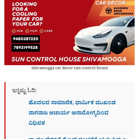
shivamogga car decor sun control house
ಇನ್ನಷ್ಟು ಓದಿ:
ಹೊದಲದ ಸಾಮಾಜಿಕ, ಧಾರ್ಮಿಕ ಮುಖಂಡ
ನಾಗರಾಜ ಆಚಾರ್ಯ ಅನಾರೋಗ್ಯದಿಂದ
ವಿಧಿವಶ