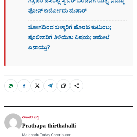
ಗ್ರಾ,ಪಂ ಹೆಸರಲ್ಲಿ ಸೈಬ‌ರ್ ವಂಚನೆಗೆ ಯತ್ನ: ನಿಮ್ಗೂ
ಫೋನ್​ ಬರ್ಬೋದು ಹುಷಾರ್​​
ಜೋಗದಿಂದ ಬಳ್ಳಾರಿಗೆ ಹೊರಟ ಕುಟುಂಬ;
ಪೊಲೀಸರಿಗೆ ತಿಳಿಯಿತು ವಿಷಯ; ಆಮೇಲೆ
ಏನಾಯ್ತು?
W
F
X
T
ಹಂಚಿಕೊಳ್ಳಿ
ಲಿಂ
S
h
a
e
a
c
l
t
e
e
ಕ್
h
s
b
g
A
o
r
a
p
o
a
p
k
m
r
ಲೇಖಕರ ಬಗ್ಗೆ
e
Prathapa thirthahalli
Malenadu Today Contributor