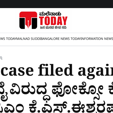
WS TODAY
MALNAD SUDDI
BANGALORE NEWS TODAY
INFORMATION NEW
್ದಿ
ase filed agai
ವೈ ವಿರುದ್ಧ ಫೋಕ್ಸೋ 
ಎಂ ಕೆ.ಎಸ್​.ಈಶ್ವರಪ್