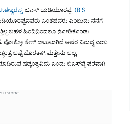
್​.ಈಶ್ವರಪ್ಪ
ಬಿಎಸ್​ ಯಡಿಯೂರಪ್ಪ
(B S
 ಯಡಿಯೂರಪ್ಪನವರು ಎಂತಹವರು ಎಂಬುದು ನನಗೆ
ೋಡುತ್ತಿಲ್ಲ ಬಹಳ ಹಿಂದಿನಿಂದಲೂ ನೋಡಿಕೊಂಡು
್ತಿದೆ. ಫೋಕ್ಸೋ ಕೇಸ್ ದಾಖಲಾಗಿದೆ ಅವರ ವಿರುದ್ಧ ಎಂಬ
ಡ್ಯಂತ್ರ ಅಷ್ಟೆ ಹೊರತಾಗಿ ಮತ್ತೇನು ಅಲ್ಲ.
ುವ ಷಡ್ಯಂತ್ರವಿದು ಎಂದು ಬಿಎಸ್​ವೈ ಪರವಾಗಿ
VERTISEMENT