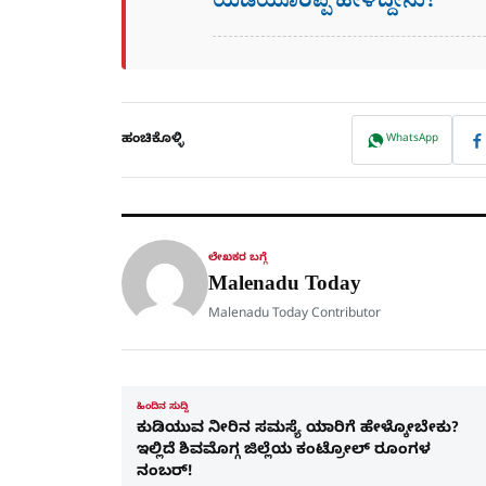
ಯಡಿಯೂರಪ್ಪ ಹೇಳಿದ್ದೇನು?
ಹಂಚಿಕೊಳ್ಳಿ
WhatsApp
ಲೇಖಕರ ಬಗ್ಗೆ
Malenadu Today
Malenadu Today Contributor
ಹಿಂದಿನ ಸುದ್ದಿ
ಕುಡಿಯುವ ನೀರಿನ ಸಮಸ್ಯೆ ಯಾರಿಗೆ ಹೇಳ್ಕೋಬೇಕು?
ಇಲ್ಲಿದೆ ಶಿವಮೊಗ್ಗ ಜಿಲ್ಲೆಯ ಕಂಟ್ರೋಲ್​ ರೂಂಗಳ
ನಂಬರ್!