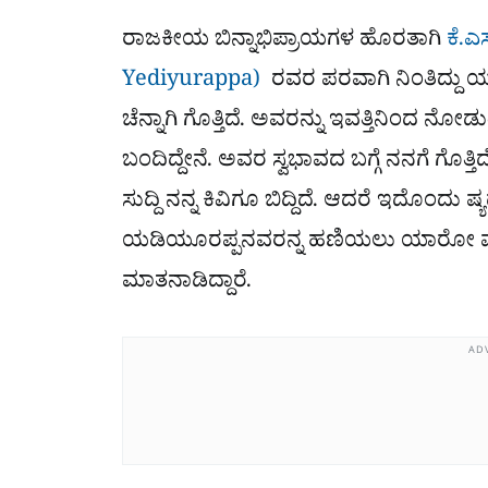
ರಾಜಕೀಯ ಬಿನ್ನಾಭಿಪ್ರಾಯಗಳ ಹೊರತಾಗಿ
ಕೆ.ಎಸ
Yediyurappa)
ರವರ ಪರವಾಗಿ ನಿಂತಿದ್ದು
ಚೆನ್ನಾಗಿ ಗೊತ್ತಿದೆ. ಅವರನ್ನು ಇವತ್ತಿನಿಂದ ನ
ಬಂದಿದ್ದೇನೆ. ಅವರ ಸ್ವಭಾವದ ಬಗ್ಗೆ ನನಗೆ ಗೊತ
ಸುದ್ದಿ ನನ್ನ ಕಿವಿಗೂ ಬಿದ್ದಿದೆ. ಆದರೆ ಇದೊಂದು ಷ್ಯ
ಯಡಿಯೂರಪ್ಪನವರನ್ನ ಹಣಿಯಲು ಯಾರೋ ಮಾಡಿರ
ಮಾತನಾಡಿದ್ದಾರೆ.
AD