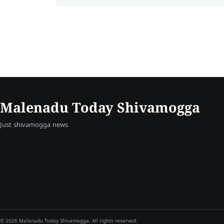
Malenadu Today Shivamogga
Just shivamogga news
© 2026 Malenadu Today Shivamogga. All rights reserved.