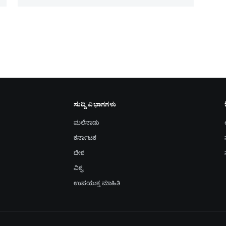
ಸುದ್ದಿ ವಿಭಾಗಗಳು
ಮಲೆನಾಡು
ಕರ್ನಾಟಕ
ದೇಶ
ವಿಶ್ವ
ಉಪಯುಕ್ತ ಮಾಹಿತಿ