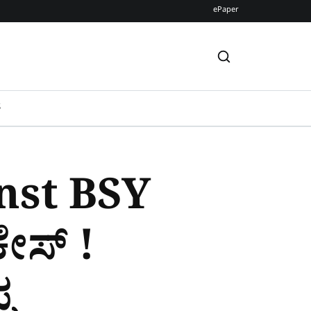
ePaper
S
nst BSY
ಕೇಸ್ !
ಪ