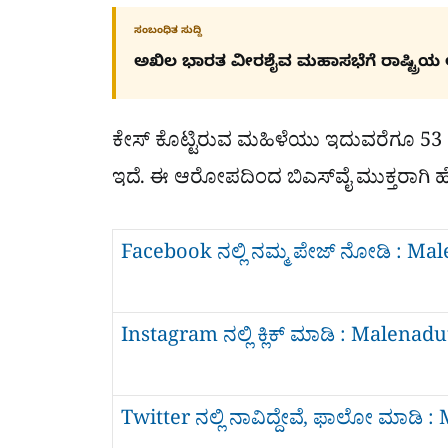
ಸಂಬಂಧಿತ ಸುದ್ದಿ
ಅಖಿಲ ಭಾರತ ವೀರಶೈವ ಮಹಾಸಭೆಗೆ ರಾಷ್ಟ್ರಿಯ 
ಕೇಸ್​ ಕೊಟ್ಟಿರುವ ಮಹಿಳೆಯು ಇದುವರೆಗೂ 53 ಮ
ಇದೆ. ಈ ಆರೋಪದಿಂದ ಬಿಎಸ್​ವೈ ಮುಕ್ತರಾಗಿ ಹೊರಕ
Facebook ನಲ್ಲಿ ನಮ್ಮ ಪೇಜ್​ ನೋಡಿ : M
Instagram ನಲ್ಲಿ ಕ್ಲಿಕ್​ ಮಾಡಿ : Malena
Twitter ನಲ್ಲಿ ನಾವಿದ್ದೇವೆ, ಫಾಲೋ ಮಾಡಿ