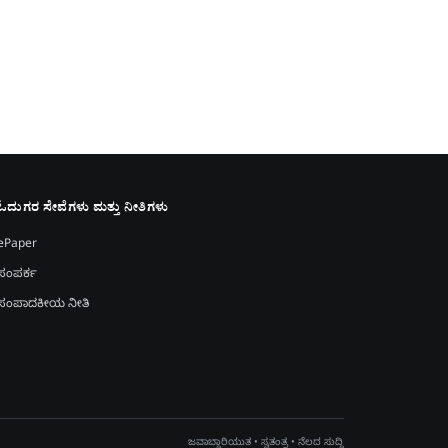
ಓದುಗರ ಸೇವೆಗಳು ಮತ್ತು ನೀತಿಗಳು
ePaper
ಸಂಪರ್ಕ
ಸಂಪಾದಕೀಯ ನೀತಿ
ಜವಾಬ್ದಾರಿಯುತ • ಸ್ವತಂತ್ರ • ನೆಲದ ಸುದ್ದಿ