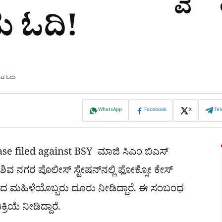
ನು ಓದಿ!
ಮಿಷ ಓದು
WhatsApp
Facebook
X
Te
se filed against BSY ಮಾಜಿ ಸಿಎಂ ಬಿಎಸ್
ವ ನಗರ ಪೊಲೀಸ್ ಸ್ಟೇಷನ್​ನಲ್ಲಿ ಫೋಕ್ಸೋ ಕೇಸ್
ದ ಮಹಿಳೆಯೊಬ್ಬರು ದೂರು ನೀಡಿದ್ದಾರೆ. ಈ ಸಂಬಂಧ
ಕ್ರಿಯೆ ನೀಡಿದ್ದಾರೆ.