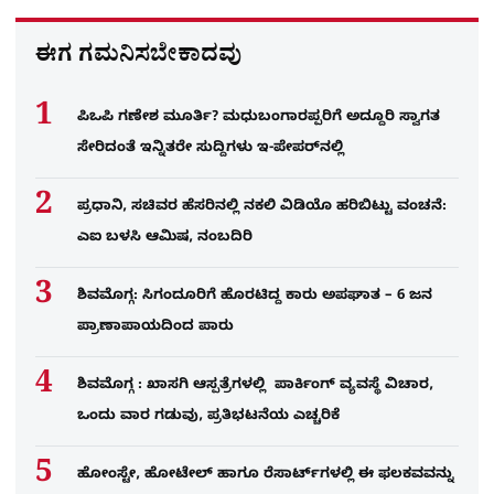
ಈಗ ಗಮನಿಸಬೇಕಾದವು
ಪಿಒಪಿ ಗಣೇಶ ಮೂರ್ತಿ? ಮಧುಬಂಗಾರಪ್ಪರಿಗೆ ಅದ್ದೂರಿ ಸ್ವಾಗತ
ಸೇರಿದಂತೆ ಇನ್ನಿತರೇ ಸುದ್ದಿಗಳು ಇ-ಪೇಪರ್​ನಲ್ಲಿ
ಪ್ರಧಾನಿ, ಸಚಿವರ ಹೆಸರಿನಲ್ಲಿ ನಕಲಿ ವಿಡಿಯೊ ಹರಿಬಿಟ್ಟು ವಂಚನೆ:
ಎಐ ಬಳಸಿ ಆಮಿಷ, ನಂಬದಿರಿ
ಶಿವಮೊಗ್ಗ: ಸಿಗಂದೂರಿಗೆ ಹೊರಟಿದ್ದ ಕಾರು ಅಪಘಾತ – 6 ಜನ
ಪ್ರಾಣಾಪಾಯದಿಂದ ಪಾರು
ಶಿವಮೊಗ್ಗ : ಖಾಸಗಿ ಆಸ್ಪತ್ರೆಗಳಲ್ಲಿ ಪಾರ್ಕಿಂಗ್​ ವ್ಯವಸ್ಥೆ ವಿಚಾರ,
ಒಂದು ವಾರ ಗಡುವು, ಪ್ರತಿಭಟನೆಯ ಎಚ್ಚರಿಕೆ
ಹೋಂಸ್ಟೇ, ಹೋಟೇಲ್ ಹಾಗೂ ರೆಸಾರ್ಟ್‌ಗಳಲ್ಲಿ ಈ ಫಲಕವವನ್ನು