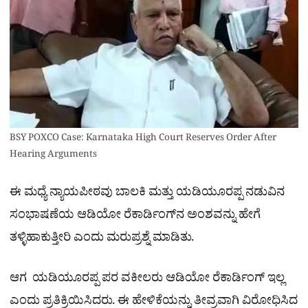
BSY POXCO Case: Karnataka High Court Reserves Order After
Hearing Arguments
ಈ ಮಧ್ಯೆ ನ್ಯಾಯಪೀಠವು ಬಾಲಕಿ ಮತ್ತು ಯಡಿಯೂರಪ್ಪ ನಡುವಿನ
ಸಂಭಾಷಣೆಯ ಆಡಿಯೋ ರೆಕಾರ್ಡಿಂಗ್‌ನ ಅಂಶವನ್ನು ಹೇಗೆ
ತಳ್ಳಿಹಾಕುತ್ತೀರಿ ಎಂದು ಮರುಪ್ರಶ್ನೆ ಮಾಡಿತು.
ಆಗ ಯಡಿಯೂರಪ್ಪ ಪರ ವಕೀಲರು ಆಡಿಯೋ ರೆಕಾರ್ಡಿಂಗ್ ಇಲ್ಲ
ಎಂದು ಪ್ರತಿಕ್ರಿಯಿಸಿದರು. ಈ ಹೇಳಿಕೆಯನ್ನು ತೀವ್ರವಾಗಿ ವಿರೋಧಿಸಿದ