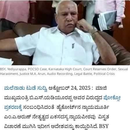
a
p
o
a
p
k
m
r
e
BSY, Yediyurappa, POCSO Case, Karnataka High Court, Court Reserves Order, Sexual
Harassment, Justice M.A. Arun, Audio Recording, Legal Battle, Political Crisis
ಮಲೆನಾಡು ಟುಡೆ ಸುದ್ದಿ
, ಅಕ್ಟೋಬರ್ 24, 2025 : ಮಾಜಿ
ಮುಖ್ಯಮಂತ್ರಿ ಬಿ.ಎಸ್.ಯಡಿಯೂರಪ್ಪ ಅವರ ವಿರುದ್ಧದ
ಪೋಕ್ಸೋ
ಪ್ರಕರಣಕ್ಕೆ
ಸಂಬಂಧಿಸಿದಂತೆ ಹೈಕೋರ್ಟ್‌ನ ನ್ಯಾಯಮೂರ್ತಿ
ಎಂ.ಎ.ಆರುಣ್ ನೇತೃತ್ವದ ಏಕಸದಸ್ಯ ನ್ಯಾಯಪೀಠವು ವಿಸ್ತೃತ
ವಿಚಾರಣೆ ಮುಗಿಸಿ ಇದೀಗ ಆದೇಶವನ್ನು ಕಾಯ್ದಿರಿಸಿದೆ. BSY