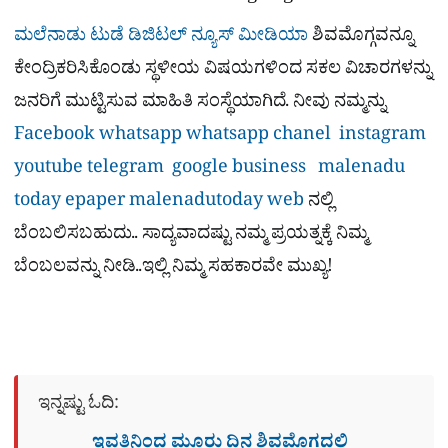
ಮಲೆನಾಡು ಟುಡೆ ಡಿಜಿಟಲ್ ನ್ಯೂಸ್ ಮೀಡಿಯಾ
ಶಿವಮೊಗ್ಗವನ್ನೂ
ಕೇಂದ್ರಿಕರಿಸಿಕೊಂಡು ಸ್ಥಳೀಯ ವಿಷಯಗಳಿಂದ ಸಕಲ ವಿಚಾರಗಳನ್ನು
ಜನರಿಗೆ ಮುಟ್ಟಿಸುವ ಮಾಹಿತಿ ಸಂಸ್ಥೆಯಾಗಿದೆ. ನೀವು ನಮ್ಮನ್ನು
Facebook
whatsapp
whatsapp chanel
instagram
youtube
telegram
google business
malenadu
today epaper
malenadutoday web
ನಲ್ಲಿ
ಬೆಂಬಲಿಸಬಹುದು.. ಸಾದ್ಯವಾದಷ್ಟು ನಮ್ಮ ಪ್ರಯತ್ನಕ್ಕೆ ನಿಮ್ಮ
ಬೆಂಬಲವನ್ನು ನೀಡಿ..ಇಲ್ಲಿ ನಿಮ್ಮ ಸಹಕಾರವೇ ಮುಖ್ಯ!
ಇನ್ನಷ್ಟು ಓದಿ:
ಇವತ್ತಿನಿಂದ ಮೂರು ದಿನ ಶಿವಮೊಗ್ಗದಲ್ಲಿ