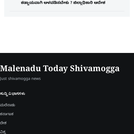
ಕಡ್ಡಾಯವಾಗಿ ಅಳವಡಿಸಬೇಕು ? ಜಿಲ್ಲಾಧಿಕಾರಿ ಆದೇಶ
Malenadu Today Shivamogga
Just shivamogga news
ಸುದ್ದಿ ವಿಭಾಗಗಳು
ಮಲೆನಾಡು
ಕರ್ನಾಟಕ
ದೇಶ
ವಿಶ್ವ