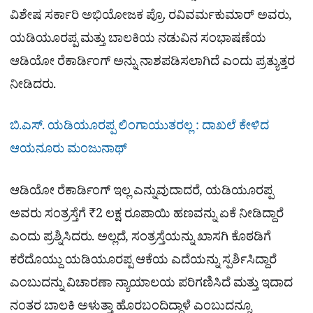
ವಿಶೇಷ ಸರ್ಕಾರಿ ಅಭಿಯೋಜಕ ಪ್ರೊ. ರವಿವರ್ಮಕುಮಾರ್ ಅವರು,
ಯಡಿಯೂರಪ್ಪ ಮತ್ತು ಬಾಲಕಿಯ ನಡುವಿನ ಸಂಭಾಷಣೆಯ
ಆಡಿಯೋ ರೆಕಾರ್ಡಿಂಗ್‌ ಅನ್ನು ನಾಶಪಡಿಸಲಾಗಿದೆ ಎಂದು ಪ್ರತ್ಯುತ್ತರ
ನೀಡಿದರು.
ಬಿ.ಎಸ್​. ಯಡಿಯೂರಪ್ಪ ಲಿಂಗಾಯುತರಲ್ಲ : ದಾಖಲೆ ಕೇಳಿದ
ಆಯನೂರು ಮಂಜುನಾಥ್​
ಆಡಿಯೋ ರೆಕಾರ್ಡಿಂಗ್ ಇಲ್ಲ ಎನ್ನುವುದಾದರೆ, ಯಡಿಯೂರಪ್ಪ
ಅವರು ಸಂತ್ರಸ್ತೆಗೆ ₹2 ಲಕ್ಷ ರೂಪಾಯಿ ಹಣವನ್ನು ಏಕೆ ನೀಡಿದ್ದಾರೆ
ಎಂದು ಪ್ರಶ್ನಿಸಿದರು. ಅಲ್ಲದೆ, ಸಂತ್ರಸ್ತೆಯನ್ನು ಖಾಸಗಿ ಕೊಠಡಿಗೆ
ಕರೆದೊಯ್ದು ಯಡಿಯೂರಪ್ಪ ಆಕೆಯ ಎದೆಯನ್ನು ಸ್ಪರ್ಶಿಸಿದ್ದಾರೆ
ಎಂಬುದನ್ನು ವಿಚಾರಣಾ ನ್ಯಾಯಾಲಯ ಪರಿಗಣಿಸಿದೆ ಮತ್ತು ಇದಾದ
ನಂತರ ಬಾಲಕಿ ಅಳುತ್ತಾ ಹೊರಬಂದಿದ್ದಾಳೆ ಎಂಬುದನ್ನೂ