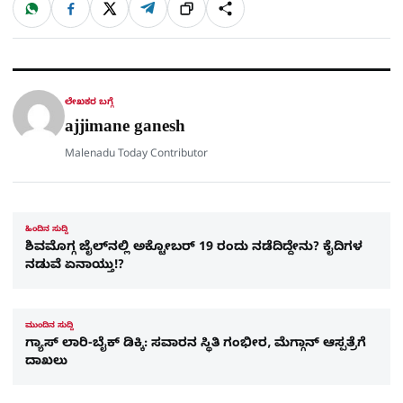
W
F
X
T
ಹಂಚಿಕೊಳ್ಳಿ
ಲಿಂ
S
h
a
e
a
c
l
t
e
e
ಕ್
h
s
b
g
A
o
r
a
p
o
a
p
k
m
r
ಲೇಖಕರ ಬಗ್ಗೆ
e
ajjimane ganesh
Malenadu Today Contributor
ಹಿಂದಿನ ಸುದ್ದಿ
ಶಿವಮೊಗ್ಗ ಜೈಲ್​ನಲ್ಲಿ ಅಕ್ಟೋಬರ್​ 19 ರಂದು ನಡೆದಿದ್ದೇನು? ಕೈದಿಗಳ
ನಡುವೆ ಏನಾಯ್ತು!?
ಮುಂದಿನ ಸುದ್ದಿ
ಗ್ಯಾಸ್ ಲಾರಿ-ಬೈಕ್ ಡಿಕ್ಕಿ: ಸವಾರನ ಸ್ಥಿತಿ ಗಂಭೀರ, ಮೆಗ್ಗಾನ್ ಆಸ್ಪತ್ರೆಗೆ
ದಾಖಲು