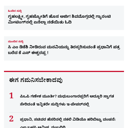
ಹಿಂದಿನ ಸುದ್ದಿ
ಗೃಹಲಕ್ಷ್ಮೀ, ಗೃಹಜ್ಯೋತಿಗೆ ಹೊಸ ಅರ್ಜಿ! ಶಿವಮೊಗ್ಗದಲ್ಲಿ ಗ್ಯಾರಂಟಿ
ಮೀಟಿಂಗ್​ನಲ್ಲಿ ಏನೆಲ್ಲಾ ನಡೆಯಿತು ಓದಿ
ಮುಂದಿನ ಸುದ್ದಿ
ಸಿ ಎಂ ಡಿಕೆಶಿ ನೀಡಿರುವ ಮನವಿಯನ್ನು ತಿರಸ್ಕರಿಸುವಂತೆ ಪ್ರಧಾನಿಗೆ ಪತ್ರ
ಬರೆದ ಕೆ ಎಸ್​​ ಈಶ್ವರಪ್ಪ !
ಈಗ ಗಮನಿಸಬೇಕಾದವು
ಪಿಒಪಿ ಗಣೇಶ ಮೂರ್ತಿ? ಮಧುಬಂಗಾರಪ್ಪರಿಗೆ ಅದ್ದೂರಿ ಸ್ವಾಗತ
ಸೇರಿದಂತೆ ಇನ್ನಿತರೇ ಸುದ್ದಿಗಳು ಇ-ಪೇಪರ್​ನಲ್ಲಿ
ಪ್ರಧಾನಿ, ಸಚಿವರ ಹೆಸರಿನಲ್ಲಿ ನಕಲಿ ವಿಡಿಯೊ ಹರಿಬಿಟ್ಟು ವಂಚನೆ: