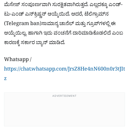
ಮೆಸೇಜ್ ಸಂಪೂರ್ಣವಾಗಿ ಸುರಕ್ಷಿತವಾಗಿರುತ್ತದೆ. ಎಲ್ಲದಕ್ಕೂ ಎಂಡ್-
ಟು-ಎಂಡ್ ಎನ್‌ಕ್ರಿಷ್ಣನ್ ಆಯ್ಕೆಯಿದೆ. ಆದರೆ, ಟೆಲಿಗ್ರಾಮ್‌ನ
(Telegram ban)ಸಾಮಾನ್ಯ ಚಾನೆಲ್ ಮತ್ತು ಗ್ರೂಪ್‌ಗಳಲ್ಲಿ ಈ
ಆಯ್ಕೆಯಿಲ್ಲ, ಹಾಗಾಗಿ ಇದು ವಂಚನೆಗೆ ದಾರಿಮಾಡಿಕೊಡಲಿದೆ ಎಂಬ
ಕಾರಣಕ್ಕೆ ಸರ್ಕಾರ ಬ್ಯಾನ್ ಮಾಡಿದೆ.
Whatsapp /
https://chat.whatsapp.com/JrsZ8He4nN600n0r3tJIt
z
ADVERTISEMENT