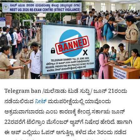
a
p
o
a
p
k
m
r
e
Telegram ban /ಮಲೆನಾಡು ಟುಡೆ ಸುದ್ದಿ / ಜೂನ್ 21ರಂದು
ನಡೆಯಲಿರುವ
ನೀಟ್
ಮರುಪರೀಕ್ಷೆಯಲ್ಲಿ ಯಾವೊಂದು
ಅಕ್ರಮವಾಗಬಾರದು ಎಂಬ ಕಾರಣಕ್ಕೆ ಕೇಂದ್ರ ಸರ್ಕಾಋ ಜೂನ್
22ರವರೆಗೆ ಟೆಲಿಗ್ರಾಂ ಮೆಸೆಂಜರ್ ಆ್ಯಪ್‌ಗೆ ನಿಷೇಧ ಹೇರಿದೆ. ಹಾಗಾಗಿ
ಈ ಆಪ್ ಎಲ್ಲಿಯು ಓಪನ್ ಆಗುತ್ತಿಲ್ಲ. ಕಳೆದ ಮೇ 3ರಂದು ನಡೆದ