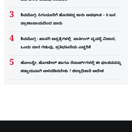
ಎಐ ಬಳಸಿ ಆಮಿಷ, ನಂಬದಿರಿ
ಶಿವಮೊಗ್ಗ: ಸಿಗಂದೂರಿಗೆ ಹೊರಟಿದ್ದ ಕಾರು ಅಪಘಾತ – 6 ಜನ
ಪ್ರಾಣಾಪಾಯದಿಂದ ಪಾರು
ಶಿವಮೊಗ್ಗ : ಖಾಸಗಿ ಆಸ್ಪತ್ರೆಗಳಲ್ಲಿ ಪಾರ್ಕಿಂಗ್​ ವ್ಯವಸ್ಥೆ ವಿಚಾರ,
ಒಂದು ವಾರ ಗಡುವು, ಪ್ರತಿಭಟನೆಯ ಎಚ್ಚರಿಕೆ
ಹೋಂಸ್ಟೇ, ಹೋಟೇಲ್ ಹಾಗೂ ರೆಸಾರ್ಟ್‌ಗಳಲ್ಲಿ ಈ ಫಲಕವವನ್ನು
ಕಡ್ಡಾಯವಾಗಿ ಅಳವಡಿಸಬೇಕು ? ಜಿಲ್ಲಾಧಿಕಾರಿ ಆದೇಶ