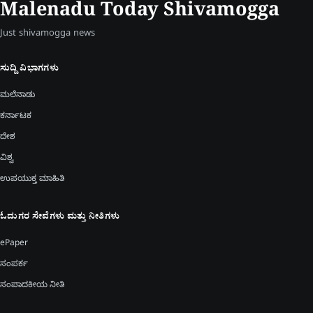
Malenadu Today Shivamogga
Just shivamogga news
ಸುದ್ದಿ ವಿಭಾಗಗಳು
ಮಲೆನಾಡು
ಕರ್ನಾಟಕ
ದೇಶ
ವಿಶ್ವ
ಉಪಯುಕ್ತ ಮಾಹಿತಿ
ಓದುಗರ ಸೇವೆಗಳು ಮತ್ತು ನೀತಿಗಳು
ePaper
ಸಂಪರ್ಕ
ಸಂಪಾದಕೀಯ ನೀತಿ