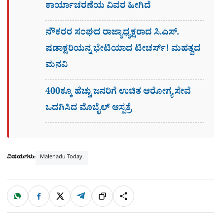
ಕಾರ್ಯಾಚರಣೆಯ ವಿವರ ಹೀಗಿದೆ
ನೌಕರರ ಸಂಘದ ರಾಜ್ಯಾಧ್ಯಕ್ಷರಾದ ಸಿ.ಎಸ್.
ಷಡಾಕ್ಷರಿಯನ್ನ ಭೇಟಿಯಾದ ಟೀಚರ್ಸ್​! ಮಹತ್ವದ
ಮನವಿ
400ಕ್ಕೂ ಹೆಚ್ಚು ಜನರಿಗೆ ಉಚಿತ ಆರೋಗ್ಯ ಸೇವೆ
ಒದಗಿಸಿದ ಮೊಬೈಲ್ ಆಸ್ಪತ್ರೆ
ವಿಷಯಗಳು:
Malenadu Today.
W
F
X
T
ಹಂಚಿಕೊಳ್ಳಿ
ಲಿಂ
S
h
a
e
a
c
l
t
e
e
ಕ್
h
s
b
g