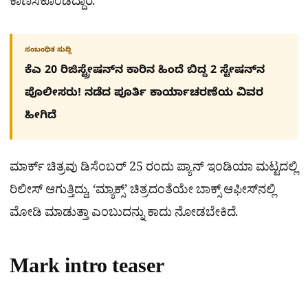
ಕಾಣಿಸಿಕೊಂಡಿದ್ದಾರೆ.
ಸಂಬಂಧಿತ ಸುದ್ದಿ
ಕೆಎ 20 ರಿಜಿಸ್ಟ್ರೇಷನ್​ನ ಕಾರಿನ ಹಿಂದೆ ಬಿದ್ದ 2 ಸ್ಟೇಷನ್​ನ
ಪೊಲೀಸರು! ನಡೆದ ಪೂರ್ತಿ ಕಾರ್ಯಾಚರಣೆಯ ವಿವರ
ಹೀಗಿದೆ
ಮಾರ್ಕ್ ಚಿತ್ರವು ಡಿಸೆಂಬರ್​ 25 ರಂದು ಪ್ಯಾನ್ ಇಂಡಿಯಾ ಮಟ್ಟದಲ್ಲಿ
ರಿಲೀಸ್​ ಆಗುತ್ತಿದ್ದು, ‘ಮ್ಯಾಕ್ಸ್​’ ಚಿತ್ರದಂತೆಯೇ ಬಾಕ್ಸ್​ ಆಫೀಸ್​ನಲ್ಲಿ
ಮೋಡಿ ಮಾಡುತ್ತಾ ಎಂಬುದನ್ನು ಕಾದು ನೋಡಬೇಕಿದೆ.
Mark intro teaser