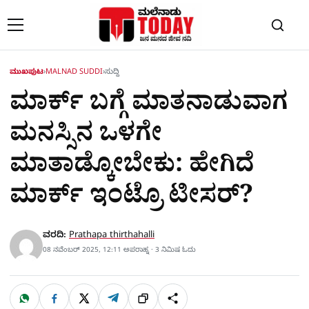
Skip to content
ಮುಖಪುಟ
›
MALNAD SUDDI
›
ಸುದ್ದಿ
ಮಾರ್ಕ್​ ಬಗ್ಗೆ ಮಾತನಾಡುವಾಗ
ಮನಸ್ಸಿನ ಒಳಗೇ
ಮಾತಾಡ್ಕೋಬೇಕು: ಹೇಗಿದೆ
ಮಾರ್ಕ್​ ಇಂಟ್ರೊ ಟೀಸರ್?
ವರದಿ:
Prathapa thirthahalli
08 ನವೆಂಬರ್ 2025, 12:11 ಅಪರಾಹ್ನ · 3 ನಿಮಿಷ ಓದು
W
F
X
T
ಹಂಚಿಕೊಳ್ಳಿ
ಲಿಂ
S
h
a
e