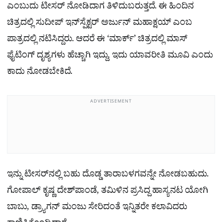
ಎಂಬುದು ಟೀಸರ್ ನೋಡಿದಾಗ ತಿಳಿದುಬರುತ್ತದೆ. ಈ ಹಿಂದಿನ
ಚಿತ್ರದಲ್ಲಿ ಸುದೀಪ್​ ಇನ್‌ಸ್ಪೆಕ್ಟರ್‌ ಅರ್ಜುನ್‌ ಮಹಾಕ್ಷಯ್‌ ಎಂಬ
ಪಾತ್ರದಲ್ಲಿ ನಟಿಸಿದ್ದರು. ಆದರೆ ಈ ‘ಮಾರ್ಕ್’ ಚಿತ್ರದಲ್ಲಿ ಮಾಸ್​​
ಫೈಟಿಂಗ್​ ದೃಶ್ಯಗಳು ಹೆಚ್ಚಾಗಿ ಇದ್ದು, ಇದು ಯಾವರೀತಿ ಮೂವಿ ಎಂದು
ಕಾದು ನೋಡಬೇಕಿದೆ.
ADVERTISEMENT
ಇನ್ನು ಟೀಸರ್​ನಲ್ಲಿ ಬಹು ದೊಡ್ಡ ತಾರಾಬಳಗವನ್ನೇ ನೋಡಬಹುದು.
ಗೋಪಾಲ್​ ಕೃಷ್ಣ ದೇಶ್​ಪಾಂಡೆ, ತಮಿಳಿನ ಪ್ರಸಿದ್ದ ಹಾಸ್ಯನಟ ಯೋಗಿ
ಬಾಬು, ಡ್ರ್ಯಾಗನ್​ ಮಂಜು ಸೇರಿದಂತೆ ಇನ್ನಿತರೇ ಕಲಾವಿದರು