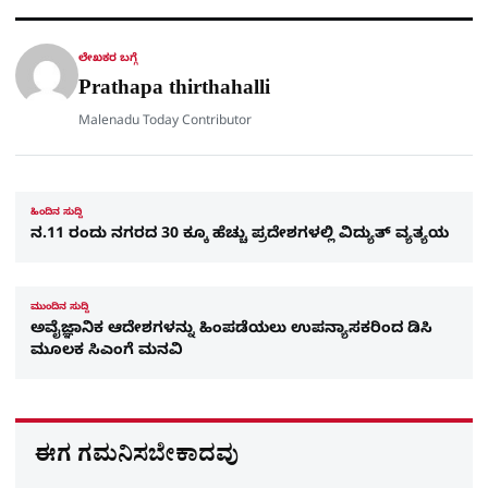
A
o
r
a
p
o
a
p
k
m
r
ಲೇಖಕರ ಬಗ್ಗೆ
e
Prathapa thirthahalli
Malenadu Today Contributor
ಹಿಂದಿನ ಸುದ್ದಿ
ನ.11 ರಂದು ನಗರದ 30 ಕ್ಕೂ ಹೆಚ್ಚು ಪ್ರದೇಶಗಳಲ್ಲಿ ವಿದ್ಯುತ್​ ವ್ಯತ್ಯಯ
ಮುಂದಿನ ಸುದ್ದಿ
ಅವೈಜ್ಞಾನಿಕ ಆದೇಶಗಳನ್ನು ಹಿಂಪಡೆಯಲು ಉಪನ್ಯಾಸಕರಿಂದ ಡಿಸಿ
ಮೂಲಕ ಸಿಎಂಗೆ ಮನವಿ
ಈಗ ಗಮನಿಸಬೇಕಾದವು