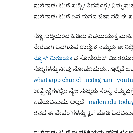
ಮಲೆನಾಡು ಟುಡೆ ಸುದ್ದಿ / ಶಿವಮೊಗ್ಗ / ನಿಮ್ಮ
ಮಲೆನಾಡು ಟುಡೆ ಜನ ಮನದ ಜೀವ ನದಿ ಈ ಪತ್ರಿಕ
ಸಣ್ಣ ಸುದ್ದಿಯಿಂದ ಹಿಡಿದು ವಿಷಯಯುಕ್ತ ಮಾಹಿತ
ನೇರವಾಗಿ ಒದಗಿಸುವ ಉದ್ದೇಶ ನಮ್ಮದು ಈ ನಿಟ್ಟ
ನ್ಯೂಸ್ ಮೀಡಿಯಾ
ದ ಸೋಶಿಯಲ್​ ಮೀಡಿಯಾದಲ್ಲ
ಸುದ್ದಿಗಳನ್ನು ನೀವು ನೋಡಬಹುದು…ಇಲ್ಲಿದೆ 
whatsapp chanel
instagram
,
youtu
ಉತ್ಪ್ರೇಕ್ಷೆಗಳಲ್ಲಿದ ನೈಜ ಸುದ್ದಿಯ ಸಂಸ್ಥೆ. ನಮ್ಮ ಬಗ್
ಪಡೆಯಬಹುದು. ಅಲ್ಲದೆ
malenadu today
ದಿನದ ಈ ಪೇಪರ್​ಗಳನ್ನು ಕ್ಲಿಕ್ ಮಾಡಿ ಓದಬಹು