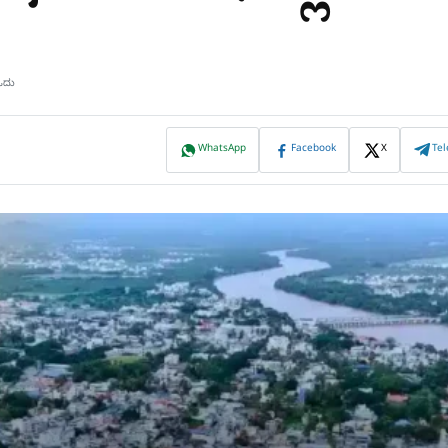
ಓದು
WhatsApp
Facebook
X
Te