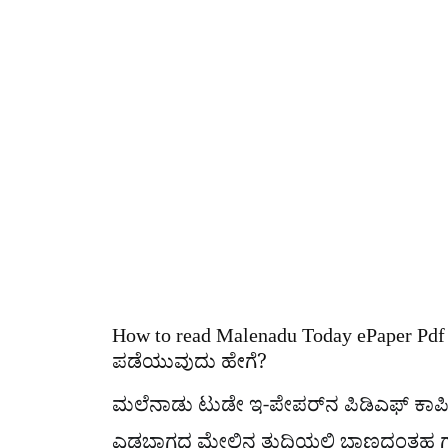
How to read Malenadu Today ePaper Pdf 
ಪಡೆಯುವುದು ಹೇಗೆ?
ಮಲೆನಾಡು ಟುಡೇ ಇ-ಪೇಪರ್​ನ ಪಿಡಿಎಫ್​ ಕಾಪಿಯ
ಎಡಭಾಗದ ಮೇಲಿನ ತುದಿಯಲ್ಲಿ ಭಾಣದಂತಹ ಗುರುತ