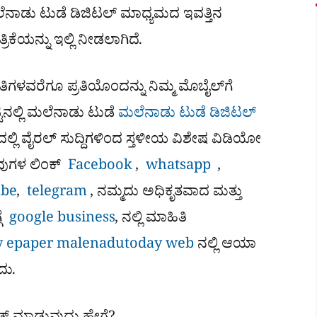
 ಮಲೆನಾಡು ಟುಡೆ ಡಿಜಿಟಲ್ ಮಾಧ್ಯಮದ ಇವತ್ತಿನ
ೆಯನ್ನು ಇಲ್ಲಿ ನೀಡಲಾಗಿದೆ.
ಿಗಳವರೆಗೂ ಪ್ರತಿಯೊಂದನ್ನು ನಿಮ್ಮ ಮೊಬೈಲ್​ಗೆ
ಿನಲ್ಲಿ ಮಲೆನಾಡು ಟುಡೆ
ಮಲೆನಾಡು ಟುಡೆ ಡಿಜಿಟಲ್
ಿ ವೈರಲ್​ ಸುದ್ದಿಗಳಿಂದ ಸ್ತಳೀಯ ವಿಶೇಷ ವಿಡಿಯೋ
ಅವುಗಳ ಲಿಂಕ್
Facebook
,
whatsapp
,
be
,
telegram
, ನಮ್ಮದು ಅಧಿಕೃತವಾದ ಮತ್ತು
ಗೆ
google business
, ನಲ್ಲಿ ಮಾಹಿತಿ
 epaper
malenadutoday web
ನಲ್ಲಿ ಆಯಾ
ದು.