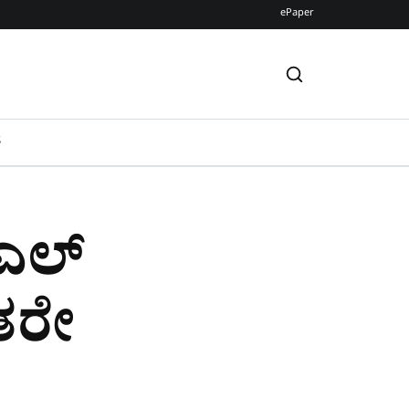
ePaper
S
ಎಲ್​
ಿತರೇ