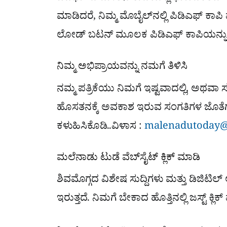
ಮಾಡಿದರೆ, ನಿಮ್ಮ ಮೊಬೈಲ್​ನಲ್ಲಿ ಪಿಡಿಎಫ್​ ಕಾಪಿ 
ಲೋಡ್​ ಬಟನ್​ ಮೂಲಕ ಪಿಡಿಎಫ್​ ಕಾಪಿಯನ್ನು ನ
ನಿಮ್ಮ ಅಭಿಪ್ರಾಯವನ್ನು ನಮಗೆ ತಿಳಿಸಿ
ನಮ್ಮ ಪತ್ರಿಕೆಯು ನಿಮಗೆ ಇಷ್ಟವಾದಲ್ಲಿ, ಅಥವಾ ಸಲ
ಹೊಸತನಕ್ಕೆ ಅವಕಾಶ ಇರುವ ಸಂಗತಿಗಳ ಜೊತೆಗ
ಕಳುಹಿಸಿಕೊಡಿ..ವಿಳಾಸ :
malenadutoday@
ಮಲೆನಾಡು ಟುಡೆ ವೆಬ್​ಸೈಟ್​ ಕ್ಲಿಕ್ ಮಾಡಿ
ಶಿವಮೊಗ್ಗದ ವಿಶೇಷ ಸುದ್ದಿಗಳು ಮತ್ತು ಡಿಜಿಟಿಲ್​
ಇರುತ್ತದೆ. ನಿಮಗೆ ಬೇಕಾದ ಹೊತ್ತಿನಲ್ಲಿ ಜಸ್ಟ್ ಕ್ಲ