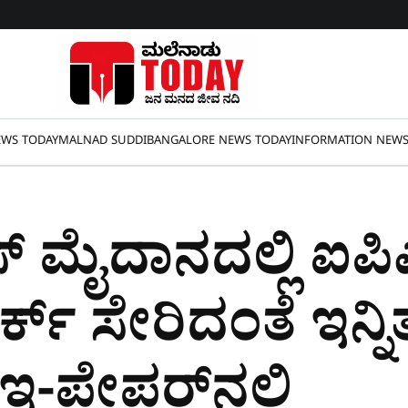
WS TODAY
MALNAD SUDDI
BANGALORE NEWS TODAY
INFORMATION NEW
​ ಮೈದಾನದಲ್ಲಿ ಐಪಿ
ಾರ್ಕ್​​ ಸೇರಿದಂತೆ ಇನ್ನ
 ಇ-ಪೇಪರ್​​ನಲ್ಲಿ