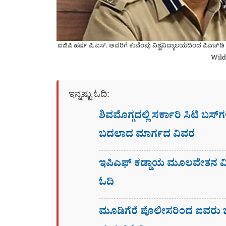
ಐಜಿಪಿ ಹರ್ಷ ಪಿ.ಎಸ್. ಅವರಿಗೆ ಕುವೆಂಪು ವಿಶ್ವವಿದ್ಯಾಲಯದಿಂದ ಪಿಎ
Wild
ಇನ್ನಷ್ಟು ಓದಿ:
ಶಿವಮೊಗ್ಗದಲ್ಲಿ ಸರ್ಕಾರಿ ಸಿಟಿ ಬಸ್
ಬದಲಾದ ಮಾರ್ಗದ ವಿವರ
ಇಪಿಎಫ್ ಕಡ್ಡಾಯ ಮೂಲವೇತನ ಮಿತ
ಓದಿ
ಮೂಡಿಗೆರೆ ಪೊಲೀಸರಿಂದ ಐವರು ಬಾಂ