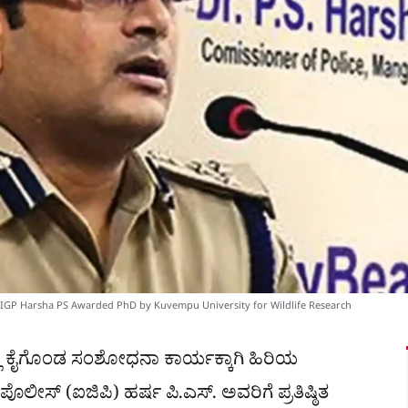
ರದಾನ IGP Harsha PS Awarded PhD by Kuvempu University for Wildlife Research
ರದಲ್ಲಿ ಕೈಗೊಂಡ ಸಂಶೋಧನಾ ಕಾರ್ಯಕ್ಕಾಗಿ ಹಿರಿಯ
ಪೊಲೀಸ್ (ಐಜಿಪಿ) ಹರ್ಷ ಪಿ.ಎಸ್. ಅವರಿಗೆ ಪ್ರತಿಷ್ಠಿತ