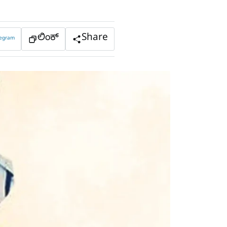
ಲಿಂಕ್
Share
legram