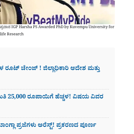
ಚ್‌ಡಿ ಪ್ರದಾನ IGP Harsha PS Awarded PhD by Kuvempu University for
life Research
​ಗಳ ರೂಟ್ ಚೇಂಜ್ ! ಜಿಲ್ಲಾಧಿಕಾರಿ ಆದೇಶ ಮತ್ತು
ಿ 25,000 ರೂಪಾಯಿಗೆ ಹೆಚ್ಚಳ! ವಿಷಯ ವಿವರ
ಗ್ಲಾ ಪ್ರಜೆಗಳು ಅರೆಸ್ಟ್! ಪ್ರಕರಣದ ಪೂರ್ಣ