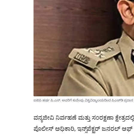
ಐಜಿಪಿ ಹರ್ಷ ಪಿ.ಎಸ್. ಅವರಿಗೆ ಕುವೆಂಪು ವಿಶ್ವವಿದ್ಯಾಲಯದಿಂದ ಪಿಎಚ್‌ಡಿ ಪ್
ವನ್ಯಜೀವಿ ನಿರ್ವಹಣೆ ಮತ್ತು ಸಂರಕ್ಷಣಾ ಕ್ಷೇತ್
ಪೊಲೀಸ್ ಅಧಿಕಾರಿ, ಇನ್ಸ್‌ಪೆಕ್ಟರ್ ಜನರಲ್ ಆಫ್ 