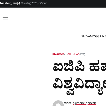
Skip to content
ಶಿವಮೊಗ್ಗ ಆವೃತ್ತಿ
08 ಆಗಷ್ಟ್ 2026, ಶನಿವಾರ
SHIVAMOGGA NE
ಮುಖಪುಟ
›
STATE NEWS
›
ಸುದ್ದಿ
ಐಜಿಪಿ ಹರ
ವಿಶ್ವವಿದ
ವರದಿ:
ajjimane ganesh