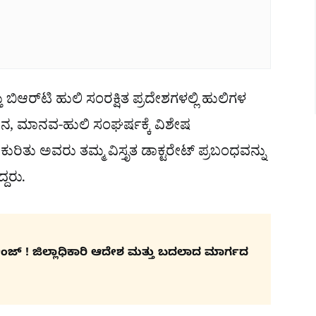
ಆರ್‌ಟಿ ಹುಲಿ ಸಂರಕ್ಷಿತ ಪ್ರದೇಶಗಳಲ್ಲಿ ಹುಲಿಗಳ
ನ, ಮಾನವ-ಹುಲಿ ಸಂಘರ್ಷಕ್ಕೆ ವಿಶೇಷ
ತು ಅವರು ತಮ್ಮ ವಿಸ್ತೃತ ಡಾಕ್ಟರೇಟ್ ಪ್ರಬಂಧವನ್ನು
್ದರು.
ಚೇಂಜ್ ! ಜಿಲ್ಲಾಧಿಕಾರಿ ಆದೇಶ ಮತ್ತು ಬದಲಾದ ಮಾರ್ಗದ