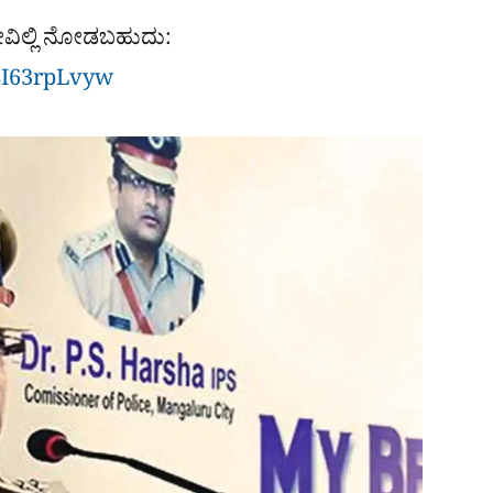
ವಿಲ್ಲಿ ನೋಡಬಹುದು:
8I63rpLvyw