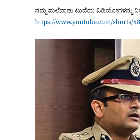
ನಮ್ಮ ಮಲೆನಾಡು ಟುಡೆಯ ವಿಡಿಯೋಗಳನ್ನು ನೀ
https://www.youtube.com/shorts/x