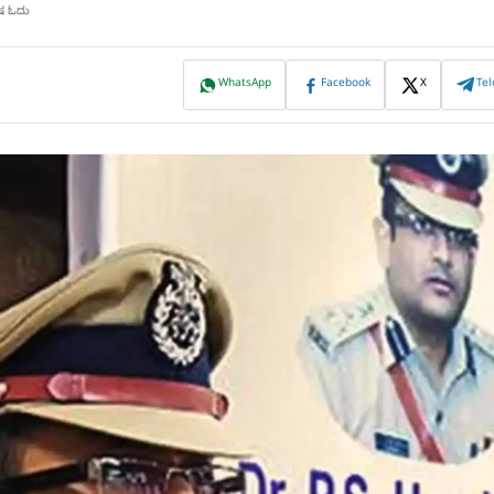
ಿಷ ಓದು
WhatsApp
Facebook
X
Te