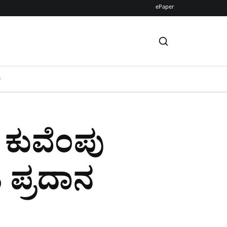
ePaper
S
 ಕುವೆಂಪು
ಿ ಪ್ರದಾನ