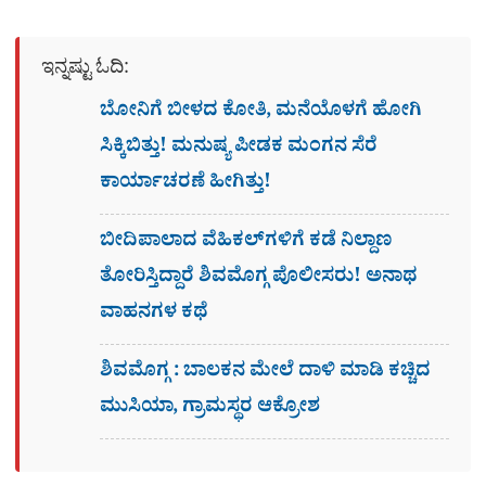
ಇನ್ನಷ್ಟು ಓದಿ:
ಬೋನಿಗೆ ಬೀಳದ ಕೋತಿ, ಮನೆಯೊಳಗೆ ಹೋಗಿ
ಸಿಕ್ಕಿಬಿತ್ತು! ಮನುಷ್ಯ ಪೀಡಕ ಮಂಗನ ಸೆರೆ
ಕಾರ್ಯಾಚರಣೆ ಹೀಗಿತ್ತು!
ಬೀದಿಪಾಲಾದ ವೆಹಿಕಲ್​ಗಳಿಗೆ ಕಡೆ ನಿಲ್ದಾಣ
ತೋರಿಸ್ತಿದ್ದಾರೆ ಶಿವಮೊಗ್ಗ ಪೊಲೀಸರು! ಅನಾಥ
ವಾಹನಗಳ ಕಥೆ
ಶಿವಮೊಗ್ಗ : ಬಾಲಕನ ಮೇಲೆ ದಾಳಿ ಮಾಡಿ ಕಚ್ಚಿದ
ಮುಸಿಯಾ, ಗ್ರಾಮಸ್ಥರ ಆಕ್ರೋಶ