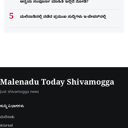
ಅನ್ವಯ ಸಂಪೂರ್ಣ ಮಾಹಿತಿ ಇಲ್ಲಿದೆ ನೋಡಿ?
ಮಲೆನಾಡಿನಲ್ಲಿ ನಡೆದ ಪ್ರಮುಖ ಸುದ್ದಿಗಳು ಇ-ಪೇಪರ್​​​​ನಲ್ಲಿ
Malenadu Today Shivamogga
Just shivamogga news
ಸುದ್ದಿ ವಿಭಾಗಗಳು
ಮಲೆನಾಡು
ಕರ್ನಾಟಕ