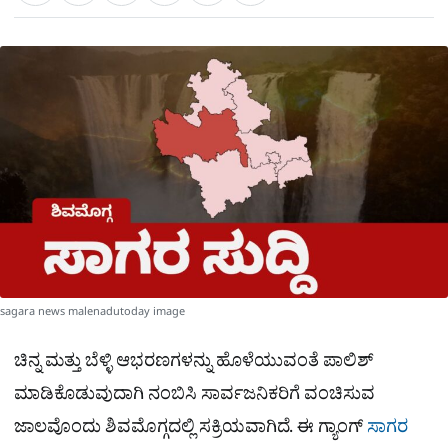
a
c
l
t
e
e
ಕ್
h
s
b
g
A
o
r
a
p
o
a
p
k
m
r
e
sagara news malenadutoday image
ಚಿನ್ನ ಮತ್ತು ಬೆಳ್ಳಿ ಆಭರಣಗಳನ್ನು ಹೊಳೆಯುವಂತೆ ಪಾಲಿಶ್
ಮಾಡಿಕೊಡುವುದಾಗಿ ನಂಬಿಸಿ ಸಾರ್ವಜನಿಕರಿಗೆ ವಂಚಿಸುವ
ಜಾಲವೊಂದು ಶಿವಮೊಗ್ಗದಲ್ಲಿ ಸಕ್ರಿಯವಾಗಿದೆ. ಈ ಗ್ಯಾಂಗ್​
ಸಾಗರ