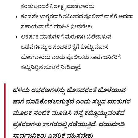
ಕಂಡುಬಂದರೆ ನಿರ್ಲಕ್ಷ್ಯ ಮಾಡಬಾರದು
ಕೂಡಲೇ ಜಾಗೃತರಾಗಿ ಸಮೀಪದ ಪೊಲೀಸ್ ಠಾಣೆಗೆ ಅಥವಾ
ಸಹಾಯವಾಣಿಗೆ ಮಾಹಿತಿ ನೀಡಬೇಕು.
ಆಕರ್ಷಕ ಮಾತುಗಳಿಗೆ ಮರುಳಾಗಿ ಬೆಲೆಬಾಳುವ
ಒಡವೆಗಳನ್ನು ಅಪರಿಚಿತರ ಕೈಗೆ ಕೊಟ್ಟು ಮೋಸ
ಹೋಗಬಾರದು ಎಂದು ಪೊಲೀಸರು ಸಾರ್ವಜನಿಕರಿಗೆ
ಕಟ್ಟುನಿಟ್ಟಿನ ಸೂಚನೆ ನೀಡಿದ್ದಾರೆ.
ಹಳೆಯ ಆಭರಣಗಳನ್ನು ಹೊಸದರಂತೆ ಹೊಳೆಯುವ
ಹಾಗೆ ಮಾಡಿಕೊಡಲಾಗುತ್ತದೆ ಎಂದು ಸಲ್ಲದ ಮಾತುಗಳ
ಮೂಲಕ ನಂಬಿಕೆ ಮೂಡಿಸಿ ಚಿನ್ನ ಕದ್ದೊಯ್ಯುವಂತಹ
ಪ್ರಕರಣಗಳು ಸಾಗರದಲ್ಲಿ ನಡೆಯುತ್ತಿದೆ. ದಯಮಾಡಿ
ಸಾರ್ವಜನಿಕರು ಎಚ್ಚರಿಕೆ ವಹಿಸಬೇಕು