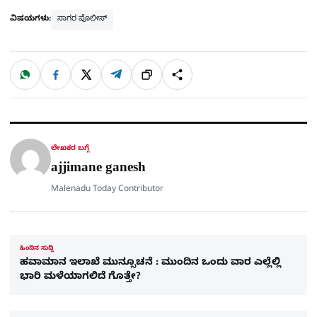
ವಿಷಯಗಳು:
ಸಾಗರ ಪೊಲೀಸ್​
W
F
X
T
ಹಂಚಿಕೊಳ್ಳಿ
ಲಿಂ
S
h
a
e
a
c
l
t
e
e
ಕ್
h
s
b
g
A
o
r
a
p
o
a
p
k
m
r
ಲೇಖಕರ ಬಗ್ಗೆ
e
ajjimane ganesh
Malenadu Today Contributor
ಹಿಂದಿನ ಸುದ್ದಿ
ಹವಾಮಾನ ಇಲಾಖೆ ಮುನ್ಸೂಚನೆ : ಮುಂದಿನ ಒಂದು ವಾರ ಎಲ್ಲೆಲ್ಲಿ
ಭಾರಿ ಮಳೆಯಾಗಲಿದೆ ಗೊತ್ತೇ?