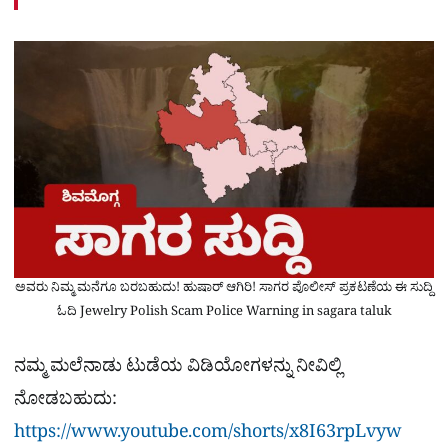
ಅವರು ನಿಮ್ಮ ಮನೆಗೂ ಬರಬಹುದು! ಹುಷಾರ್ ಆಗಿರಿ! ಸಾಗರ ಪೊಲೀಸ್​ ಪ್ರಕಟಣೆಯ ಈ ಸುದ್ದಿ
ಓದಿ Jewelry Polish Scam Police Warning in sagara taluk
ನಮ್ಮ ಮಲೆನಾಡು ಟುಡೆಯ ವಿಡಿಯೋಗಳನ್ನು ನೀವಿಲ್ಲಿ
ನೋಡಬಹುದು:
https://www.youtube.com/shorts/x8I63rpLvyw