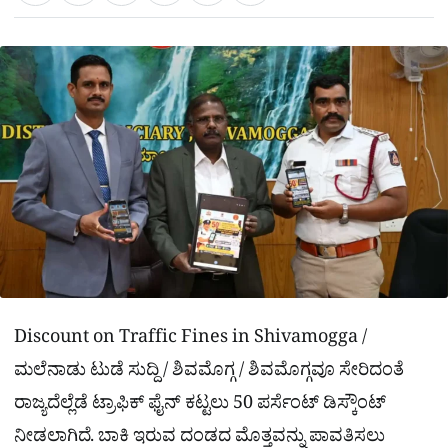
a
c
l
t
e
e
ಕ್
h
s
b
g
A
o
r
a
p
o
a
p
k
m
r
e
Discount on Traffic Fines in Shivamogga /
ಮಲೆನಾಡು ಟುಡೆ ಸುದ್ದಿ / ಶಿವಮೊಗ್ಗ / ಶಿವಮೊಗ್ಗವೂ ಸೇರಿದಂತೆ
ರಾಜ್ಯದೆಲ್ಲೆಡೆ ಟ್ರಾಫಿಕ್ ಫೈನ್​ ಕಟ್ಟಲು 50 ಪರ್ಸೆಂಟ್ ಡಿಸ್ಕೌಂಟ್​
ನೀಡಲಾಗಿದೆ. ಬಾಕಿ ಇರುವ ದಂಡದ ಮೊತ್ತವನ್ನು ಪಾವತಿಸಲು