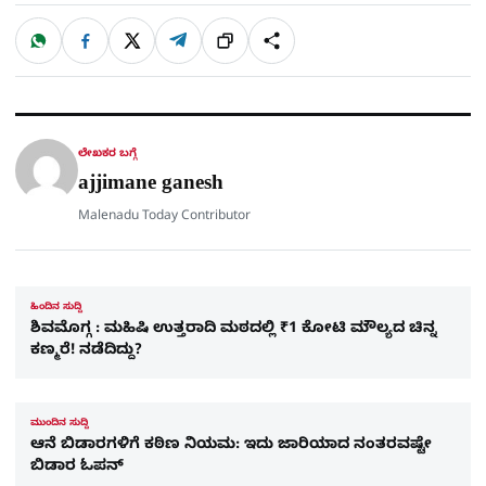
W
F
X
T
ಹಂಚಿಕೊಳ್ಳಿ
ಲಿಂ
S
h
a
e
a
c
l
t
e
e
ಕ್
h
s
b
g
A
o
r
a
p
o
a
p
k
m
r
ಲೇಖಕರ ಬಗ್ಗೆ
e
ajjimane ganesh
Malenadu Today Contributor
ಹಿಂದಿನ ಸುದ್ದಿ
ಶಿವಮೊಗ್ಗ : ಮಹಿಷಿ ಉತ್ತರಾದಿ ಮಠದಲ್ಲಿ ₹1 ಕೋಟಿ ಮೌಲ್ಯದ ಚಿನ್ನ
ಕಣ್ಮರೆ! ನಡೆದಿದ್ದು?
ಮುಂದಿನ ಸುದ್ದಿ
ಆನೆ ಬಿಡಾರಗಳಿಗೆ ಕಠಿಣ ನಿಯಮ: ಇದು ಜಾರಿಯಾದ ನಂತರವಷ್ಟೇ
ಬಿಡಾರ ಓಪನ್​