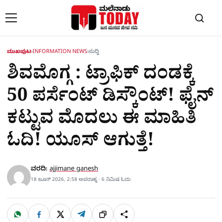
Skip to content
ಮುಖಪುಟ
›
INFORMATION NEWS
›
ಸುದ್ದಿ
ಶಿವಮೊಗ್ಗ : ಟ್ರಾಫಿಕ್​ ದಂಡಕ್ಕೆ
50 ಪರ್ಸೆಂಟ್ ಡಿಸ್ಕೌಂಟ್! ಫೈನ್​
ಕಟ್ಟುವ ಮೊದಲು ಈ ಮಾಹಿತಿ
ಓದಿ! ಯೂಸ್ ಆಗುತ್ತೆ!
ವರದಿ:
ajjimane ganesh
18 ಜೂನ್ 2026, 2:58 ಅಪರಾಹ್ನ · 6 ನಿಮಿಷ ಓದು
W
F
X
T
ಹಂಚಿಕೊಳ್ಳಿ
ಲಿಂ
S
h
a
e