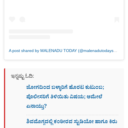
A post shared by MALENADU TODAY (@malenadutodaysmg)
ಇನ್ನಷ್ಟು ಓದಿ:
ಜೋಗದಿಂದ ಬಳ್ಳಾರಿಗೆ ಹೊರಟ ಕುಟುಂಬ;
ಪೊಲೀಸರಿಗೆ ತಿಳಿಯಿತು ವಿಷಯ; ಆಮೇಲೆ
ಏನಾಯ್ತು?
ಶಿವಮೊಗ್ಗದಲ್ಲಿ ಕಂಠೀರವ ಸ್ಟುಡಿಯೋ ಹಾಗೂ ಕಿರು