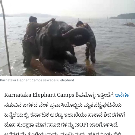
a
p
o
a
p
k
m
r
e
Karnataka Elephant Camps sakrebailu elephant
Karnataka Elephant Camps ಶಿವಮೊಗ್ಗ: ಇತ್ತೀಚೆಗೆ
ಆನೆಗಳ
ನಡುವಿನ ಜಗಳದ ವೇಳೆ ಪ್ರವಾಸಿಯೊಬ್ಬರು ಮೃತಪಟ್ಟಘಟನೆಯ
ಹಿನ್ನೆಲೆಯಲ್ಲಿ, ಕರ್ನಾಟಕ ಅರಣ್ಯ ಇಲಾಖೆಯು ಸಾಕಾನೆ ಶಿಬಿರಗಳಿಗೆ
ಹೊಸ ಸುರಕ್ಷತಾ ಮಾರ್ಗಸೂಚಿಗಳನ್ನು (SOP) ಜಾರಿಗೊಳಿಸಿದೆ.