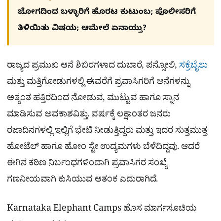
ಜೋಗದಿಂದ ಬಳ್ಳಾರಿಗೆ ಹೊರಟ ಕುಟುಂಬ; ಪೊಲೀಸರಿಗೆ
ತಿಳಿಯಿತು ವಿಷಯ; ಆಮೇಲೆ ಏನಾಯ್ತು?
ರಾಜ್ಯದ ಪ್ರಮುಖ ಆನೆ ಶಿಬಿರಗಳಾದ ದುಬಾರೆ, ಪನ್ಸೋಲಿ,
ಸಕ್ರೆಬೈಲು
ಮತ್ತು ಮತ್ತಿಗೋಡುಗಳಲ್ಲಿ ಈವರೆಗೆ ಪ್ರವಾಸಿಗರಿಗೆ ಆನೆಗಳನ್ನು
ಅತ್ಯಂತ ಹತ್ತಿರದಿಂದ ನೋಡುವ, ಮುಟ್ಟುವ ಹಾಗೂ ಸ್ನಾನ
ಮಾಡಿಸುವ ಅವಕಾಶವಿತ್ತು. ವರ್ಷಕ್ಕೆ ಲಕ್ಷಾಂತರ ಜನರು
ರಜಾದಿನಗಳಲ್ಲಿ ಇಲ್ಲಿಗೆ ಭೇಟಿ ನೀಡುತ್ತಿದ್ದರು ಮತ್ತು ಇದರ ಸುತ್ತಮುತ್ತ
ಹೋಟೆಲ್ ಹಾಗೂ ಹೋಂ ಸ್ಟೇ ಉದ್ಯಮಗಳು ಬೆಳೆದಿದ್ದವು. ಆದರೆ
ಈಗಿನ ಕಠಿಣ ನಿರ್ಬಂಧಗಳಿಂದಾಗಿ ಪ್ರವಾಸಿಗರ ಸಂಖ್ಯೆ
ಗಣನೀಯವಾಗಿ ಕುಸಿಯುವ ಆತಂಕ ಎದುರಾಗಿದೆ.
Karnataka Elephant Camps
ಹೊಸ ಮಾರ್ಗಸೂಚಿಯ