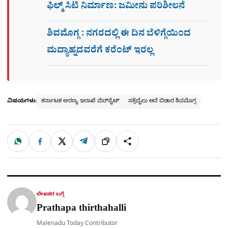
ಫಿಲ್ಮ್ ಸಿಟಿ ನಿರ್ಮಾಣ: ಜಮೀನು ಪರಿಶೀಲನೆ
ಶಿವಮೊಗ್ಗ : ನಗರದಲ್ಲಿ ಈ ದಿನ ಬೆಳಿಗ್ಗೆಯಿಂದ
ಮದ್ಯಾಹ್ನದವರೆಗೆ ಕರೆಂಟ್​ ಇರಲ್ಲ
ವಿಷಯಗಳು:
ಕರ್ನಾಟಕ ಅರಣ್ಯ ಇಲಾಖೆ ವೆಬ್‌ಸೈಟ್
ಸಕ್ರೆಬೈಲು ಆನೆ ಬಿಡಾರ ಶಿವಮೊಗ್ಗ
W
F
X
T
ಹಂಚಿಕೊಳ್ಳಿ
ಲಿಂ
S
h
a
e
a
c
l
t
e
e
ಕ್
h
s
b
g
A
o
r
a
p
o
a
p
k
m
r
ಲೇಖಕರ ಬಗ್ಗೆ
e
Prathapa thirthahalli
Malenadu Today Contributor