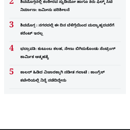
ಶಿವಮೊಗ್ಗದಲ್ಲಿ ಕಂಠೀರವ ಸ್ಟುಡಿಯೋ ಹಾಗೂ ಕಿರು ಫಿಲ್ಮ್ ಸಿಟಿ
ನಿರ್ಮಾಣ: ಜಮೀನು ಪರಿಶೀಲನೆ
ಶಿವಮೊಗ್ಗ : ನಗರದಲ್ಲಿ ಈ ದಿನ ಬೆಳಿಗ್ಗೆಯಿಂದ ಮದ್ಯಾಹ್ನದವರೆಗೆ
ಕರೆಂಟ್​ ಇರಲ್ಲ
ಭದ್ರಾವತಿ: ಕುಟುಂಬ ಕಲಹ, ನೇಣು ಬಿಗಿದುಕೊಂಡು ಸೆಂಟ್ರಿಂಗ್​
ಕಾರ್ಮಿಕ ಆತ್ಮಹತ್ಯೆ
ಕಾಲರ್​​​ ಹಿಡಿದ ವಿಚಾರಕ್ಕಾಗಿ ನಡೀತ ಗಲಾಟೆ : ಕಾಂಗ್ರೆಸ್​
ಕಚೇರಿಯಲ್ಲಿ ನಿನ್ನೆ ನಡೆದಿದ್ದೇನು