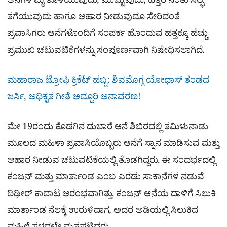
ಆನೆಗಳ ಮೈ ತೊಳೆಯುವುದು, ಮುಟ್ಟುವುದು, ಹತ್ತಿರ ನಿಂತು ಸೆಲ್ಫಿ
ತಗೆಯುವುದು ಹಾಗೂ ಆಹಾರ ನೀಡುವುದೂ ಸೇರಿದಂತೆ
ಪ್ರವಾಸಿಗರು ಆನೆಗಳೊಂದಿಗೆ ಸಂಪರ್ಕ ಹೊಂದುವ ಹತ್ತಕ್ಕೂ ಹೆಚ್ಚು
ಪ್ರಮುಖ ಚಟುವಟಿಕೆಗಳನ್ನು ಸಂಪೂರ್ಣವಾಗಿ ನಿಷೇಧಿಸಲಾಗಿದೆ.
ಮಹಾರಾಜ ಟ್ರೋಫಿ ಕ್ರಿಕೆಟ್ ಹಬ್ಬ: ಶಿವಮೊಗ್ಗ ಯೋಧಾಸ್ ತಂಡದ
ಜರ್ಸಿ, ಅಧಿಕೃತ ಗೀತೆ ಅದ್ದೂರಿ ಅನಾವರಣ!
ಮೇ 19ರಂದು ಕೊಡಗಿನ ದುಬಾರೆ ಆನೆ ಶಿಬಿರದಲ್ಲಿ ತಮಿಳುನಾಡು
ಮೂಲದ ಮಹಿಳಾ ಪ್ರವಾಸಿಯೊಬ್ಬರು ಆನೆಗೆ ಸ್ನಾನ ಮಾಡಿಸುವ ಮತ್ತು
ಆಹಾರ ನೀಡುವ ಚಟುವಟಿಕೆಯಲ್ಲಿ ತೊಡಗಿದ್ದರು. ಈ ಸಂದರ್ಭದಲ್ಲಿ
ಕಂಜನ್ ಮತ್ತು ಮಾರ್ತಾಂಡ ಎಂಬ ಎರಡು ಸಾಕಾನೆಗಳ ನಡುವೆ
ದಿಢೀರ್ ಕಾದಾಟ ಆರಂಭವಾಗಿತ್ತು. ಕಂಜನ್ ಆನೆಯ ದಾಳಿಗೆ ಸಿಲುಕಿ
ಮಾರ್ತಾಂಡ ನೆಲಕ್ಕೆ ಉರುಳಿದಾಗ, ಅದರ ಅಡಿಯಲ್ಲಿ ಸಿಲುಕಿದ