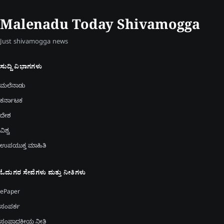
Malenadu Today Shivamogga
Just shivamogga news
ಸುದ್ದಿ ವಿಭಾಗಗಳು
ಮಲೆನಾಡು
ಕರ್ನಾಟಕ
ದೇಶ
ವಿಶ್ವ
ಉಪಯುಕ್ತ ಮಾಹಿತಿ
ಓದುಗರ ಸೇವೆಗಳು ಮತ್ತು ನೀತಿಗಳು
ePaper
ಸಂಪರ್ಕ
ಸಂಪಾದಕೀಯ ನೀತಿ