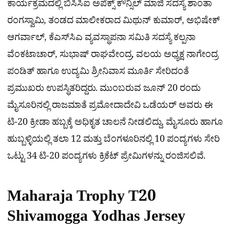
ಕಾರ್ಯಕ್ರಮದಲ್ಲಿ ಬಿಸಿಸಿಐ ಅಪೆಕ್ಸ್ ಕೌನ್ಸಿಲ್ ಮಾಜಿ ಸದಸ್ಯೆ ಶಾಂತಾ
ರಂಗಸ್ವಾಮಿ, ತಂಡದ ಮಾಲೀಕರಾದ ಮಿಥುನ್ ಕುಮಾರ್, ಅಭಿಷೇಕ್
ಆಗರ್ವಾಲ್, ಕೆಎಸ್‌ಸಿಎ ವ್ಯವಸ್ಥಾಪನಾ ಸಮಿತಿ ಸದಸ್ಯೆ ಕಲ್ಪನಾ
ವೆಂಕಟಾಚಾರ್, ಸುಭಾಷ್ ರಾಘವೇಂದ್ರ, ವಲಯ ಅಧ್ಯಕ್ಷ ನಾಗೇಂದ್ರ
ಪಂಡಿತ್ ಹಾಗೂ ಉದ್ಯಮಿ ಶ್ರೀನಿವಾಸ ಮೂರ್ತಿ ಸೇರಿದಂತೆ
ಪ್ರಮುಖರು ಉಪಸ್ಥಿತರಿದ್ದರು. ಮುಂಬರುವ ಜೂನ್ 20 ರಂದು
ಮೈಸೂರಿನಲ್ಲಿ ರಾಜಮಾತೆ ಪ್ರಮೋದಾದೇವಿ ಒಡೆಯರ್ ಅವರು ಈ
ಟಿ-20 ಕ್ರೀಡಾ ಹಬ್ಬಕ್ಕೆ ಅಧಿಕೃತ ಚಾಲನೆ ನೀಡಲಿದ್ದು, ಮೈಸೂರು ಹಾಗೂ
ಹುಬ್ಬಳ್ಳಿಯಲ್ಲಿ ತಲಾ 12 ಮತ್ತು ಬೆಂಗಳೂರಿನಲ್ಲಿ 10 ಪಂದ್ಯಗಳು ಸೇರಿ
ಒಟ್ಟು 34 ಟಿ-20 ಪಂದ್ಯಗಳು ಕ್ರಿಕೆಟ್ ಪ್ರೇಮಿಗಳನ್ನು ರಂಜಿಸಲಿವೆ.
Maharaja Trophy T20
Shivamogga Yodhas Jersey