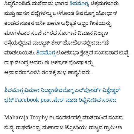
ಸಿದ್ಧಗೊಂಡಿದೆ. ಮಲೆನಾಡು ಭಾಗದ
ಶಿವಮೊಗ್ಗ
, ಚಿಕ್ಕಮಗಳೂರು
ಮತ್ತು ಹಾಸನ ಜಿಲ್ಲೆಗಳನ್ನು ಒಳಗೊಂಡ ಶಿವಮೊಗ್ಗ ಯೋಧಾಸ್
ತಂಡದ ನೂತನ ಜರ್ಸಿ ಹಾಗೂ ಅಧಿಕೃತ ಆಲ್ಬಂ ಗೀತೆಯನ್ನು
ಮಂಗಳವಾರ ಸಂಜೆ ನಗರದ ಸೋಗಾನೆ ವಿಮಾನ ನಿಲ್ದಾಣ
ರಸ್ತೆಯಲ್ಲಿರುವ ಮಲ್ನಾಡ್ ಶೇರ್ ಹೋಟೆಲ್‌ನಲ್ಲಿ ಬಿಡುಗಡೆ
ಮಾಡಲಾಯಿತು.
ಶಿವಮೊಗ್ಗ
ಲೋಕಸಭಾ ಕ್ಷೇತ್ರದ ಸಂಸದರಾದ ಬಿ.ವೈ.
ರಾಘವೇಂದ್ರ ಅವರು ಈ ಆಕರ್ಷಕ ಪೋಷಾಕನ್ನು
ಅನಾವರಣಗೊಳಿಸಿ ತಂಡಕ್ಕೆ ಶುಭ ಹಾರೈಸಿದರು.
ಶಿವಮೊಗ್ಗ ವಿಮಾನ ನಿಲ್ದಾಣಶಿವಮೊಗ್ಗ ಏರ್​ಪೋರ್ಟ್​ ವಿಶ್ವೇಶ್ವರ್​
ಭಟ್​ Facebook post ,ಷೇರ್ ಮಾಡಿ ರಿಪ್ಲೆ ನೀಡಿದ ಸಂಸದ
Maharaja Trophy ಈ ಸಂದರ್ಭದಲ್ಲಿ ಮಾತನಾಡಿದ ಸಂಸದ
ಬಿ.ವೈ. ರಾಘವೇಂದ್ರ, ಮಹಾರಾಜ ಟ್ರೋಫಿಯು ರಾಜ್ಯದ ಗ್ರಾಮೀಣ