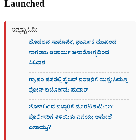
Launched
ಇನ್ನಷ್ಟು ಓದಿ:
ಹೊದಲದ ಸಾಮಾಜಿಕ, ಧಾರ್ಮಿಕ ಮುಖಂಡ
ನಾಗರಾಜ ಆಚಾರ್ಯ ಅನಾರೋಗ್ಯದಿಂದ
ವಿಧಿವಶ
ಗ್ರಾ,ಪಂ ಹೆಸರಲ್ಲಿ ಸೈಬ‌ರ್ ವಂಚನೆಗೆ ಯತ್ನ: ನಿಮ್ಗೂ
ಫೋನ್​ ಬರ್ಬೋದು ಹುಷಾರ್​​
ಜೋಗದಿಂದ ಬಳ್ಳಾರಿಗೆ ಹೊರಟ ಕುಟುಂಬ;
ಪೊಲೀಸರಿಗೆ ತಿಳಿಯಿತು ವಿಷಯ; ಆಮೇಲೆ
ಏನಾಯ್ತು?