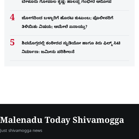
ಬೇಳೂರು ಗೋಪಾಲ ಕೃಷ್ಣ: ಹಾಲಪ್ಪ ಗಂಭೀರ ಆರೋಪ
ಜೋಗದಿಂದ ಬಳ್ಳಾರಿಗೆ ಹೊರಟ ಕುಟುಂಬ; ಪೊಲೀಸರಿಗೆ
ತಿಳಿಯಿತು ವಿಷಯ; ಆಮೇಲೆ ಏನಾಯ್ತು?
ಶಿವಮೊಗ್ಗದಲ್ಲಿ ಕಂಠೀರವ ಸ್ಟುಡಿಯೋ ಹಾಗೂ ಕಿರು ಫಿಲ್ಮ್ ಸಿಟಿ
ನಿರ್ಮಾಣ: ಜಮೀನು ಪರಿಶೀಲನೆ
Malenadu Today Shivamogga
Just shivamogga news