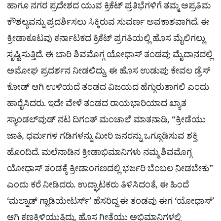
ಹಾಗೂ ನಗರ ಪ್ರದೇಶದ ಯುವ ಕ್ರಿಕೆಟ್ ಪ್ರತಿಭೆಗಳಿಗೆ ತಮ್ಮ ಅಪ್ರತಿಮ
ಕೌಶಲ್ಯವನ್ನು ಪ್ರದರ್ಶಿಸಲು ಸಿಕ್ಕಿರುವ ಸುವರ್ಣ ಅವಕಾಶವಾಗಿದೆ. ಈ
ಕ್ರೀಡಾಕೂಟವು ಕರ್ನಾಟಕದ ಕ್ರಿಕೆಟ್ ಪ್ರಗತಿಯಲ್ಲಿ ಹೊಸ ಮೈಲಿಗಲ್ಲು
ಸೃಷ್ಟಿಸುತ್ತಿದೆ. ಈ ಬಾರಿ ಶಿವಮೊಗ್ಗ ಯೋಧಾಸ್ ತಂಡವು ಮೈದಾನದಲ್ಲಿ
ಅಮೋಘ ಪ್ರದರ್ಶನ ನೀಡಲಿದ್ದು, ಈ ಹೊಸ ಉಡುಪು ಕೇವಲ ಡ್ರೆಸ್
ಕೋಡ್ ಆಗಿ ಉಳಿಯದೆ ತಂಡದ ವಿಜಯದ ಹೆಗ್ಗುರುತಾಗಲಿ ಎಂದು
ಹಾರೈಸಿದರು. ಇದೇ ವೇಳೆ ತಂಡದ ರಾಯಭಾರಿಯಾದ ಖ್ಯಾತ
ಸ್ಯಾಂಡಲ್‌ವುಡ್ ನಟ ದಿಗಂತ್ ಮಂಚಾಲೆ ಮಾತನಾಡಿ, “ಕ್ರೀಡೆಯು
ಜಾತಿ, ಧರ್ಮಗಳ ಗಡಿಗಳನ್ನು ಮೀರಿ ಜನರನ್ನು ಒಗ್ಗೂಡಿಸುವ ಶಕ್ತಿ
ಹೊಂದಿದೆ. ಮಲೆನಾಡಿನ ಕ್ರೀಡಾಭಿಮಾನಿಗಳು ನಮ್ಮ ಶಿವಮೊಗ್ಗ
ಯೋಧಾಸ್ ತಂಡಕ್ಕೆ ಕ್ರೀಡಾಂಗಣದಲ್ಲಿ ಭರ್ಜರಿ ಬೆಂಬಲ ನೀಡಬೇಕು”
ಎಂದು ಕರೆ ನೀಡಿದರು. ಉದ್ಘಾಟಕರು ತಿಳಿಸಿದಂತೆ, ಈ ಹಿಂದೆ
‘ಮಲ್ನಾಡ್ ಗ್ಲಾಡಿಯೇಟರ್ಸ್’ ಹೆಸರಿದ್ದ ಈ ತಂಡವು ಈಗ ‘ಯೋಧಾಸ್’
ಆಗಿ ಕಣಕ್ಕಿಳಿಯುತ್ತಿದ್ದು, ಹೊಸ ಗೀತೆಯು ಅಭಿಮಾನಿಗಳಲ್ಲಿ