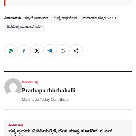
ವಿಷಯಗಳು:
ನವುಲೆ ಕ್ರೀಡಾಂಗಣ
ಬಿ ವೈ ರಾಘವೇಂದ್ರ
ಮಹಾರಾಜ ಟ್ರೋಫಿ ಟಿ೨೦
ಶಿವಮೊಗ್ಗ ಯೋಧಾಸ್ ಜರ್ಸಿ
W
F
X
T
ಹಂಚಿಕೊಳ್ಳಿ
ಲಿಂ
S
h
a
e
a
c
l
t
e
e
ಕ್
h
s
b
g
A
o
r
a
p
o
a
p
k
m
r
ಲೇಖಕರ ಬಗ್ಗೆ
e
Prathapa thirthahalli
Malenadu Today Contributor
ಹಿಂದಿನ ಸುದ್ದಿ
ನನ್ನ ಹೃದಯ ಬಿಜೆಪಿಯಲ್ಲಿದೆ, ದೇಹ ಮಾತ್ರ ಹೊರಗಿದೆ: ಕೆ.ಎಸ್​.