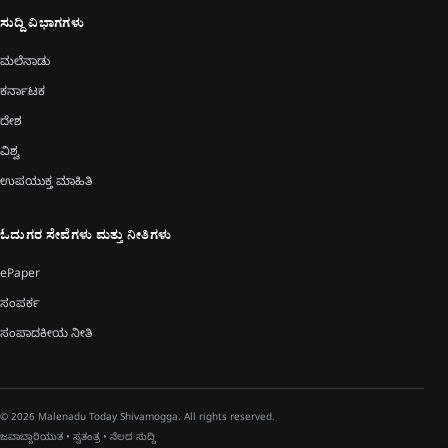
ಸುದ್ದಿ ವಿಭಾಗಗಳು
ಮಲೆನಾಡು
ಕರ್ನಾಟಕ
ದೇಶ
ವಿಶ್ವ
ಉಪಯುಕ್ತ ಮಾಹಿತಿ
ಓದುಗರ ಸೇವೆಗಳು ಮತ್ತು ನೀತಿಗಳು
ePaper
ಸಂಪರ್ಕ
ಸಂಪಾದಕೀಯ ನೀತಿ
© 2026 Malenadu Today Shivamogga. All rights reserved.
ಜವಾಬ್ದಾರಿಯುತ • ಸ್ವತಂತ್ರ • ನೆಲದ ಸುದ್ದಿ