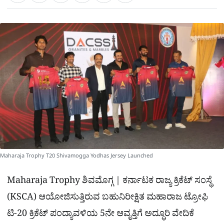
a
c
l
t
e
e
ಕ್
h
s
b
g
A
o
r
a
p
o
a
p
k
m
r
e
Maharaja Trophy T20 Shivamogga Yodhas Jersey Launched
Maharaja Trophy ಶಿವಮೊಗ್ಗ | ಕರ್ನಾಟಕ ರಾಜ್ಯ ಕ್ರಿಕೆಟ್ ಸಂಸ್ಥೆ
(KSCA) ಆಯೋಜಿಸುತ್ತಿರುವ ಬಹುನಿರೀಕ್ಷಿತ ಮಹಾರಾಜ ಟ್ರೋಫಿ
ಟಿ-20 ಕ್ರಿಕೆಟ್ ಪಂದ್ಯಾವಳಿಯ 5ನೇ ಆವೃತ್ತಿಗೆ ಅದ್ಧೂರಿ ವೇದಿಕೆ