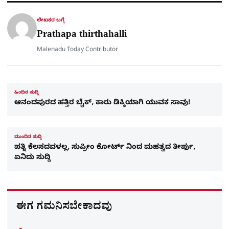
a
p
k
m
r
ಲೇಖಕರ ಬಗ್ಗೆ
e
Prathapa thirthahalli
Malenadu Today Contributor
ಹಿಂದಿನ ಸುದ್ದಿ
ಆನಂದಪುರದ ಹತ್ತಿರ ಬೈಕ್, ಕಾರು ಡಿಕ್ಕಿಯಾಗಿ ಯುವಕ ಸಾವು!
ಮುಂದಿನ ಸುದ್ದಿ
ಪತ್ನಿ ಕೆಲಸದವಳಲ್ಲ, ಸುಪ್ರೀಂ ಕೋರ್ಟ್​ ನಿಂದ ಮಹತ್ವದ ತೀರ್ಪು,
ಏನಿದು ಸುದ್ದಿ
ಈಗ ಗಮನಿಸಬೇಕಾದವು