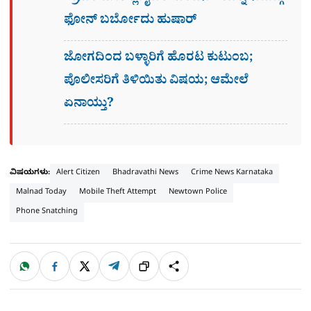
ಫೋನ್​ ಬರ್ಬೋದು ಹುಷಾರ್​​
ಜೋಗದಿಂದ ಬಳ್ಳಾರಿಗೆ ಹೊರಟ ಕುಟುಂಬ;
ಪೊಲೀಸರಿಗೆ ತಿಳಿಯಿತು ವಿಷಯ; ಆಮೇಲೆ
ಏನಾಯ್ತು?
ವಿಷಯಗಳು:
Alert Citizen
Bhadravathi News
Crime News Karnataka
Malnad Today
Mobile Theft Attempt
Newtown Police
Phone Snatching
W
F
X
T
ಹಂಚಿಕೊಳ್ಳಿ
ಲಿಂ
S
h
a
e
a
c
l
t
e
e
ಕ್
h
s
b
g
A
o
r
p
o
a