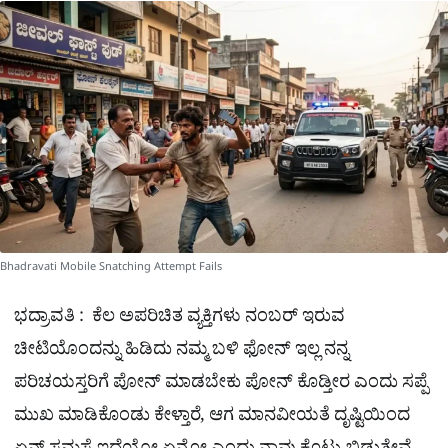
a
p
o
a
p
k
m
r
e
Bhadravati Mobile Snatching Attempt Fails
ಭದ್ರಾವತಿ : ಕೆಲ ಅಪರಿಚಿತ ವ್ಯಕ್ತಿಗಳು ನಂಬರ್​​ ಇರುವ
ಚೀಟಿಯೊಂದನ್ನು ಹಿಡಿದು ನಮ್ಮ ಬಳಿ ಫೋನ್​ ಇಲ್ಲ ನನ್ನ
ಪರಿಚಯಸ್ತರಿಗೆ ಪೋನ್​ ಮಾಡಬೇಕು ಪೋನ್ ಕೊಡ್ತೀರ ಎಂದು ಸಪ್ಪೆ
ಮುಖ ಮಾಡಿಕೊಂಡು ಕೇಳ್ತಾರೆ, ಆಗ ಮಾನವೀಯತೆ ದೃಷ್ಟಿಯಿಂದ