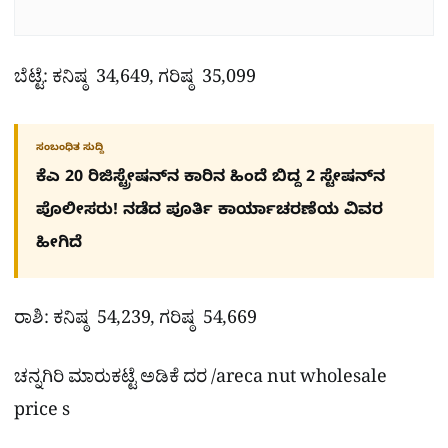
ಬೆಟ್ಟೆ: ಕನಿಷ್ಠ 34,649, ಗರಿಷ್ಠ 35,099
ಸಂಬಂಧಿತ ಸುದ್ದಿ
ಕೆಎ 20 ರಿಜಿಸ್ಟ್ರೇಷನ್​ನ ಕಾರಿನ ಹಿಂದೆ ಬಿದ್ದ 2 ಸ್ಟೇಷನ್​ನ
ಪೊಲೀಸರು! ನಡೆದ ಪೂರ್ತಿ ಕಾರ್ಯಾಚರಣೆಯ ವಿವರ
ಹೀಗಿದೆ
ರಾಶಿ: ಕನಿಷ್ಠ 54,239, ಗರಿಷ್ಠ 54,669
ಚನ್ನಗಿರಿ ಮಾರುಕಟ್ಟೆ ಅಡಿಕೆ ದರ /areca nut wholesale
price s