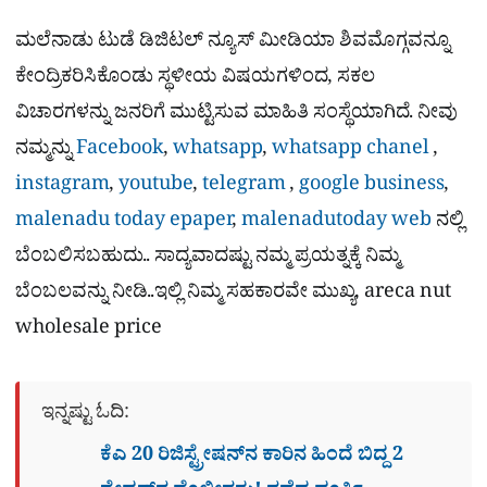
ಮಲೆನಾಡು ಟುಡೆ ಡಿಜಿಟಲ್ ನ್ಯೂಸ್ ಮೀಡಿಯಾ ಶಿವಮೊಗ್ಗವನ್ನೂ
ಕೇಂದ್ರಿಕರಿಸಿಕೊಂಡು ಸ್ಥಳೀಯ ವಿಷಯಗಳಿಂದ, ಸಕಲ
ವಿಚಾರಗಳನ್ನು ಜನರಿಗೆ ಮುಟ್ಟಿಸುವ ಮಾಹಿತಿ ಸಂಸ್ಥೆಯಾಗಿದೆ. ನೀವು
ನಮ್ಮನ್ನು
Facebook
,
whatsapp
,
whatsapp chanel
,
instagram
,
youtube
,
telegram
,
google business
,
malenadu today epaper
,
malenadutoday web
ನಲ್ಲಿ
ಬೆಂಬಲಿಸಬಹುದು.. ಸಾದ್ಯವಾದಷ್ಟು ನಮ್ಮ ಪ್ರಯತ್ನಕ್ಕೆ ನಿಮ್ಮ
ಬೆಂಬಲವನ್ನು ನೀಡಿ..ಇಲ್ಲಿ ನಿಮ್ಮ ಸಹಕಾರವೇ ಮುಖ್ಯ, areca nut
wholesale price
ಇನ್ನಷ್ಟು ಓದಿ:
ಕೆಎ 20 ರಿಜಿಸ್ಟ್ರೇಷನ್​ನ ಕಾರಿನ ಹಿಂದೆ ಬಿದ್ದ 2