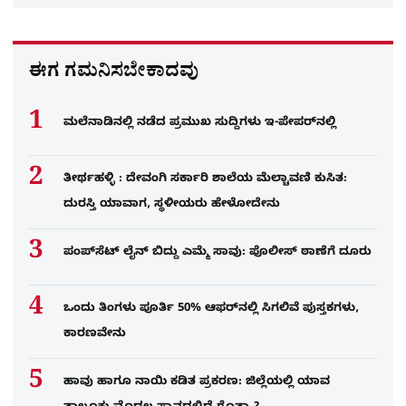
ಈಗ ಗಮನಿಸಬೇಕಾದವು
ಮಲೆನಾಡಿನಲ್ಲಿ ನಡೆದ ಪ್ರಮುಖ ಸುದ್ದಿಗಳು ಇ-ಪೇಪರ್​​​​ನಲ್ಲಿ
ತೀರ್ಥಹಳ್ಳಿ : ದೇವಂಗಿ ಸರ್ಕಾರಿ ಶಾಲೆಯ ಮೆಲ್ಚಾವಣಿ ಕುಸಿತ:
ದುರಸ್ತಿ ಯಾವಾಗ, ಸ್ಥಳೀಯರು ಹೇಳೋದೇನು
ಪಂಪ್‌ಸೆಟ್ ಲೈನ್ ಬಿದ್ದು ಎಮ್ಮೆ ಸಾವು: ಪೊಲೀಸ್ ಠಾಣೆಗೆ ದೂರು
ಒಂದು ತಿಂಗಳು ಪೂರ್ತಿ 50% ಆಫರ್​ನಲ್ಲಿ ಸಿಗಲಿವೆ ಪುಸ್ತಕಗಳು,
ಕಾರಣವೇನು
ಹಾವು ಹಾಗೂ ನಾಯಿ ಕಡಿತ ಪ್ರಕರಣ: ಜಿಲ್ಲೆಯಲ್ಲಿ ಯಾವ