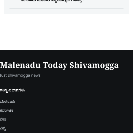
ತಾಲೂಕು ಮೊದಲ ಸ್ಥಾನದಲ್ಲಿದೆ ಗೊತ್ತಾ ?
Malenadu Today Shivamogga
Just shivamogga news
ಸುದ್ದಿ ವಿಭಾಗಗಳು
ಮಲೆನಾಡು
ಕರ್ನಾಟಕ
ದೇಶ
ವಿಶ್ವ