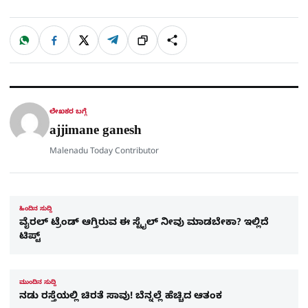
W
F
X
T
ಹಂಚಿಕೊಳ್ಳಿ
ಲಿಂ
S
h
a
e
a
c
l
t
e
e
ಕ್
h
s
b
g
A
o
r
a
p
o
a
p
k
m
r
ಲೇಖಕರ ಬಗ್ಗೆ
e
ajjimane ganesh
Malenadu Today Contributor
ಹಿಂದಿನ ಸುದ್ದಿ
ವೈರಲ್ ಟ್ರೆಂಡ್ ಆಗ್ತಿರುವ ಈ ಸ್ಟೈಲ್ ನೀವು ಮಾಡಬೇಕಾ? ಇಲ್ಲಿದೆ
ಟಿಪ್ಟ್
ಮುಂದಿನ ಸುದ್ದಿ
ನಡು ರಸ್ತೆಯಲ್ಲಿ ಚಿರತೆ ಸಾವು! ಬೆನ್ನಲ್ಲೆ ಹೆಚ್ಚಿದ ಆತಂಕ