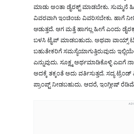
ಮಾಡು ಅಂತಾ ಡೈರಕ್ಟ್ ಮಾಡಬೇಕು. ಸುಮ್ಮನೆ ಹ
ವಿವರವಾಗಿ ಇಂಚಿಂಚು ವಿವರಿಸಬೇಕು. ಹಾಗೆ 
ಆಡುತ್ತದೆ. ಆಗ ಮತ್ತೆ ಹಾಗಲ್ಲ ಹೀಗೆ ಎಂದು ಡೈ
ಬಳಸಿ ಟೈಪ್ ಮಾಡಬಹುದು. ಅಥವಾ ವಾಯ್ಸ್ ಟು ಟ
ಬಹುತೇಕರಿಗೆ ಸಮಸ್ಯೆಯಾಗುತ್ತಿರುವುದು ಇಲ್ಲಿ
ಎನ್ನುವುದು. ಸೂಕ್ಷ್ಮ ಅರ್ಥಮಾಡಿಕೊಳ್ಳಿ ಎಐಗೆ 
ಅದಕ್ಕೆ ತಕ್ಕಂತೆ ಅದು ವರ್ತಿಸುತ್ತದೆ.
ಸದ್ಯ ಟ್ರೆಂಡ
ಪ್ರಾಂಪ್ಟ್ ನೀಡಬಹುದು. ಆದರೆ, ಇಂಗ್ಲೀಷ್​ ರೆಡಿಮೆಡ
AD