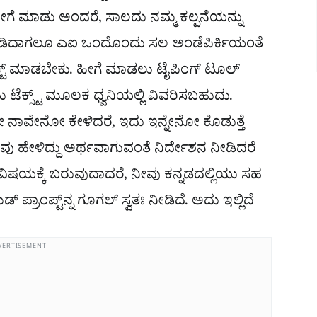
ೀಗೆ ಮಾಡು ಅಂದರೆ, ಸಾಲದು ನಮ್ಮ ಕಲ್ಪನೆಯನ್ನು
ನೀಡಿದಾಗಲೂ ಎಐ ಒಂದೊಂದು ಸಲ ಅಂಡೆಪಿರ್ಕಿಯಂತೆ
ರಕ್ಟ್ ಮಾಡಬೇಕು. ಹೀಗೆ ಮಾಡಲು ಟೈಪಿಂಗ್ ಟೂಲ್​
ೆಕ್ಸ್ಟ್​ ಮೂಲಕ ಧ್ವನಿಯಲ್ಲಿ ವಿವರಿಸಬಹುದು.
ಯೇ ನಾವೇನೋ ಕೇಳಿದರೆ, ಇದು ಇನ್ನೇನೋ ಕೊಡುತ್ತೆ
ನಾವು ಹೇಳಿದ್ದು ಅರ್ಥವಾಗುವಂತೆ ನಿರ್ದೇಶನ ನೀಡಿದರೆ
್​ ವಿಷಯಕ್ಕೆ ಬರುವುದಾದರೆ, ನೀವು ಕನ್ನಡದಲ್ಲಿಯು ಸಹ
್ ಪ್ರಾಂಪ್ಟ್​ನ್ನ ಗೂಗಲ್ ಸ್ವತಃ ನೀಡಿದೆ. ಅದು ಇಲ್ಲಿದೆ
VERTISEMENT