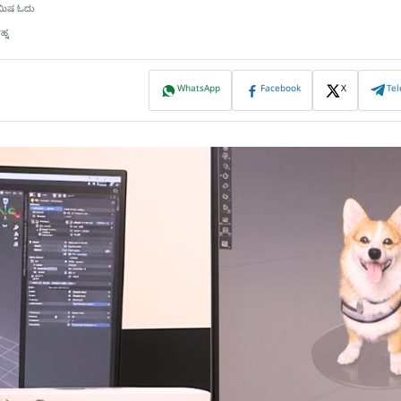
ನಿಮಿಷ ಓದು
ಹ್ನ
WhatsApp
Facebook
X
Te