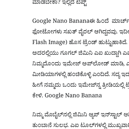
ಮಾಡಬೇಕಾ? ಇಲ್ಲಿದೆ ಟಿಪ್ಟ್
Google Nano Bananaಈ ಹಿಂದೆ ಮಾರ್ಚ್‌ನಲ
ಫೋಟೋಗಳು ಸಖತ್ ವೈರಲ್ ಆಗಿದ್ದವವು. ಇದ
Flash Image) ಹೊಸ ಟ್ರೆಂಡ್ ಹುಟ್ಟುಹಾಕಿದೆ. 
ಅದರಲ್ಲಿಯು ಗೂಗಲ್​​ ಜಿಮಿನಿ ಎಐ ಖುದ್ದಾಗಿ ಎ
ನಿಮ್ಮದೊಂದು ಇಮೇಜ್ ಅಪ್​ಲೋಡ್ ಮಾಡಿ, ಎ
ಮೀಡಿಯಾಗಳಲ್ಲಿ ಹಂಚಿಕೊಳ್ಳಿ ಎಂದಿದೆ. ಸದ್ಯ ಇದು ದ
ಹೀಗೆ ನಮ್ಮದು ಒಂದು ಇಮೇಜ್​ನ್ನ ತ್ರೀಡಿಯಲ್ಲಿ
ಕೇಳಿ. Google Nano Banana
ನಿಮ್ಮ ಮೊಬೈಲ್​ನಲ್ಲಿ ಜಿಮಿನಿ ಆ್ಯಪ್ ಇನ್​ಸ್ಟಾಲ್
ತುಂಬಾನೆ ಸುಲಭ. ಎಐ ಟೂಲ್​ಗಳಲ್ಲಿ ಮುಖ್ಯವಾಗಿ