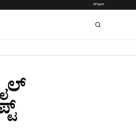
ePaper
S
ಟೈಲ್
್ಟ್