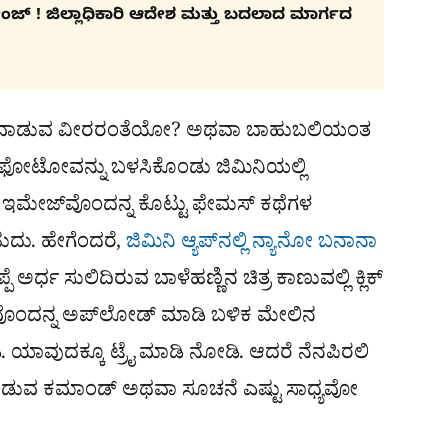
ಚೇಂಜ್ ! ಜಿಲ್ಲಾಧಿಕಾರಿ ಆದೇಶ ಮತ್ತು ಬದಲಾದ ಮಾರ್ಗದ
್ಲಿ ಆಟವಾಡುವ ವೀರರಂತೆಯೋ? ಅಥವಾ ಬಾಹುಬಲಿಯಂತ
ೆ ಫೋಟೋವನ್ನು ಬಳಸಿಕೊಂಡು ಜಿಮಿನಿಯಲ್ಲಿ
ೇ ಇಮೇಜ್​ವೊಂದನ್ನ ಕೊಟ್ಟು ಫೇಮಸ್​ ಕಥೆಗಳ
ಬಹುದು. ಹೇಗೆಂದರೆ,
ಜಿಮಿನಿ ಆ್ಯಪ್​ನಲ್ಲಿ
ನ್ಯಾನೋ ಬನಾನಾ
ಪೆ ಅರ್ಧ ಸುಲಿದಿರುವ ಬಾಳೆಹಣ್ಣಿನ ಚಿತ್ರ ಕಾಣುವಲ್ಲಿ ಕ್ಲಿಕ್
ವೊಂದನ್ನ ಅಪ್​ಲೋಡ್ ಮಾಡಿ ಬಳಿಕ ಮೇಲಿನ
. ಯಾವುದಕ್ಕೂ ಟ್ರೈ ಮಾಡಿ ನೋಡಿ. ಆದರೆ ನೆನಪಿರಲಿ
ವು ಕೊಡುವ ಕಮಾಂಡ್ ಅಥವಾ ಸೂಚನೆ ಎಷ್ಟು ಸಾಧ್ಯವೋ