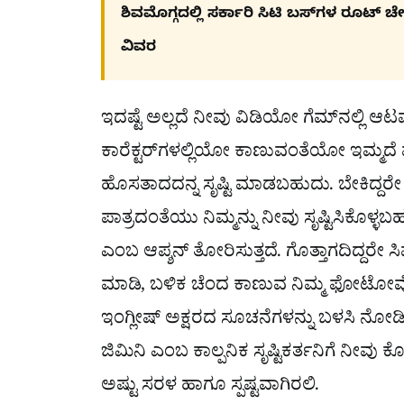
ಶಿವಮೊಗ್ಗದಲ್ಲಿ ಸರ್ಕಾರಿ ಸಿಟಿ ಬಸ್​ಗಳ ರೂಟ್ 
ವಿವರ
ಇದಷ್ಟೆ ಅಲ್ಲದೆ ನೀವು ವಿಡಿಯೋ ಗೆಮ್​ನಲ
ಕಾರೆಕ್ಟರ್​ಗಳಲ್ಲಿಯೋ ಕಾಣುವಂತೆಯೋ ಇಮ್ಮದ
ಹೊಸತಾದದನ್ನ ಸೃಷ್ಟಿ ಮಾಡಬಹುದು. ಬೇಕಿದ್ದರ
ಪಾತ್ರದಂತೆಯು ನಿಮ್ಮನ್ನು ನೀವು ಸೃಷ್ಟಿಸಿಕೊಳ್ಳ
ಎಂಬ ಆಪ್ಶನ್​ ತೋರಿಸುತ್ತದೆ. ಗೊತ್ತಾಗದಿದ್ದರೇ ಸಿಪ್
ಮಾಡಿ, ಬಳಿಕ ಚೆಂದ ಕಾಣುವ ನಿಮ್ಮ ಫೋಟೋ
ಇಂಗ್ಲೀಷ್ ಅಕ್ಷರದ ಸೂಚನೆಗಳನ್ನು ಬಳಸಿ ನೋಡಿ
ಜಿಮಿನಿ ಎಂಬ ಕಾಲ್ಪನಿಕ ಸೃಷ್ಟಿಕರ್ತನಿಗೆ ನೀ
ಅಷ್ಟು ಸರಳ ಹಾಗೂ ಸ್ಪಷ್ಟವಾಗಿರಲಿ.