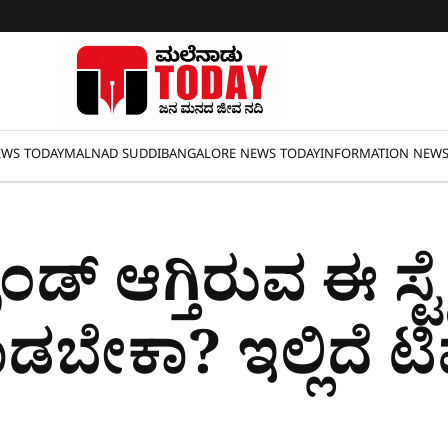
WS TODAY
MALNAD SUDDI
BANGALORE NEWS TODAY
INFORMATION NEW
ೆಂಡ್ ಆಗ್ತಿರುವ ಈ ಸ್
ಬೇಕಾ? ಇಲ್ಲಿದೆ ಟಿಪ