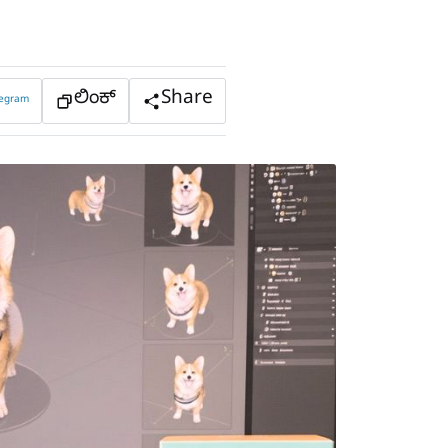
ಲಿಂಕ್
Share
legram