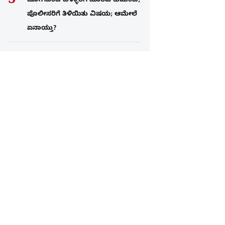
ಜೋಗದಿಂದ ಬಳ್ಳಾರಿಗೆ ಹೊರಟ ಕುಟುಂಬ;
ಪೊಲೀಸರಿಗೆ ತಿಳಿಯಿತು ವಿಷಯ; ಆಮೇಲೆ
ಏನಾಯ್ತು?