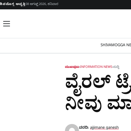
Skip to content
ಶಿವಮೊಗ್ಗ ಆವೃತ್ತಿ
08 ಆಗಷ್ಟ್ 2026, ಶನಿವಾರ
SHIVAMOGGA NE
ಮುಖಪುಟ
›
INFORMATION NEWS
›
ಸುದ್ದಿ
ವೈರಲ್ ಟ್ರ
ನೀವು ಮಾಡ
ವರದಿ:
ajjimane ganesh