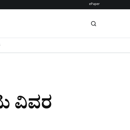
ePaper
S
ಟು ವಿವರ