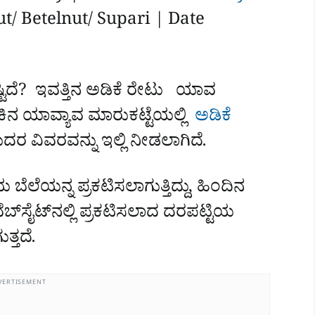
/ Betelnut/ Supari | Date
ಟಿದೆ? ಇವತ್ತಿನ ಅಡಿಕೆ ರೇಟು ಯಾವ
್ಲೂಕಿನ ಯಾವ್ಯಾವ ಮಾರುಕಟ್ಟೆಯಲ್ಲಿ
ಅಡಿಕೆ
ಂಬುದರ ವಿವರವನ್ನು ಇಲ್ಲಿ ನೀಡಲಾಗಿದೆ.
ಬೆಲೆಯನ್ನ ಪ್ರಕಟಿಸಲಾಗುತ್ತಿದ್ದು, ಹಿಂದಿನ
ಬ್‌ಸೈಟ್‌ನಲ್ಲಿ ಪ್ರಕಟಿಸಲಾದ ದರಪಟ್ಟಿಯ
ತ್ತದೆ.
VERTISEMENT