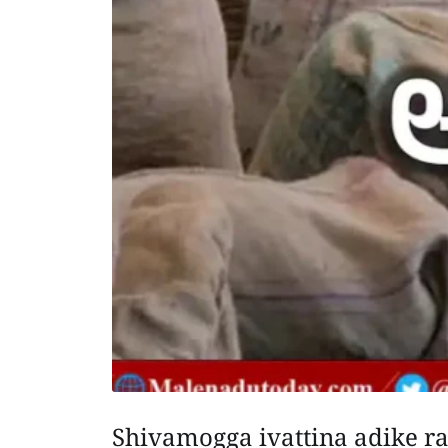
Shivamogga ivattina adike ra