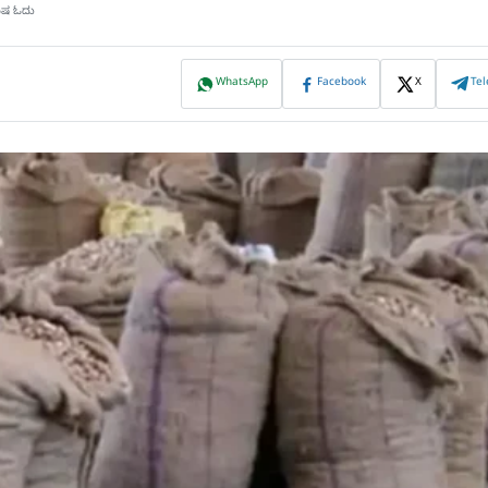
ಮಿಷ ಓದು
WhatsApp
Facebook
X
Te