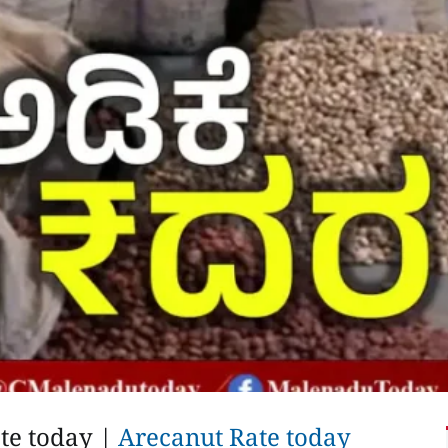
te today |
Arecanut Rate today