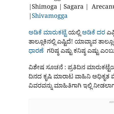
|Shimoga | Sagara | Arecanut
|
Shivamogga
ಅಡಿಕೆ ಮಾರುಕಟ್ಟೆ
ಯಲ್ಲಿ
ಅಡಿಕೆ ದರ
ಎಷ್
ತಾಲ್ಲೂಕಿನಲ್ಲಿ ಎಷ್ಟಿದೆ! ಯಾವ್ಯಾವ ತಾಲ
ಧಾರಣೆ
ಗರಿಷ್ಠ ಎಷ್ಟು ಕನಿಷ್ಠ ಎಷ್ಟು ಎ
ವಿಶೇಷ ಸೂಚನೆ : ಪ್ರತಿದಿನ ಮಾರುಕಟ್ಟೆಯ 
ದಿನದ ಕೃಷಿ ಮಾರಾಟ ವಾಹಿನಿ ಅಧಿಕೃತ ವೆ
ವಿವರವನ್ನು ಮಾಹಿತಿಗಾಗಿ ಇಲ್ಲಿ ನೀಡಲಾಗು
AD