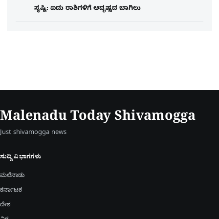
ಸೃಷ್ಟಿ: ಐದು ರಾಶಿಗಳಿಗೆ ಅದೃಷ್ಟದ ಬಾಗಿಲು
Malenadu Today Shivamogga
Just shivamogga news
ಸುದ್ದಿ ವಿಭಾಗಗಳು
ಮಲೆನಾಡು
ಕರ್ನಾಟಕ
ದೇಶ