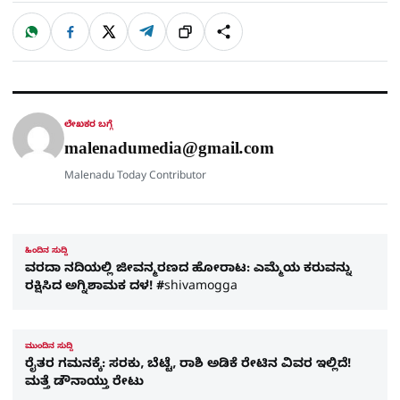
W
F
X
T
ಹಂಚಿಕೊಳ್ಳಿ
ಲಿಂ
S
h
a
e
a
c
l
t
e
e
ಕ್
h
s
b
g
A
o
r
a
p
o
a
p
k
m
r
ಲೇಖಕರ ಬಗ್ಗೆ
e
malenadumedia@gmail.com
Malenadu Today Contributor
ಹಿಂದಿನ ಸುದ್ದಿ
ವರದಾ ನದಿಯಲ್ಲಿ ಜೀವನ್ಮರಣದ ಹೋರಾಟ: ಎಮ್ಮೆಯ ಕರುವನ್ನು
ರಕ್ಷಿಸಿದ ಅಗ್ನಿಶಾಮಕ ದಳ! #shivamogga
ಮುಂದಿನ ಸುದ್ದಿ
ರೈತರ ಗಮನಕ್ಕೆ: ಸರಕು, ಬೆಟ್ಟೆ, ರಾಶಿ ಅಡಿಕೆ ರೇಟಿನ ವಿವರ ಇಲ್ಲಿದೆ!
ಮತ್ತೆ ಡೌನಾಯ್ತು ರೇಟು