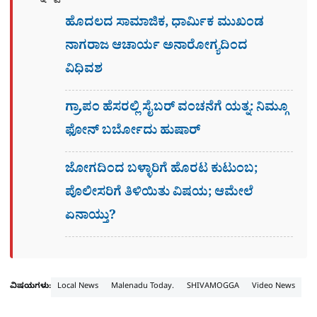
ಹೊದಲದ ಸಾಮಾಜಿಕ, ಧಾರ್ಮಿಕ ಮುಖಂಡ
ನಾಗರಾಜ ಆಚಾರ್ಯ ಅನಾರೋಗ್ಯದಿಂದ
ವಿಧಿವಶ
ಗ್ರಾ,ಪಂ ಹೆಸರಲ್ಲಿ ಸೈಬ‌ರ್ ವಂಚನೆಗೆ ಯತ್ನ: ನಿಮ್ಗೂ
ಫೋನ್​ ಬರ್ಬೋದು ಹುಷಾರ್​​
ಜೋಗದಿಂದ ಬಳ್ಳಾರಿಗೆ ಹೊರಟ ಕುಟುಂಬ;
ಪೊಲೀಸರಿಗೆ ತಿಳಿಯಿತು ವಿಷಯ; ಆಮೇಲೆ
ಏನಾಯ್ತು?
ವಿಷಯಗಳು:
Local News
Malenadu Today.
SHIVAMOGGA
Video News