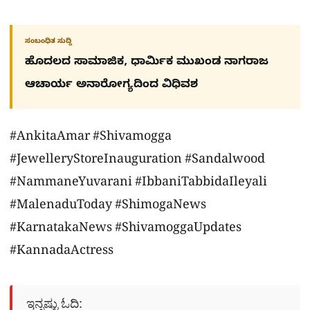
ಸಂಬಂಧಿತ ಸುದ್ದಿ
ಹೊದಲದ ಸಾಮಾಜಿಕ, ಧಾರ್ಮಿಕ ಮುಖಂಡ ನಾಗರಾಜ
ಆಚಾರ್ಯ ಅನಾರೋಗ್ಯದಿಂದ ವಿಧಿವಶ
#AnkitaAmar #Shivamogga
#JewelleryStoreInauguration #Sandalwood
#NammaneYuvarani #IbbaniTabbidaIleyali
#MalenaduToday #ShimogaNews
#KarnatakaNews #ShivamoggaUpdates
#KannadaActress
ಇನ್ನಷ್ಟು ಓದಿ: