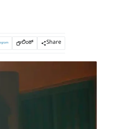
ಲಿಂಕ್
Share
legram