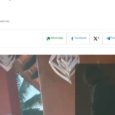
ಿಮಿಷ ಓದು
WhatsApp
Facebook
X
Te