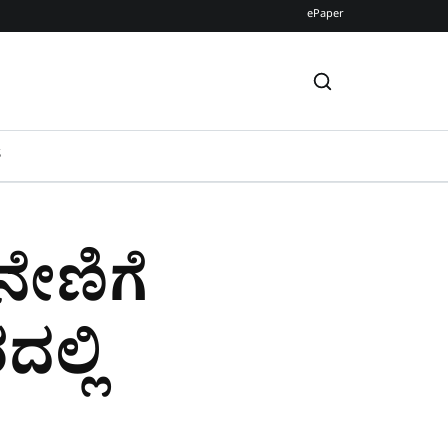
ePaper
S
ನೇಣಿಗೆ
ಲ್ಲಿ