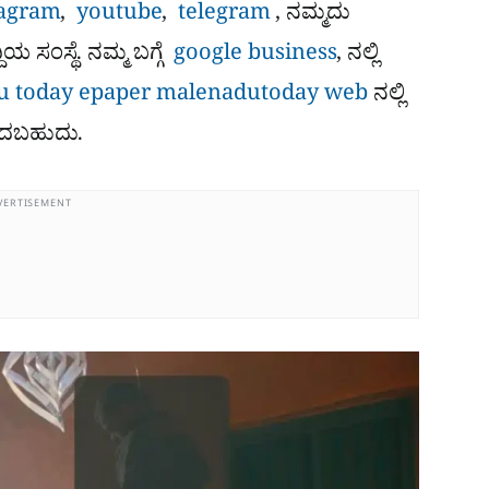
tagram
,
youtube
,
telegram
, ನಮ್ಮದು
ಿಯ ಸಂಸ್ಥೆ. ನಮ್ಮ ಬಗ್ಗೆ
google business
, ನಲ್ಲಿ
 today epaper
malenadutoday web
ನಲ್ಲಿ
 ಓದಬಹುದು.
VERTISEMENT