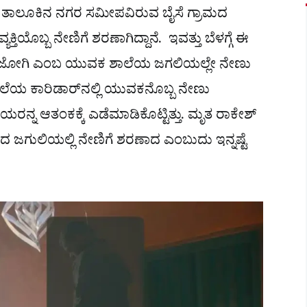
ರ ತಾಲೂಕಿನ ನಗರ ಸಮೀಪವಿರುವ ಬೈಸೆ ಗ್ರಾಮದ
ತಿಯೊಬ್ಬ ನೇಣಿಗೆ ಶರಣಾಗಿದ್ದಾನೆ. ಇವತ್ತು ಬೆಳಗ್ಗೆ ಈ
ೇಶ್ ಜೋಗಿ ಎಂಬ ಯುವಕ ಶಾಲೆಯ ಜಗಲಿಯಲ್ಲೇ ನೇಣು
ಶಾಲೆಯ ಕಾರಿಡಾರ್‌ನಲ್ಲಿ ಯುವಕನೊಬ್ಬ ನೇಣು
ಳೀಯರನ್ನ ಆತಂಕಕ್ಕೆ ಎಡೆಮಾಡಿಕೊಟ್ಟಿತ್ತು. ಮೃತ ರಾಕೇಶ್
ಗುಲಿಯಲ್ಲಿ ನೇಣಿಗೆ ಶರಣಾದ ಎಂಬುದು ಇನ್ನಷ್ಟೆ