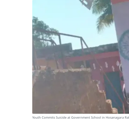
Youth Commits Suicide at Government School in Hosanagara Rak