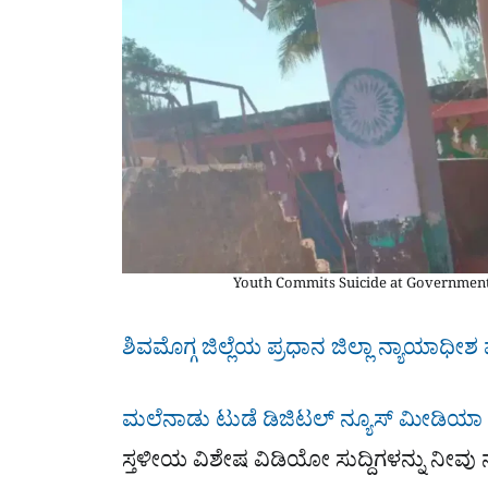
Youth Commits Suicide at Government
ಶಿವಮೊಗ್ಗ ಜಿಲ್ಲೆಯ ಪ್ರಧಾನ ಜಿಲ್ಲಾ ನ್ಯಾಯಾ
ಮಲೆನಾಡು ಟುಡೆ ಡಿಜಿಟಲ್ ನ್ಯೂಸ್ ಮೀಡಿಯಾ
ಸ್ತಳೀಯ ವಿಶೇಷ ವಿಡಿಯೋ ಸುದ್ದಿಗಳನ್ನು ನೀ