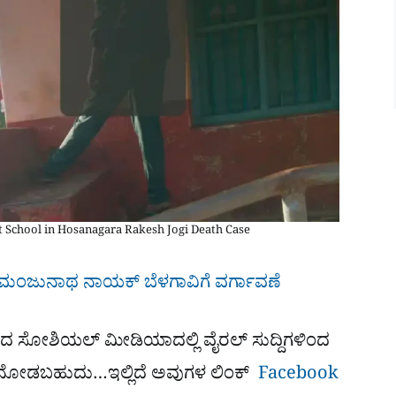
 School in Hosanagara Rakesh Jogi Death Case
ಧೀಶ ಮಂಜುನಾಥ ನಾಯಕ್ ಬೆಳಗಾವಿಗೆ ವರ್ಗಾವಣೆ
ದ ಸೋಶಿಯಲ್​ ಮೀಡಿಯಾದಲ್ಲಿ ವೈರಲ್​ ಸುದ್ದಿಗಳಿಂದ
ವು ನೋಡಬಹುದು…ಇಲ್ಲಿದೆ ಅವುಗಳ ಲಿಂಕ್
Facebook