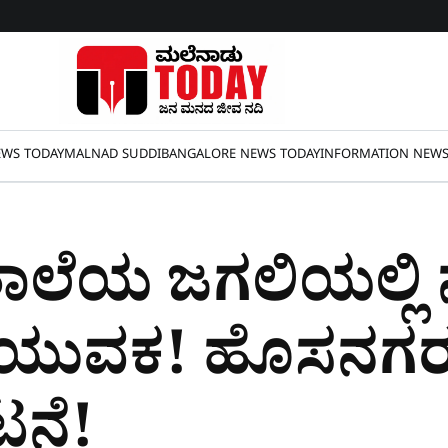
WS TODAY
MALNAD SUDDI
BANGALORE NEWS TODAY
INFORMATION NEW
ಶಾಲೆಯ ಜಗಲಿಯಲ್ಲಿ 
ಯುವಕ! ಹೊಸನಗರದ
ನೆ!