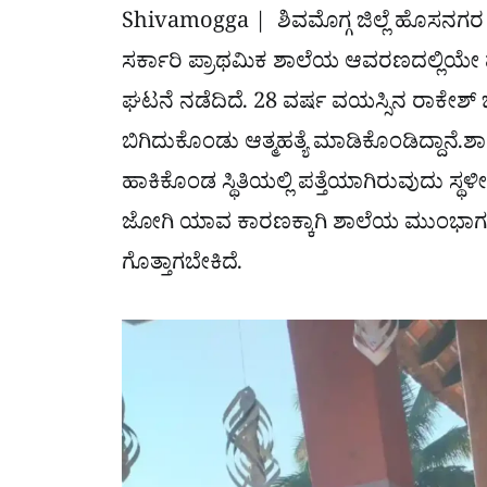
Shivamogga | ಶಿವಮೊಗ್ಗ ಜಿಲ್ಲೆ ಹೊಸನಗ
ಸರ್ಕಾರಿ ಪ್ರಾಥಮಿಕ ಶಾಲೆಯ ಆವರಣದಲ್ಲಿಯೇ ವ್ಯಕ್
ಘಟನೆ ನಡೆದಿದೆ. 28 ವರ್ಷ ವಯಸ್ಸಿನ ರಾಕ
ಬಿಗಿದುಕೊಂಡು ಆತ್ಮಹತ್ಯೆ ಮಾಡಿಕೊಂಡಿದ್ದಾನೆ.
ಹಾಕಿಕೊಂಡ ಸ್ಥಿತಿಯಲ್ಲಿ ಪತ್ತೆಯಾಗಿರುವುದು ಸ್ಥ
ಜೋಗಿ ಯಾವ ಕಾರಣಕ್ಕಾಗಿ ಶಾಲೆಯ ಮುಂಭಾಗದ ಜ
ಗೊತ್ತಾಗಬೇಕಿದೆ.