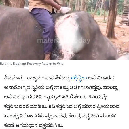
e
Balanna Elephant Recovery Return to Wild
ಶಿವಮೊಗ್ಗ : ರಾಜ್ಯದ ಗಮನ ಸೆಳೆದಿದ್ದ
ಸಕ್ರೆಬೈಲು
ಆನೆ ಬಿಡಾರದ
ಅನಾರೋಗ್ಯದ ಸ್ಥಿತಿಯ ಬಗ್ಗೆ ಸಾಕಷ್ಟು ಚರ್ಚೆಗಳಾಗಿದ್ದವು. ಬಾಲಣ್ಣ
ಆನೆ ಬಲ ಭಾಗದ ಕಿವಿ ಗ್ಯಾಂಗ್ರಿನ್ ಸ್ಥಿತಿ ಗೆ ತಲುಪಿ. ಕಿವಿಯನ್ನೇ
ಕತ್ತರಿಸುವಂತೆ ಮಾಡಿತು. ಕಿವಿ ಕತ್ತರಿಸಿದ ಬಗ್ಗೆ ಪರಿಸರ ಪ್ರೀಯರಿಂದ
ಸಾಕಷ್ಟು ವಿರೋಧಗಳು ವ್ಯಕ್ತವಾದವು.ಕೇಂದ್ರ ವನ್ಯಜೀವಿ ಮಂಡಳಿ
ಕೂಡ ಅಸಮಧಾನ ವ್ಯಕ್ತಪಡಿಸಿತು.