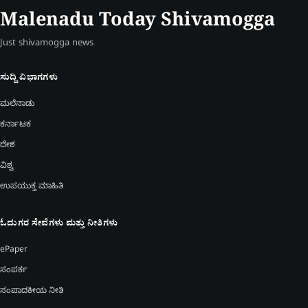
Malenadu Today Shivamogga
Just shivamogga news
ಸುದ್ದಿ ವಿಭಾಗಗಳು
ಮಲೆನಾಡು
ಕರ್ನಾಟಕ
ದೇಶ
ವಿಶ್ವ
ಉಪಯುಕ್ತ ಮಾಹಿತಿ
ಓದುಗರ ಸೇವೆಗಳು ಮತ್ತು ನೀತಿಗಳು
ePaper
ಸಂಪರ್ಕ
ಸಂಪಾದಕೀಯ ನೀತಿ