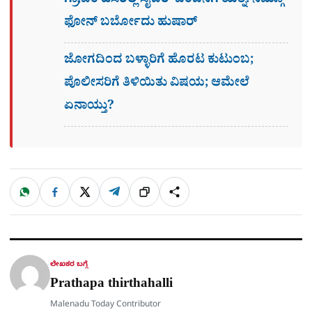
ಗ್ರಾ,ಪಂ ಹೆಸರಲ್ಲಿ ಸೈಬ‌ರ್ ವಂಚನೆಗೆ ಯತ್ನ: ನಿಮ್ಗೂ
ಫೋನ್​ ಬರ್ಬೋದು ಹುಷಾರ್​​
ಜೋಗದಿಂದ ಬಳ್ಳಾರಿಗೆ ಹೊರಟ ಕುಟುಂಬ;
ಪೊಲೀಸರಿಗೆ ತಿಳಿಯಿತು ವಿಷಯ; ಆಮೇಲೆ
ಏನಾಯ್ತು?
W
F
X
T
ಹಂಚಿಕೊಳ್ಳಿ
ಲಿಂ
S
h
a
e
a
c
l
t
e
e
ಕ್
h
s
b
g
A
o
r
a
p
o
a
p
k
m
r
ಲೇಖಕರ ಬಗ್ಗೆ
e
Prathapa thirthahalli
Malenadu Today Contributor