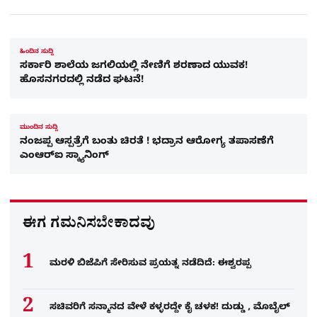
ಹಿಂದಿನ ಸುದ್ದಿ
ಸರ್ಕಾರಿ ಶಾಲೆಯ ಜಗಲಿಯಲ್ಲಿ ನೇಣಿಗೆ ಶರಣಾದ ಯುವಕ!
ಹೊಸನಗರದಲ್ಲಿ ನಡೆದ ಘಟನೆ!
ಮುಂದಿನ ಸುದ್ದಿ
ನಂಜಪ್ಪ ಆಸ್ಪತ್ರೆಗೆ ಬಂತು ಚಿರತೆ ! ಭದ್ರಾನ ಆರೋಗ್ಯ ತಪಾಸಣೆಗೆ
ಎಂಆರ್‌ಐ ಸ್ಕ್ಯಾನಿಂಗ್
ಈಗ ಗಮನಿಸಬೇಕಾದವು
ಮರಳಿ ಬಿಜೆಪಿಗೆ ಸೇರಿಸುವ ಪ್ರಯತ್ನ ನಡೆದಿದೆ: ಈಶ್ವರಪ್ಪ
ಸಚಿವರಿಗೆ ಸನ್ಮಾನದ ವೇಳೆ ಕಳ್ಳರದ್ದೇ ಕೈ ಚಳಕ! ದುಡ್ಡು , ಮೊಬೈಲ್​