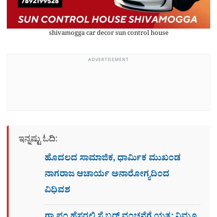
shivamogga car decor sun control house
ADVERTISEMENT
ಇನ್ನಷ್ಟು ಓದಿ:
ಹೊದಲದ ಸಾಮಾಜಿಕ, ಧಾರ್ಮಿಕ ಮುಖಂಡ
ನಾಗರಾಜ ಆಚಾರ್ಯ ಅನಾರೋಗ್ಯದಿಂದ
ವಿಧಿವಶ