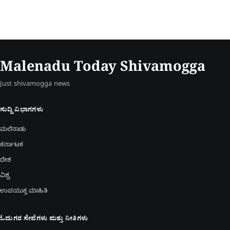
Malenadu Today Shivamogga
Just shivamogga news
ಸುದ್ದಿ ವಿಭಾಗಗಳು
ಮಲೆನಾಡು
ಕರ್ನಾಟಕ
ದೇಶ
ವಿಶ್ವ
ಉಪಯುಕ್ತ ಮಾಹಿತಿ
ಓದುಗರ ಸೇವೆಗಳು ಮತ್ತು ನೀತಿಗಳು