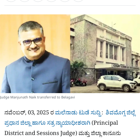
a
c
l
t
e
e
ಕ್
h
s
b
g
A
o
r
a
p
o
a
p
k
m
r
e
Judge Manjunath Naik transferred to Belagavi
ನವೆಂಬರ್, 03, 2025 ರ
ಮಲೆನಾಡು ಟುಡೆ ಸುದ್ದಿ
:
ಶಿವಮೊಗ್ಗ ಜಿಲ್ಲೆ
ಪ್ರಧಾನ ಜಿಲ್ಲಾ ಹಾಗೂ ಸತ್ರ ನ್ಯಾಯಾಧೀಶರಾಗಿ
(Principal
District and Sessions Judge) ಮತ್ತು ಜಿಲ್ಲಾ ಕಾನೂನು