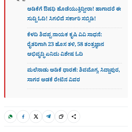
ಅಡಿಕೆಗೆ ಔಷಧಿ ಹೊಡೆಯುತ್ತಿದ್ದೀರಾ! ಹಾಗಾದರೆ ಈ
ಸುದ್ದಿ ಓದಿ! ಸಿಗಲಿದೆ ಸರ್ಕಾರಿ ಸಬ್ಸಿಡಿ!
ಕೆಳದಿ ಶಿವಪ್ಪ ನಾಯಕ ಕೃಷಿ ವಿವಿ ಸಾಧನೆ:
ರೈತರಿಗಾಗಿ 23 ಹೊಸ ತಳಿ, 58 ತಂತ್ರಜ್ಞಾನ
ಅಭಿವೃದ್ಧಿ ಏನಿದು ವಿಶೇಷ ಓದಿ
ಮಲೆನಾಡು ಅಡಿಕೆ ಧಾರಣೆ: ಶಿವಮೊಗ್ಗ, ಸಿದ್ದಾಪುರ,
ಸಾಗರ ಅಡಕೆ ರೇಟಿನ ವಿವರ
W
F
X
T
ಹಂಚಿಕೊಳ್ಳಿ
ಲಿಂ
S
h
a
e
a
c
l
t
e
e
ಕ್
h
s
b
g