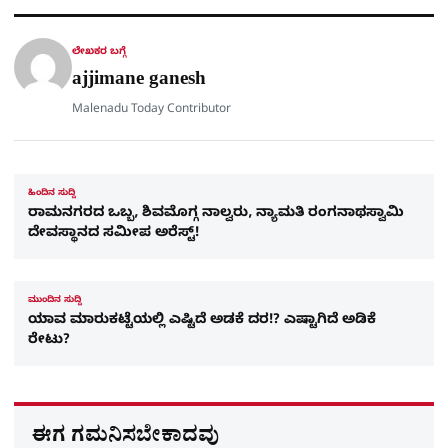
A
o
r
a
p
o
a
p
k
m
r
ಲೇಖಕರ ಬಗ್ಗೆ
e
ajjimane ganesh
Malenadu Today Contributor
ಹಿಂದಿನ ಸುದ್ದಿ
ರಾಮನಗರದ ಒಬ್ಬ, ಶಿವಮೊಗ್ಗ ನಾಲ್ವರು, ನ್ಯಾಮತಿ ರಂಗನಾಥಸ್ವಾಮಿ
ದೇವಸ್ಥಾನದ ಸಮೀಪ ಅರೆಸ್ಟ್!
ಮುಂದಿನ ಸುದ್ದಿ
ಯಾವ ಮಾರುಕಟ್ಟೆಯಲ್ಲಿ ಎಷ್ಟಿದೆ ಅಡಕೆ ದರ!? ಎಷ್ಟಾಗಿದೆ ಅಡಿಕೆ
ರೇಟು?
ಈಗ ಗಮನಿಸಬೇಕಾದವು