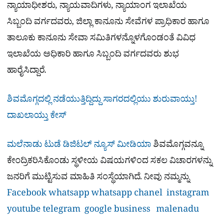
ನ್ಯಾಯಾಧೀಶರು, ನ್ಯಾಯವಾದಿಗಳು, ನ್ಯಾಯಾಂಗ ಇಲಾಖೆಯ
ಸಿಬ್ಬಂದಿ ವರ್ಗದವರು, ಜಿಲ್ಲಾ ಕಾನೂನು ಸೇವೆಗಳ ಪ್ರಾಧಿಕಾರ ಹಾಗೂ
ತಾಲೂಕು ಕಾನೂನು ಸೇವಾ ಸಮಿತಿಗಳನ್ನೊಳಗೊಂಡಂತೆ ವಿವಿಧ
ಇಲಾಖೆಯ ಅಧಿಕಾರಿ ಹಾಗೂ ಸಿಬ್ಬಂದಿ ವರ್ಗದವರು ಶುಭ
ಹಾರೈಸಿದ್ದಾರೆ.
ಶಿವಮೊಗ್ಗದಲ್ಲಿ ನಡೆಯುತ್ತಿದ್ದಿದ್ದು ಸಾಗರದಲ್ಲಿಯು ಶುರುವಾಯ್ತು!
ದಾಖಲಾಯ್ತು ಕೇಸ್
ಮಲೆನಾಡು ಟುಡೆ ಡಿಜಿಟಲ್ ನ್ಯೂಸ್ ಮೀಡಿಯಾ
ಶಿವಮೊಗ್ಗವನ್ನೂ
ಕೇಂದ್ರಿಕರಿಸಿಕೊಂಡು ಸ್ಥಳೀಯ ವಿಷಯಗಳಿಂದ ಸಕಲ ವಿಚಾರಗಳನ್ನು
ಜನರಿಗೆ ಮುಟ್ಟಿಸುವ ಮಾಹಿತಿ ಸಂಸ್ಥೆಯಾಗಿದೆ. ನೀವು ನಮ್ಮನ್ನು
Facebook
whatsapp
whatsapp chanel
instagram
youtube
telegram
google business
malenadu