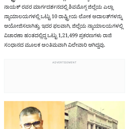
ನಾಯಕ್ ರವರ ಮಾರ್ಗದರ್ಶನದಲ್ಲಿ ಶಿವಮೊಗ್ಗ ಜಿಲ್ಲೆಯ ಎಲ್ಲಾ
ನ್ಯಾಯಾಲಯಗಳಲ್ಲಿ ಒಟ್ಟು 10 ರಾಷ್ಟ್ರೀಯ ಲೋಕ ಅದಾಲತ್‌ಗಳನ್ನು
ಆಯೋಜಿಸಲಾಗಿತ್ತು. ಇದರ ಫಲವಾಗಿ, ಜಿಲ್ಲೆಯ ನ್ಯಾಯಾಲಯಗಳಲ್ಲಿ
ವಿಚಾರಣಾ ಹಂತದಲ್ಲಿದ್ದ ಒಟ್ಟು 1,21,499 ಪ್ರಕರಣಗಳು ರಾಜಿ
ಸಂಧಾನದ ಮೂಲಕ ಅಂತಿಮವಾಗಿ ವಿಲೇವಾರಿ ಆಗಿದ್ದವು.
ADVERTISEMENT