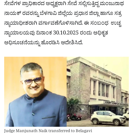
ಸೇವೆಗಳ ಪ್ರಾಧಿಕಾರದ ಅಧ್ಯಕ್ಷರಾಗಿ ಸೇವೆ ಸಲ್ಲಿಸುತ್ತಿದ್ದ ಮಂಜುನಾಥ
ನಾಯಕ್ ರವರನ್ನು ಬೆಳಗಾವಿ ಜಿಲ್ಲೆಯ ಪ್ರಧಾನ ಜಿಲ್ಲಾ ಹಾಗೂ ಸತ್ರ
ನ್ಯಾಯಾಧೀಶರಾಗಿ ವರ್ಗಾವಣೆಗೊಳಿಸಾಗಿದೆ. ಈ ಸಂಬಂಧ ಉಚ್ಚ
ನ್ಯಾಯಾಲಯವು ದಿನಾಂಕ 30.10.2025 ರಂದು ಅಧಿಕೃತ
ಅಧಿಸೂಚನೆಯನ್ನು ಹೊರಡಿಸಿ ಆದೇಶಿಸಿದೆ.
Judge Manjunath Naik transferred to Belagavi