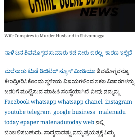
Wife Conspires to Murder Husband in Shivamogga
ನಾಳೆ ದಿನ ಶಿವಮೊಗ್ಗದ ಸುಮಾರು ಕಡೆ ನೀರು ಬರಲ್ಲ! ಕಾರಣ ಇಲ್ಲಿದೆ
ಮಲೆನಾಡು ಟುಡೆ ಡಿಜಿಟಲ್ ನ್ಯೂಸ್ ಮೀಡಿಯಾ
ಶಿವಮೊಗ್ಗವನ್ನೂ
ಕೇಂದ್ರಿಕರಿಸಿಕೊಂಡು ಸ್ಥಳೀಯ ವಿಷಯಗಳಿಂದ ಸಕಲ ವಿಚಾರಗಳನ್ನು
ಜನರಿಗೆ ಮುಟ್ಟಿಸುವ ಮಾಹಿತಿ ಸಂಸ್ಥೆಯಾಗಿದೆ. ನೀವು ನಮ್ಮನ್ನು
Facebook
whatsapp
whatsapp chanel
instagram
youtube
telegram
google business
malenadu
today epaper
malenadutoday web
ನಲ್ಲಿ
ಬೆಂಬಲಿಸಬಹುದು.. ಸಾದ್ಯವಾದಷ್ಟು ನಮ್ಮ ಪ್ರಯತ್ನಕ್ಕೆ ನಿಮ್ಮ