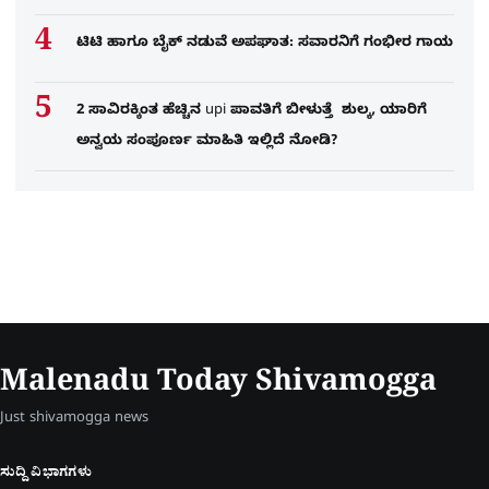
ಟಿಟಿ ಹಾಗೂ ಬೈಕ್ ನಡುವೆ ಅಪಘಾತ: ಸವಾರನಿಗೆ ಗಂಭೀರ ಗಾಯ
2 ಸಾವಿರಕ್ಕಿಂತ ಹೆಚ್ಚಿನ upi ಪಾವತಿಗೆ ಬೀಳುತ್ತೆ ಶುಲ್ಕ, ಯಾರಿಗೆ
ಅನ್ವಯ ಸಂಪೂರ್ಣ ಮಾಹಿತಿ ಇಲ್ಲಿದೆ ನೋಡಿ?
Malenadu Today Shivamogga
Just shivamogga news
ಸುದ್ದಿ ವಿಭಾಗಗಳು