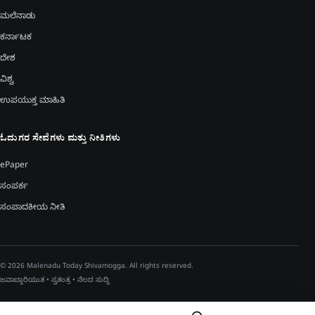
ಮಲೆನಾಡು
ಕರ್ನಾಟಕ
ದೇಶ
ವಿಶ್ವ
ಉಪಯುಕ್ತ ಮಾಹಿತಿ
ಓದುಗರ ಸೇವೆಗಳು ಮತ್ತು ನೀತಿಗಳು
ePaper
ಸಂಪರ್ಕ
ಸಂಪಾದಕೀಯ ನೀತಿ
© 2026 Malenadu Today Shivamogga. All rights reserved.
ಜವಾಬ್ದಾರಿಯುತ • ಸ್ವತಂತ್ರ • ನೆಲದ ಸುದ್ದಿ