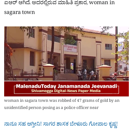
ಐಆರ್ ಆಗಿದೆ. ಅದರಲ್ಲಿರುವ ಮಾಹಿತಿ ಪ್ರಕಾರ, woman in
sagara town
woman in sagara town was robbed of 47 grams of gold by an
unidentified person posing as a police officer near
ನಾನೂ ಸಹ ಆಗ್ತೀನಿ! ಸಾಗರ ಶಾಸಕ ಬೇಳೂರು ಗೋಪಾಲ ಕೃಷ್ಣ!