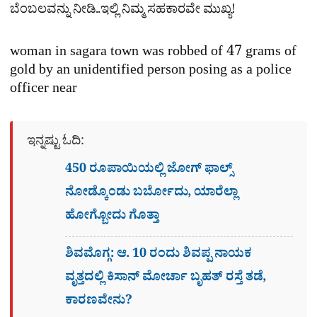
ಬೆಂಬಲವನ್ನು ನೀಡಿ..ಇಲ್ಲಿ ನಿಮ್ಮ ಸಹಕಾರವೇ ಮುಖ್ಯ!
woman in sagara town was robbed of 47 grams of
gold by an unidentified person posing as a police
officer near
ಇನ್ನಷ್ಟು ಓದಿ:
450 ರೂಪಾಯಿಯಲ್ಲಿ ಜೋಗ್​ ಫಾಲ್ಸ್​
ನೋಡ್ಕೊಂಡು ಬರ್ಬೋದು, ಯಾರೆಲ್ಲಾ
ಹೋಗ್ಬೋದು ಗೊತ್ತಾ
ಶಿವಮೊಗ್ಗ: ಆ. 10 ರಂದು ಶಿವಪ್ಪ ನಾಯಕ
ವೃತ್ತದಲ್ಲಿ ಕಿಸಾನ್ ಮೋರ್ಚಾ ಬೃಹತ್ ರಸ್ತೆ ತಡೆ,
ಕಾರಣವೇನು?