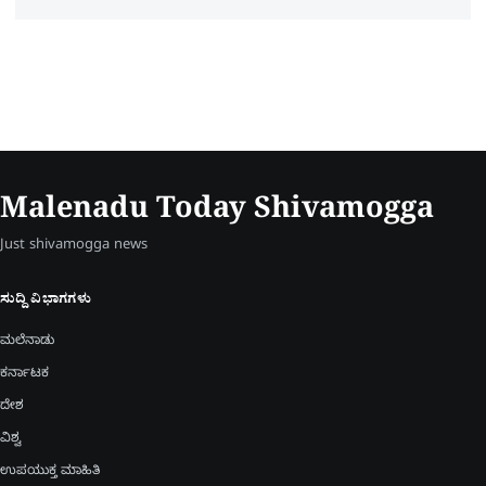
Malenadu Today Shivamogga
Just shivamogga news
ಸುದ್ದಿ ವಿಭಾಗಗಳು
ಮಲೆನಾಡು
ಕರ್ನಾಟಕ
ದೇಶ
ವಿಶ್ವ
ಉಪಯುಕ್ತ ಮಾಹಿತಿ