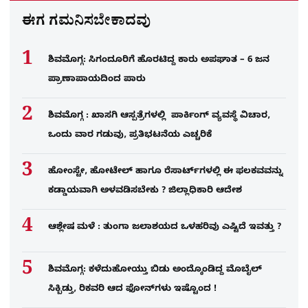
ಈಗ ಗಮನಿಸಬೇಕಾದವು
ಶಿವಮೊಗ್ಗ: ಸಿಗಂದೂರಿಗೆ ಹೊರಟಿದ್ದ ಕಾರು ಅಪಘಾತ – 6 ಜನ
ಪ್ರಾಣಾಪಾಯದಿಂದ ಪಾರು
ಶಿವಮೊಗ್ಗ : ಖಾಸಗಿ ಆಸ್ಪತ್ರೆಗಳಲ್ಲಿ ಪಾರ್ಕಿಂಗ್​ ವ್ಯವಸ್ಥೆ ವಿಚಾರ,
ಒಂದು ವಾರ ಗಡುವು, ಪ್ರತಿಭಟನೆಯ ಎಚ್ಚರಿಕೆ
ಹೋಂಸ್ಟೇ, ಹೋಟೇಲ್ ಹಾಗೂ ರೆಸಾರ್ಟ್‌ಗಳಲ್ಲಿ ಈ ಫಲಕವವನ್ನು
ಕಡ್ಡಾಯವಾಗಿ ಅಳವಡಿಸಬೇಕು ? ಜಿಲ್ಲಾಧಿಕಾರಿ ಆದೇಶ
ಆಶ್ಲೇಷ ಮಳೆ : ತುಂಗಾ ಜಲಾಶಯದ ಒಳಹರಿವು ಎಷ್ಟಿದೆ ಇವತ್ತು ?
ಶಿವಮೊಗ್ಗ: ಕಳೆದುಹೋಯ್ತು ಬಿಡು ಅಂದ್ಕೊಂಡಿದ್ದ ಮೊಬೈಲ್​
ಸಿಕ್ಬಿಡ್ತು, ರಿಕವರಿ ಆದ ಫೋನ್​ಗಳು​ ಇಷ್ಟೊಂದ !