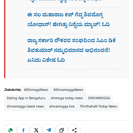
ಈ ಸಲ ಮಹಾರಾಜ ಕಪ್​ ಗೆದ್ದ ಶಿವಮೊಗ್ಗ
ಯೋಧಾಸ್​! ಹೇಗಿತ್ತು ನಿನ್ನೆಯ ಮ್ಯಾಚ್! ಓದಿ
ರಾಜ್ಯ ಸರ್ಕಾರಿ ನೌಕರರ ಸಂಘದಿಂದ ಸಿಎಂ ಡಿಕೆ
ಶಿವಕುಮಾರ್​ ನಮ್ಮಭಿಮಾನದ ಅಭಿನಂದನೆ!
ಏನಿದು ವಿಶೇಷ ಓದಿ
ವಿಷಯಗಳು:
#ShimogaNews
#ShivamoggaNews
Dating App in Bengaluru
shimoga today news
SHIVAMOGGA
shivamogga latest news
shivamogga live
Thirthahalli Today News
W
F
X
T
ಹಂಚಿಕೊಳ್ಳಿ