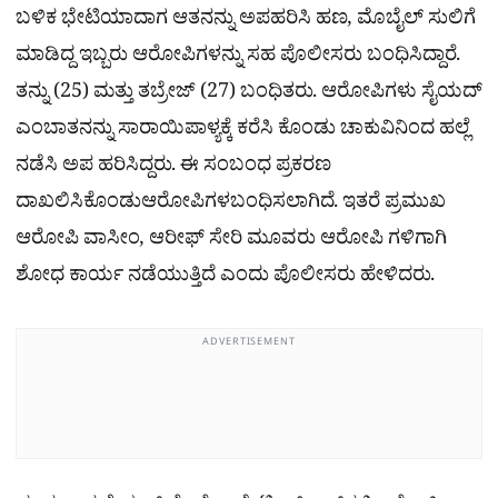
ಬಳಿಕ ಭೇಟಿಯಾದಾಗ ಆತನನ್ನು ಅಪಹರಿಸಿ ಹಣ, ಮೊಬೈಲ್ ಸುಲಿಗೆ
ಮಾಡಿದ್ದ ಇಬ್ಬರು ಆರೋಪಿಗಳನ್ನು ಸಹ ಪೊಲೀಸರು ಬಂಧಿಸಿದ್ದಾರೆ.
ತನ್ನು (25) ಮತ್ತು ತಬ್ರೇಜ್ (27) ಬಂಧಿತರು. ಆರೋಪಿಗಳು ಸೈಯದ್
ಎಂಬಾತನನ್ನು ಸಾರಾಯಿಪಾಳ್ಯಕ್ಕೆ ಕರೆಸಿ ಕೊಂಡು ಚಾಕುವಿನಿಂದ ಹಲ್ಲೆ
ನಡೆಸಿ ಅಪ ಹರಿಸಿದ್ದರು. ಈ ಸಂಬಂಧ ಪ್ರಕರಣ
ದಾಖಲಿಸಿಕೊಂಡುಆರೋಪಿಗಳಬಂಧಿಸಲಾಗಿದೆ. ಇತರೆ ಪ್ರಮುಖ
ಆರೋಪಿ ವಾಸೀಂ, ಆರೀಫ್ ಸೇರಿ ಮೂವರು ಆರೋಪಿ ಗಳಿಗಾಗಿ
ಶೋಧ ಕಾರ್ಯ ನಡೆಯುತ್ತಿದೆ ಎಂದು ಪೊಲೀಸರು ಹೇಳಿದರು.
ADVERTISEMENT