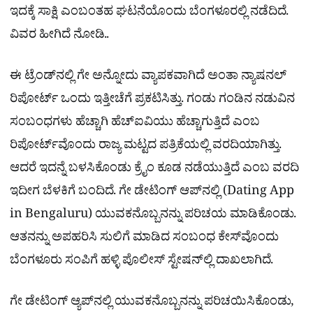
ಇದಕ್ಕೆ ಸಾಕ್ಷಿ ಎಂಬಂತಹ ಘಟನೆಯೊಂದು ಬೆಂಗಳೂರಲ್ಲಿ ನಡೆದಿದೆ.
ವಿವರ ಹೀಗಿದೆ ನೋಡಿ..
ಈ ಟ್ರೆಂಡ್​ನಲ್ಲಿ ಗೇ ಅನ್ನೋದು ವ್ಯಾಪಕವಾಗಿದೆ ಅಂತಾ ನ್ಯಾಷನಲ್
ರಿಪೋರ್ಟ್​ ಒಂದು ಇತ್ತೀಚೆಗೆ ಪ್ರಕಟಿಸಿತ್ತು. ಗಂಡು ಗಂಡಿನ ನಡುವಿನ
ಸಂಬಂಧಗಳು ಹೆಚ್ಚಾಗಿ ಹೆಚ್​​ಐವಿಯು ಹೆಚ್ಚಾಗುತ್ತಿದೆ ಎಂಬ
ರಿಪೋರ್ಟ್​ವೊಂದು ರಾಜ್ಯ ಮಟ್ಟದ ಪತ್ರಿಕೆಯಲ್ಲಿ ವರದಿಯಾಗಿತ್ತು.
ಆದರೆ ಇದನ್ನೆ ಬಳಸಿಕೊಂಡು ಕ್ರೈಂ ಕೂಡ ನಡೆಯುತ್ತಿದೆ ಎಂಬ ವರದಿ
ಇದೀಗ ಬೆಳಕಿಗೆ ಬಂದಿದೆ. ಗೇ ಡೇಟಿಂಗ್ ಆಪ್​ನಲ್ಲಿ (Dating App
in Bengaluru) ಯುವಕನೊಬ್ಬನನ್ನು ಪರಿಚಯ ಮಾಡಿಕೊಂಡು.
ಆತನನ್ನು ಅಪಹರಿಸಿ ಸುಲಿಗೆ ಮಾಡಿದ ಸಂಬಂಧ ಕೇಸ್​ವೊಂದು
ಬೆಂಗಳೂರು ಸಂಪಿಗೆ ಹಳ್ಳಿ ಪೊಲೀಸ್ ಸ್ಟೇಷನ್​ಲ್ಲಿ ದಾಖಲಾಗಿದೆ.
ಗೇ ಡೇಟಿಂಗ್ ಆ್ಯಪ್‌ನಲ್ಲಿ ಯುವಕನೊಬ್ಬನನ್ನು ಪರಿಚಯಿಸಿಕೊಂಡು,