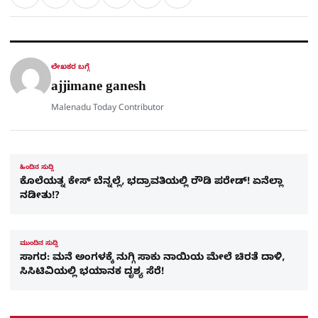
ಲಿಂ
S
h
a
e
a
c
l
t
e
e
ಕ್
h
s
b
g
A
o
r
a
p
o
a
p
k
m
r
ಲೇಖಕರ ಬಗ್ಗೆ
e
ajjimane ganesh
Malenadu Today Contributor
ಹಿಂದಿನ ಸುದ್ದಿ
ಕೊಲೆಯತ್ನ ಕೇಸ್​ ಬೆನ್ನಲ್ಲೆ, ಭದ್ರಾವತಿಯಲ್ಲಿ ರೌಡಿ ಪರೇಡ್! ಏನೆಲ್ಲಾ
ನಡೀತು!?
ಮುಂದಿನ ಸುದ್ದಿ
ಸಾಗರ: ಮನೆ ಅಂಗಳಕ್ಕೆ ನುಗ್ಗಿ ಸಾಕು ನಾಯಿಯ ಮೇಲೆ ಚಿರತೆ ದಾಳಿ,
ಸಿಸಿಟಿವಿಯಲ್ಲಿ ಭಯಾನಕ ದೃಶ್ಯ ಸೆರೆ!