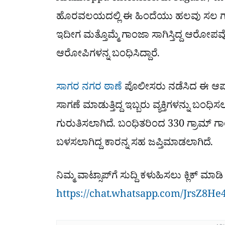
ಹೊರವಲಯದಲ್ಲಿ ಈ ಹಿಂದೆಯು ಹಲವು ಸಲ ಗಾಂಜಾ
ಇದೀಗ ಮತ್ತೊಮ್ಮೆ ಗಾಂಜಾ ಸಾಗಿಸ್ತಿದ್ದ ಆರೋಪ
ಆರೋಪಿಗಳನ್ನ ಬಂಧಿಸಿದ್ದಾರೆ.
ಸಾಗರ ನಗರ ಠಾಣೆ
ಪೊಲೀಸರು ನಡೆಸಿದ ಈ ಆಪರೇ
ಸಾಗಣೆ ಮಾಡುತ್ತಿದ್ದ ಇಬ್ಬರು ವ್ಯಕ್ತಿಗಳನ್ನು ಬಂಧಿ
ಗುರುತಿಸಲಾಗಿದೆ. ಬಂಧಿತರಿಂದ 330 ಗ್ರಾಮ್​ ಗ
ಬಳಸಲಾಗಿದ್ದ ಕಾರನ್ನ ಸಹ ಜಪ್ತಿಮಾಡಲಾಗಿದೆ.
ನಿಮ್ಮ ವಾಟ್ಸಾಪ್​ಗೆ ಸುದ್ದಿ ಕಳುಹಿಸಲು ಕ್ಲಿಕ್​ 
https://chat.whatsapp.com/JrsZ8He