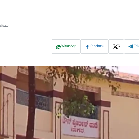
ಿಷ ಓದು
WhatsApp
Facebook
X
Te