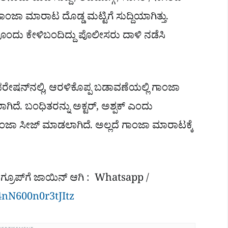
 ಮಾರಾಟ ದೊಡ್ಡ ಮಟ್ಟಿಗೆ ಸುದ್ದಿಯಾಗಿತ್ತು.
ವೊಂದು ಕೇಳಿಬಂದಿದ್ದು ಪೊಲೀಸರು ದಾಳಿ ನಡೆಸಿ
ಷನ್​ನಲ್ಲಿ, ಆರಳಿಕೊಪ್ಪ ಬಡಾವಣೆಯಲ್ಲಿ ಗಾಂಜಾ
ಸಲಾಗಿದೆ. ಬಂಧಿತರನ್ನು ಅಕ್ಟರ್, ಅಶ್ಪಕ್​ ಎಂದು
ಾಂಜಾ ಸೀಜ್ ಮಾಡಲಾಗಿದೆ. ಅಲ್ಲದೆ ಗಾಂಜಾ ಮಾರಾಟಕ್ಕೆ
ಮಾಡಿ ಗ್ರೂಪ್​ಗೆ ಜಾಯಿನ್ ಆಗಿ : Whatsapp /
4nN600n0r3tJItz