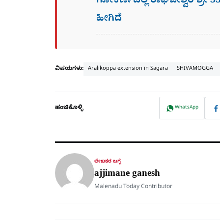
ಗೋಕರ್ಣದಲ್ಲಿ ರಾಘವೇಶ್ವರ ಶ್ರೀ 33ನ
ಹೀಗಿದೆ
ವಿಷಯಗಳು:
Aralikoppa extension in Sagara
SHIVAMOGGA
ಹಂಚಿಕೊಳ್ಳಿ
WhatsApp
ಲೇಖಕರ ಬಗ್ಗೆ
ajjimane ganesh
Malenadu Today Contributor