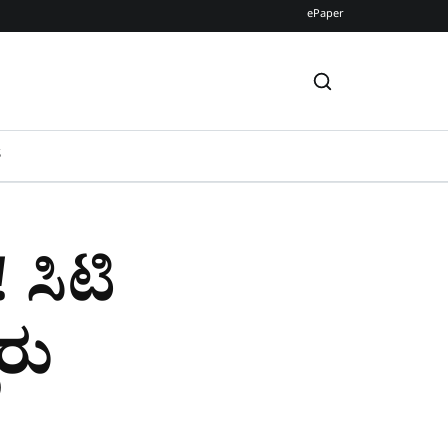
ePaper
S
 ಸಿಟಿ
ರು