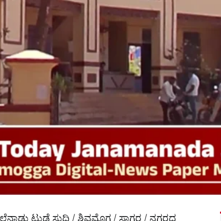
ಾಡು ಟುಡೆ ಸುದ್ದಿ / ಶಿವಮೊಗ್ಗ / ಸಾಗರ / ನಗರದ