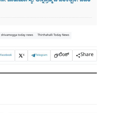
ೇ ಚಾತುರ್ಮಾಸ್ಯ! ಅನ್ನಬ್ರಹ್ಮ ದ ಪರಿಕಲ್ಪನೆ! ವಿವರ
shivamogga today news
Thirthahalli Today News
ಲಿಂಕ್
Share
Facebook
X
Telegram