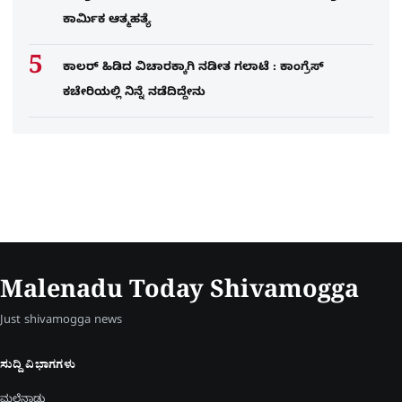
ಕಾರ್ಮಿಕ ಆತ್ಮಹತ್ಯೆ
ಕಾಲರ್​​​ ಹಿಡಿದ ವಿಚಾರಕ್ಕಾಗಿ ನಡೀತ ಗಲಾಟೆ : ಕಾಂಗ್ರೆಸ್​
ಕಚೇರಿಯಲ್ಲಿ ನಿನ್ನೆ ನಡೆದಿದ್ದೇನು
Malenadu Today Shivamogga
Just shivamogga news
ಸುದ್ದಿ ವಿಭಾಗಗಳು
ಮಲೆನಾಡು