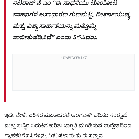
ನಟರಾಜ್ ಜಿ ಎಂ “ಈ ಸಾಧನೆಯು ಟೊಯೋಟ
ವಾಹನಗಳ ಅಸಾಧಾರಣ ಗುಣಮಟ್ಟ, ದೀರ್ಘಾಯುಷ್ಯ
ಮತ್ತು ವಿಶ್ವಾಸಾರ್ಹತೆಯನ್ನು ಮತ್ತೊಮ್ಮೆ
ಸಾಬೀತುಪಡಿಸಿದೆ” ಎಂದು ತಿಳಿಸಿದರು.
ADVERTISEMENT
ಇದೇ ವೇಳೆ, ಪರಿಸರ ಮಾಸಾಚರಣೆ ಅಂಗವಾಗಿ ಪರಿಸರ ಸಂರಕ್ಷಣೆ
ಮತ್ತು ಸುಸ್ಥಿರ ಬದುಕಿನ ಕುರಿತು ಜಾಗೃತಿ ಮೂಡಿಸುವ ಉದ್ದೇಶದಿಂದ
ಗ್ರಾಹಕರಿಗೆ ಸಸಿಗಳನ್ನು ವಿತರಿಸಲಾಯಿತು ಈ ಸನ್ಮಾನ