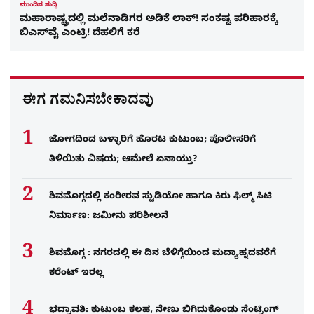
ಮುಂದಿನ ಸುದ್ದಿ
ಮಹಾರಾಷ್ಟ್ರದಲ್ಲಿ ಮಲೆನಾಡಿಗರ ಅಡಿಕೆ ಲಾಕ್! ಸಂಕಷ್ಟ ಪರಿಹಾರಕ್ಕೆ
ಬಿಎಸ್​ವೈ ಎಂಟ್ರಿ! ದೆಹಲಿಗೆ ಕರೆ
ಈಗ ಗಮನಿಸಬೇಕಾದವು
ಜೋಗದಿಂದ ಬಳ್ಳಾರಿಗೆ ಹೊರಟ ಕುಟುಂಬ; ಪೊಲೀಸರಿಗೆ
ತಿಳಿಯಿತು ವಿಷಯ; ಆಮೇಲೆ ಏನಾಯ್ತು?
ಶಿವಮೊಗ್ಗದಲ್ಲಿ ಕಂಠೀರವ ಸ್ಟುಡಿಯೋ ಹಾಗೂ ಕಿರು ಫಿಲ್ಮ್ ಸಿಟಿ
ನಿರ್ಮಾಣ: ಜಮೀನು ಪರಿಶೀಲನೆ
ಶಿವಮೊಗ್ಗ : ನಗರದಲ್ಲಿ ಈ ದಿನ ಬೆಳಿಗ್ಗೆಯಿಂದ ಮದ್ಯಾಹ್ನದವರೆಗೆ
ಕರೆಂಟ್​ ಇರಲ್ಲ
ಭದ್ರಾವತಿ: ಕುಟುಂಬ ಕಲಹ, ನೇಣು ಬಿಗಿದುಕೊಂಡು ಸೆಂಟ್ರಿಂಗ್​