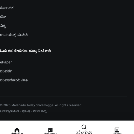
ಕರ್ನಾಟಕ
ದೇಶ
ವಿಶ್ವ
ಉಪಯುಕ್ತ ಮಾಹಿತಿ
ಓದುಗರ ಸೇವೆಗಳು ಮತ್ತು ನೀತಿಗಳು
ePaper
ಸಂಪರ್ಕ
ಸಂಪಾದಕೀಯ ನೀತಿ
© 2026 Malenadu Today Shivamogga. All rights reserved.
ಜವಾಬ್ದಾರಿಯುತ • ಸ್ವತಂತ್ರ • ನೆಲದ ಸುದ್ದಿ