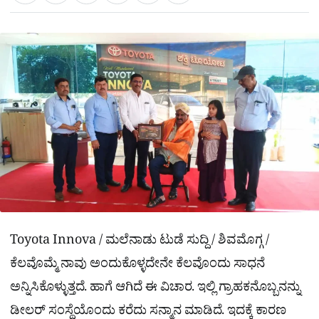
a
c
l
t
e
e
ಕ್
h
s
b
g
A
o
r
a
p
o
a
p
k
m
r
e
Toyota Innova / ಮಲೆನಾಡು ಟುಡೆ ಸುದ್ದಿ / ಶಿವಮೊಗ್ಗ /
ಕೆಲವೊಮ್ಮೆ ನಾವು ಅಂದುಕೊಳ್ಳದೇನೇ ಕೆಲವೊಂದು ಸಾಧನೆ
ಅನ್ನಿಸಿಕೊಳ್ಳುತ್ತದೆ. ಹಾಗೆ ಆಗಿದೆ ಈ ವಿಚಾರ. ಇಲ್ಲಿ ಗ್ರಾಹಕನೊಬ್ಬನನ್ನು
ಡೀಲರ್ ಸಂಸ್ಥೆಯೊಂದು ಕರೆದು ಸನ್ಮಾನ ಮಾಡಿದೆ. ಇದಕ್ಕೆ ಕಾರಣ