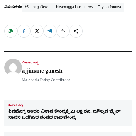
ವಿಷಯಗಳು:
#ShimogaNews
shivamogga latest news
Toyota Innova
W
F
X
T
ಹಂಚಿಕೊಳ್ಳಿ
ಲಿಂ
S
h
a
e
a
c
l
t
e
e
ಕ್
h
s
b
g
A
o
r
a
p
o
a
p
k
m
r
ಲೇಖಕರ ಬಗ್ಗೆ
e
ajjimane ganesh
Malenadu Today Contributor
ಹಿಂದಿನ ಸುದ್ದಿ
ಶಿವಮೊಗ್ಗ ಅಂಧರ ವಿಕಾಸ ಕೇಂದ್ರಕ್ಕೆ 23 ಲಕ್ಷ ರೂ. ಮೌಲ್ಯದ ಬ್ರೈಲ್
ಸಾಧನ ಒದಗಿಸಿದ ಸಂಸದ ರಾಘವೇಂದ್ರ