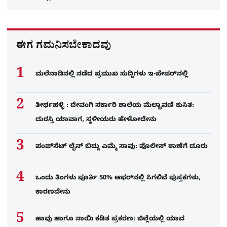
ಈಗ ಗಮನಿಸಬೇಕಾದವು
ಮಲೆನಾಡಿನಲ್ಲಿ ನಡೆದ ಪ್ರಮುಖ ಸುದ್ದಿಗಳು ಇ-ಪೇಪರ್​​​​ನಲ್ಲಿ
ತೀರ್ಥಹಳ್ಳಿ : ದೇವಂಗಿ ಸರ್ಕಾರಿ ಶಾಲೆಯ ಮೆಲ್ಚಾವಣಿ ಕುಸಿತ:
ದುರಸ್ತಿ ಯಾವಾಗ, ಸ್ಥಳೀಯರು ಹೇಳೋದೇನು
ಪಂಪ್‌ಸೆಟ್ ಲೈನ್ ಬಿದ್ದು ಎಮ್ಮೆ ಸಾವು: ಪೊಲೀಸ್ ಠಾಣೆಗೆ ದೂರು
ಒಂದು ತಿಂಗಳು ಪೂರ್ತಿ 50% ಆಫರ್​ನಲ್ಲಿ ಸಿಗಲಿವೆ ಪುಸ್ತಕಗಳು,
ಕಾರಣವೇನು
ಹಾವು ಹಾಗೂ ನಾಯಿ ಕಡಿತ ಪ್ರಕರಣ: ಜಿಲ್ಲೆಯಲ್ಲಿ ಯಾವ