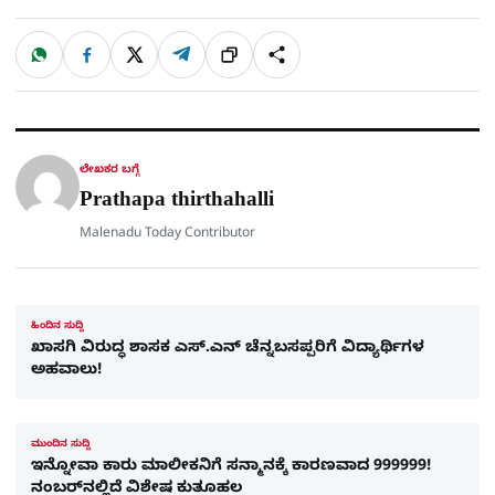
W
F
X
T
ಹಂಚಿಕೊಳ್ಳಿ
ಲಿಂ
S
h
a
e
a
c
l
t
e
e
ಕ್
h
s
b
g
A
o
r
a
p
o
a
p
k
m
r
ಲೇಖಕರ ಬಗ್ಗೆ
e
Prathapa thirthahalli
Malenadu Today Contributor
ಹಿಂದಿನ ಸುದ್ದಿ
ಖಾಸಗಿ ವಿರುದ್ಧ ಶಾಸಕ ಎಸ್​.ಎನ್​ ಚೆನ್ನಬಸಪ್ಪರಿಗೆ ವಿದ್ಯಾರ್ಥಿಗಳ
ಅಹವಾಲು!
ಮುಂದಿನ ಸುದ್ದಿ
ಇನ್ನೋವಾ ಕಾರು ಮಾಲೀಕನಿಗೆ ಸನ್ಮಾನಕ್ಕೆ ಕಾರಣವಾದ 999999!
ನಂಬರ್​ನಲ್ಲಿದೆ ವಿಶೇಷ ಕುತೂಹಲ