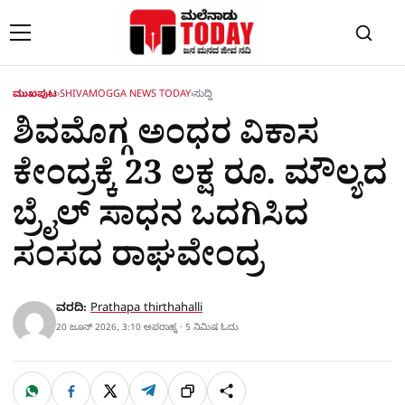
Skip to content
ಮುಖಪುಟ
›
SHIVAMOGGA NEWS TODAY
›
ಸುದ್ದಿ
ಶಿವಮೊಗ್ಗ ಅಂಧರ ವಿಕಾಸ
ಕೇಂದ್ರಕ್ಕೆ 23 ಲಕ್ಷ ರೂ. ಮೌಲ್ಯದ
ಬ್ರೈಲ್ ಸಾಧನ ಒದಗಿಸಿದ
ಸಂಸದ ರಾಘವೇಂದ್ರ
ವರದಿ:
Prathapa thirthahalli
20 ಜೂನ್ 2026, 3:10 ಅಪರಾಹ್ನ · 5 ನಿಮಿಷ ಓದು
W
F
X
T
ಹಂಚಿಕೊಳ್ಳಿ
ಲಿಂ
S
h
a
e