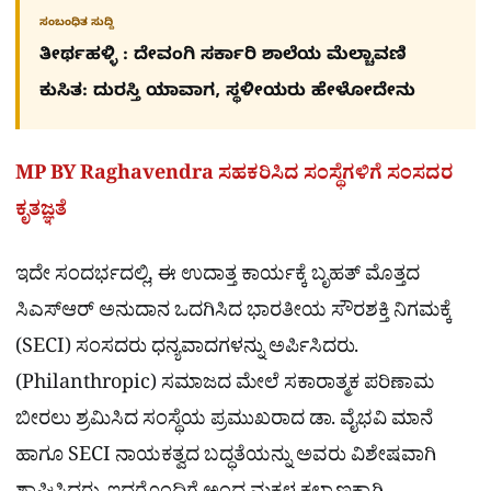
ಸಂಬಂಧಿತ ಸುದ್ದಿ
ತೀರ್ಥಹಳ್ಳಿ : ದೇವಂಗಿ ಸರ್ಕಾರಿ ಶಾಲೆಯ ಮೆಲ್ಚಾವಣಿ
ಕುಸಿತ: ದುರಸ್ತಿ ಯಾವಾಗ, ಸ್ಥಳೀಯರು ಹೇಳೋದೇನು
MP BY Raghavendra ಸಹಕರಿಸಿದ ಸಂಸ್ಥೆಗಳಿಗೆ ಸಂಸದರ
ಕೃತಜ್ಞತೆ
ಇದೇ ಸಂದರ್ಭದಲ್ಲಿ, ಈ ಉದಾತ್ತ ಕಾರ್ಯಕ್ಕೆ ಬೃಹತ್ ಮೊತ್ತದ
ಸಿಎಸ್‌ಆರ್ ಅನುದಾನ ಒದಗಿಸಿದ ಭಾರತೀಯ ಸೌರಶಕ್ತಿ ನಿಗಮಕ್ಕೆ
(SECI) ಸಂಸದರು ಧನ್ಯವಾದಗಳನ್ನು ಅರ್ಪಿಸಿದರು.
(Philanthropic) ಸಮಾಜದ ಮೇಲೆ ಸಕಾರಾತ್ಮಕ ಪರಿಣಾಮ
ಬೀರಲು ಶ್ರಮಿಸಿದ ಸಂಸ್ಥೆಯ ಪ್ರಮುಖರಾದ ಡಾ. ವೈಭವಿ ಮಾನೆ
ಹಾಗೂ SECI ನಾಯಕತ್ವದ ಬದ್ಧತೆಯನ್ನು ಅವರು ವಿಶೇಷವಾಗಿ