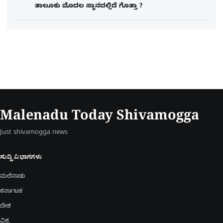
ತಾಲೂಕು ಮೊದಲ ಸ್ಥಾನದಲ್ಲಿದೆ ಗೊತ್ತಾ ?
Malenadu Today Shivamogga
Just shivamogga news
ಸುದ್ದಿ ವಿಭಾಗಗಳು
ಮಲೆನಾಡು
ಕರ್ನಾಟಕ
ದೇಶ
ವಿಶ್ವ