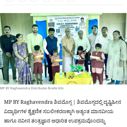
a
c
l
t
e
e
ಕ್
h
s
b
g
A
o
r
a
p
o
a
p
k
m
r
e
MP BY Raghavendra Distributes Braille Kits
MP BY Raghavendra ಶಿವಮೊಗ್ಗ | ಶಿವಮೊಗ್ಗದಲ್ಲಿ ದೃಷ್ಟಿಹೀನ
ವಿದ್ಯಾರ್ಥಿಗಳ ಶೈಕ್ಷಣಿಕ ಸಬಲೀಕರಣಕ್ಕಾಗಿ ಅತ್ಯಂತ ಮಾನವೀಯ
ಹಾಗೂ ನವೀನ ತಂತ್ರಜ್ಞಾನ ಆಧಾರಿತ ಉಪಕ್ರಮವೊಂದನ್ನು