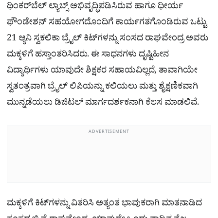
ಥಿಂಕರ್‌ಬೆಲ್ ಲ್ಯಾಬ್ಸ್ ಅಭಿವೃದ್ಧಿಪಡಿಸಿರುವ ಹಾಗೂ ಧೀರ್ಯ
ಫೌಂಡೇಶನ್ ಸಹಯೋಗದೊಂದಿಗೆ ಕಾರ್ಯಗತಗೊಂಡಿರುವ ಒಟ್ಟು
21 ಆ್ಯನಿ ಸ್ವಕಲಿಕಾ ಬ್ರೈಲ್ ಕಿಟ್‌ಗಳನ್ನು ಸಂಸದ ರಾಘವೇಂದ್ರ ಅವರು
ಮಕ್ಕಳಿಗೆ ಹಸ್ತಾಂತರಿಸಿದರು. ಈ ಸಾಧನಗಳು ದೃಷ್ಟಿಹೀನ
ವಿದ್ಯಾರ್ಥಿಗಳು ಯಾವುದೇ ಶಿಕ್ಷಕರ ಸಹಾಯವಿಲ್ಲದೆ, ತಾವಾಗಿಯೇ
ಸ್ವತಂತ್ರವಾಗಿ ಬ್ರೈಲ್ ಲಿಪಿಯನ್ನು ಕಲಿಯಲು ಮತ್ತು ಶೈಕ್ಷಣಿಕವಾಗಿ
ಮುನ್ನಡೆಯಲು ಡಿಜಿಟಲ್ ಮಾರ್ಗದರ್ಶಕನಾಗಿ ಕೆಲಸ ಮಾಡಲಿವೆ.
ADVERTISEMENT
ಮಕ್ಕಳಿಗೆ ಕಿಟ್‌ಗಳನ್ನು ವಿತರಿಸಿ ಅತ್ಯಂತ ಭಾವುಕರಾಗಿ ಮಾತನಾಡಿದ