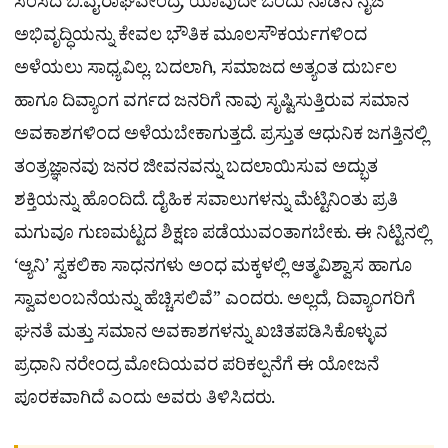
ಸಂಸದ ಬಿ.ವೈ.ರಾಘವೇಂದ್ರ, ಯಾವುದೇ ಒಂದು ನಾಡಿನ ನೈಜ
ಅಭಿವೃದ್ಧಿಯನ್ನು ಕೇವಲ ಭೌತಿಕ ಮೂಲಸೌಕರ್ಯಗಳಿಂದ
ಅಳೆಯಲು ಸಾಧ್ಯವಿಲ್ಲ. ಬದಲಾಗಿ, ಸಮಾಜದ ಅತ್ಯಂತ ದುರ್ಬಲ
ಹಾಗೂ ದಿವ್ಯಾಂಗ ವರ್ಗದ ಜನರಿಗೆ ನಾವು ಸೃಷ್ಟಿಸುತ್ತಿರುವ ಸಮಾನ
ಅವಕಾಶಗಳಿಂದ ಅಳೆಯಬೇಕಾಗುತ್ತದೆ. ಪ್ರಸ್ತುತ ಆಧುನಿಕ ಜಗತ್ತಿನಲ್ಲಿ
ತಂತ್ರಜ್ಞಾನವು ಜನರ ಜೀವನವನ್ನು ಬದಲಾಯಿಸುವ ಅದ್ಭುತ
ಶಕ್ತಿಯನ್ನು ಹೊಂದಿದೆ. ದೈಹಿಕ ಸವಾಲುಗಳನ್ನು ಮೆಟ್ಟಿನಿಂತು ಪ್ರತಿ
ಮಗುವೂ ಗುಣಮಟ್ಟದ ಶಿಕ್ಷಣ ಪಡೆಯುವಂತಾಗಬೇಕು. ಈ ನಿಟ್ಟಿನಲ್ಲಿ
‘ಆ್ಯನಿ’ ಸ್ವಕಲಿಕಾ ಸಾಧನಗಳು ಅಂಧ ಮಕ್ಕಳಲ್ಲಿ ಆತ್ಮವಿಶ್ವಾಸ ಹಾಗೂ
ಸ್ವಾವಲಂಬನೆಯನ್ನು ಹೆಚ್ಚಿಸಲಿವೆ” ಎಂದರು. ಅಲ್ಲದೆ, ದಿವ್ಯಾಂಗರಿಗೆ
ಘನತೆ ಮತ್ತು ಸಮಾನ ಅವಕಾಶಗಳನ್ನು ಖಚಿತಪಡಿಸಿಕೊಳ್ಳುವ
ಪ್ರಧಾನಿ ನರೇಂದ್ರ ಮೋದಿಯವರ ಪರಿಕಲ್ಪನೆಗೆ ಈ ಯೋಜನೆ
ಪೂರಕವಾಗಿದೆ ಎಂದು ಅವರು ತಿಳಿಸಿದರು.